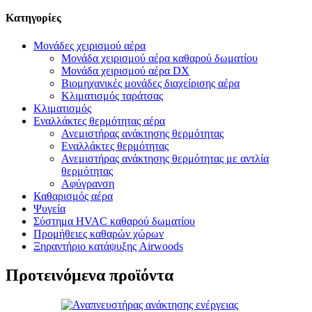
Κατηγορίες
Μονάδες χειρισμού αέρα
Μονάδα χειρισμού αέρα καθαρού δωματίου
Μονάδα χειρισμού αέρα DX
Βιομηχανικές μονάδες διαχείρισης αέρα
Κλιματισμός ταράτσας
Κλιματισμός
Εναλλάκτες θερμότητας αέρα
Ανεμιστήρας ανάκτησης θερμότητας
Εναλλάκτες θερμότητας
Ανεμιστήρας ανάκτησης θερμότητας με αντλία
θερμότητας
Αφύγρανση
Καθαρισμός αέρα
Ψυγεία
Σύστημα HVAC καθαρού δωματίου
Προμήθειες καθαρών χώρων
Ξηραντήριο κατάψυξης Airwoods
Προτεινόμενα προϊόντα