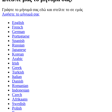
Γράψτε το μήνυμά σας εδώ και στείλτε το σε εμάς
Αφήστε το μήνυμά σας
English
French
German
Portuguese
Spanish
Russian
Japanese
Korean
Arabic
Irish
Greek
Turkish
Italian
Danish
Romanian
Indonesian
Czech
Afrikaans
Swedish
Polish