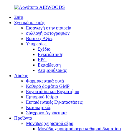
Σπίτι
Σχετικά με εμάς
Εισαγωγή στην εταιρεία
συλλογή φωτογραφιών
Βασικές Αξίες
Υπηρεσίες
Σχέδιο
Εγκατάσταση
EPC
Εκπαίδευση
Δεσμοφύλακας
Λύσεις
Φαρμακευτικά φυτά
Καθαρό δωμάτιο GMP
Εργοστάσια και Εργαστήρια
Εμπορικό Κτίριο
Εκπαιδευτικές Εγκαταστάσεις
Κατοικητικός
Σύγχρονο Αγρόκτημα
Προϊόντα
Μονάδες χειρισμού αέρα
Μονάδα χειρισμού αέρα καθαρού δωματίου