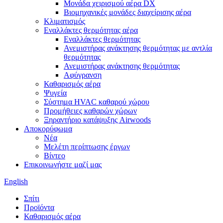
Μονάδα χειρισμού αέρα DX
Βιομηχανικές μονάδες διαχείρισης αέρα
Κλιματισμός
Εναλλάκτες θερμότητας αέρα
Εναλλάκτες θερμότητας
Ανεμιστήρας ανάκτησης θερμότητας με αντλία
θερμότητας
Ανεμιστήρας ανάκτησης θερμότητας
Αφύγρανση
Καθαρισμός αέρα
Ψυγεία
Σύστημα HVAC καθαρού χώρου
Προμήθειες καθαρών χώρων
Ξηραντήριο κατάψυξης Airwoods
Αποκορύφωμα
Νέα
Μελέτη περίπτωσης έργων
Βίντεο
Επικοινωνήστε μαζί μας
English
Σπίτι
Προϊόντα
Καθαρισμός αέρα