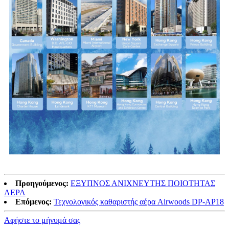
Προηγούμενος:
ΕΞΥΠΝΟΣ ΑΝΙΧΝΕΥΤΗΣ ΠΟΙΟΤΗΤΑΣ
ΑΕΡΑ
Επόμενος:
Τεχνολογικός καθαριστής αέρα Airwoods DP-AP18
Αφήστε το μήνυμά σας