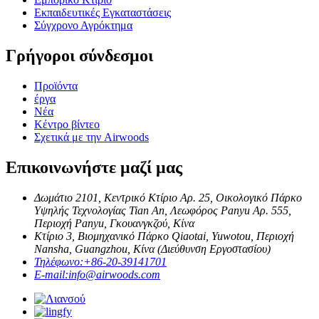
Εκπαιδευτικές Εγκαταστάσεις
Σύγχρονο Αγρόκτημα
Γρήγοροι σύνδεσμοι
Προϊόντα
έργα
Νέα
Κέντρο βίντεο
Σχετικά με την Airwoods
Επικοινωνήστε μαζί μας
Δωμάτιο 2101, Κεντρικό Κτίριο Αρ. 25, Οικολογικό Πάρκο
Υψηλής Τεχνολογίας Tian An, Λεωφόρος Panyu Αρ. 555,
Περιοχή Panyu, Γκουανγκζού, Κίνα
Κτίριο 3, Βιομηχανικό Πάρκο Qiaotai, Yuwotou, Περιοχή
Nansha, Guangzhou, Κίνα (Διεύθυνση Εργοστασίου)
Τηλέφωνο:
+86-20-39141701
E-mail:
info@airwoods.com