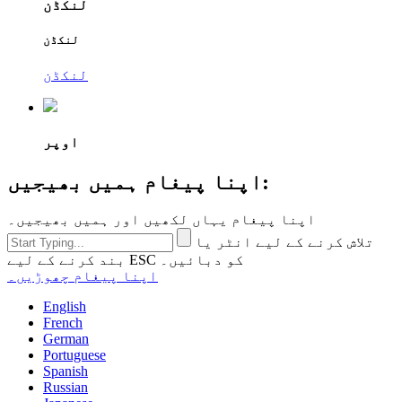
لنکڈن
لنکڈن
لنکڈن
اوپر
اپنا پیغام ہمیں بھیجیں:
اپنا پیغام یہاں لکھیں اور ہمیں بھیجیں۔
تلاش کرنے کے لیے انٹر یا
بند کرنے کے لیے ESC کو دبائیں۔
اپنا پیغام چھوڑیں۔
English
French
German
Portuguese
Spanish
Russian