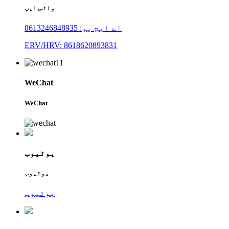
واٹس ایپ
اے ایچ یو: 8613246848935
ERV/HRV: 8618620893831
WeChat
WeChat
یوٹیوب
یوٹیوب
یوٹیوب