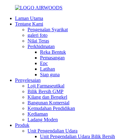
Laman Utama
Tentang Kami
Pengenalan Syarikat
galeri foto
Nilai Teras
Perkhidmatan
Reka Bentuk
Pemasangan
Epc
Latihan
Siap guna
Penyelesaian
Loji Farmaseutikal
Bilik Bersih GMP
Kilang dan Bengkel
Bangunan Komersial
Kemudahan Pendidikan
Kediaman
Ladang Moden
Produk
Unit Pengendalian Udara
Unit Pengendalian Udara Bilik Bersih