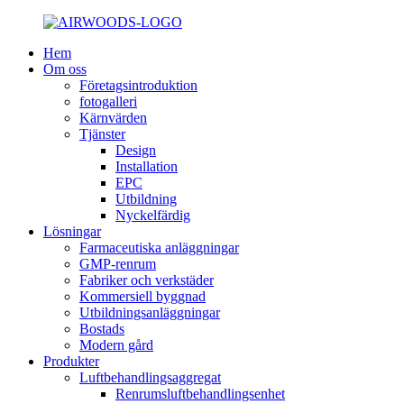
Hem
Om oss
Företagsintroduktion
fotogalleri
Kärnvärden
Tjänster
Design
Installation
EPC
Utbildning
Nyckelfärdig
Lösningar
Farmaceutiska anläggningar
GMP-renrum
Fabriker och verkstäder
Kommersiell byggnad
Utbildningsanläggningar
Bostads
Modern gård
Produkter
Luftbehandlingsaggregat
Renrumsluftbehandlingsenhet