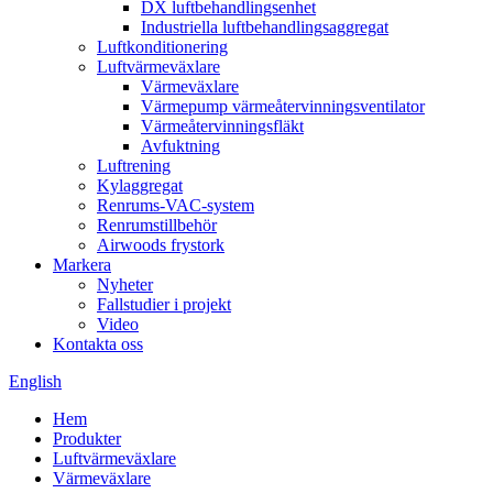
DX luftbehandlingsenhet
Industriella luftbehandlingsaggregat
Luftkonditionering
Luftvärmeväxlare
Värmeväxlare
Värmepump värmeåtervinningsventilator
Värmeåtervinningsfläkt
Avfuktning
Luftrening
Kylaggregat
Renrums-VAC-system
Renrumstillbehör
Airwoods frystork
Markera
Nyheter
Fallstudier i projekt
Video
Kontakta oss
English
Hem
Produkter
Luftvärmeväxlare
Värmeväxlare