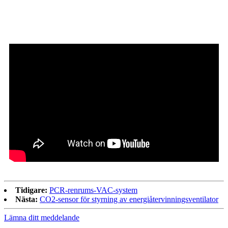
Tidigare:
PCR-renrums-VAC-system
Nästa:
CO2-sensor för styrning av energiåtervinningsventilator
Lämna ditt meddelande