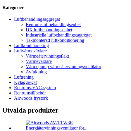
Kategorier
Luftbehandlingsaggregat
Renrumsluftbehandlingsenhet
DX luftbehandlingsenhet
Industriella luftbehandlingsaggregat
Takmonterad luftkonditionering
Luftkonditionering
Luftvärmeväxlare
Värmeåtervinningsfläkt
Värmeväxlare
Värmepump värmeåtervinningsventilator
Avfuktning
Luftrening
Kylaggregat
Renrums-VAC-system
Renrumstillbehör
Airwoods frystork
Utvalda produkter