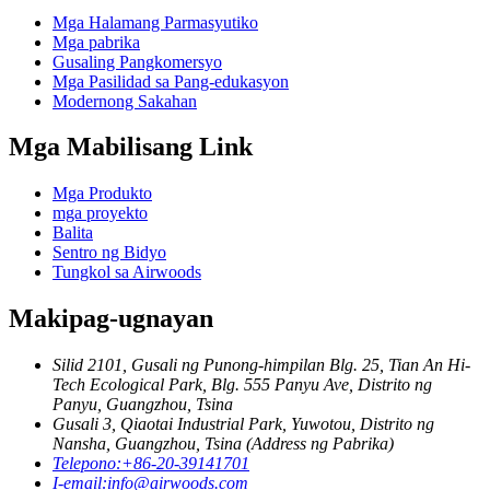
Mga Halamang Parmasyutiko
Mga pabrika
Gusaling Pangkomersyo
Mga Pasilidad sa Pang-edukasyon
Modernong Sakahan
Mga Mabilisang Link
Mga Produkto
mga proyekto
Balita
Sentro ng Bidyo
Tungkol sa Airwoods
Makipag-ugnayan
Silid 2101, Gusali ng Punong-himpilan Blg. 25, Tian An Hi-
Tech Ecological Park, Blg. 555 Panyu Ave, Distrito ng
Panyu, Guangzhou, Tsina
Gusali 3, Qiaotai Industrial Park, Yuwotou, Distrito ng
Nansha, Guangzhou, Tsina (Address ng Pabrika)
Telepono:
+86-20-39141701
I-email:
info@airwoods.com