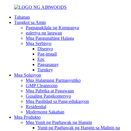
Tahanan
Tungkol sa Amin
Pagpapakilala ng Kumpanya
galeriya ng larawan
Mga Pangunahing Halaga
Mga Serbisyo
Disenyo
Pag-install
Epc
Pagsasanay
Turnkey
Mga Solusyon
Mga Halamang Parmasyutiko
GMP Cleanroom
Mga Pabrika at Pagawaan
Gusaling Pangkomersyo
Mga Pasilidad sa Pang-edukasyon
Residential
Modernong Sakahan
Mga Produkto
Mga Yunit ng Paghawak ng Hangin
Yunit ng Paghawak ng Hangin sa Malinis na