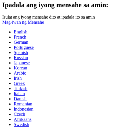
Ipadala ang iyong mensahe sa amin:
Isulat ang iyong mensahe dito at ipadala ito sa amin
Mag-iwan ng Mensahe
English
French
German
Portuguese
Spanish
Russian
Japanese
Korean
Arabic
Irish
Greek
Turkish
Italian
Danish
Romanian
Indonesian
Czech
Afrikaans
Swedish