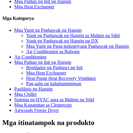
Mga Palitan ng Init ng Hangin
Mga Heat Exchanger
Mga Kategorya
Mga Yunit ng Paghawak ng Hangin
Yunit ng Paghawak ng Hangin sa Malinis na Silid
Yunit ng Paghawak ng Hangin ng DX
Mga Yunit ng Pang-industriyang Paghawak ng Hangin
Air Conditioning sa Bubong
Air Conditioning
Mga Palitan ng Init ng Hangin
Bentilador ng Pagbawi ng Init
Mga Heat Exchanger
Heat Pump Heat Recovery Ventilator
Pag-aalis ng kahalumigmigan
Paglilinis ng Hangin
Mga Chiller
Sistema ng HVAC para sa Malinis na Silid
Mga Kagamitan sa Cleanroom
Airwoods Freeze Dryer
Mga itinatampok na produkto