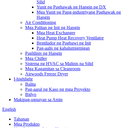
Silid
Yunit ng Paghawak ng Hangin ng DX
Mga Yunit ng Pang-industriyang Paghawak ng
Hangin
Air Conditioning
Mga Palitan ng Init ng Hangin
Mga Heat Exchanger
Heat Pump Heat Recovery Ventilator
Bentilador ng Pagbawi ng Init
Pag-aalis ng kahalumigmigan
Paglilinis ng Hangin
Mga Chiller
Sistema ng HVAC sa Malinis na Silid
Mga Kagamitan sa Cleanroom
Airwoods Freeze Dryer
I-highlight
Balita
Pag-aaral ng Kaso ng mga Proyekto
Bidyo
Makipag-ugnayan sa Amin
English
Tahanan
Mga Produkto