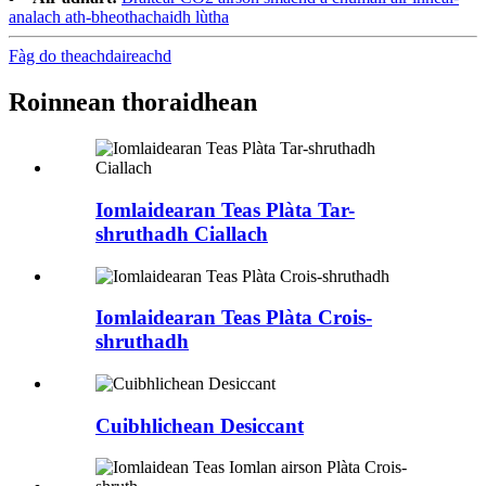
analach ath-bheothachaidh lùtha
Fàg do theachdaireachd
Roinnean thoraidhean
Iomlaidearan Teas Plàta Tar-
shruthadh Ciallach
Iomlaidearan Teas Plàta Crois-
shruthadh
Cuibhlichean Desiccant