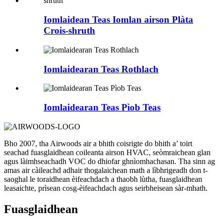
Iomlaidean Teas Iomlan airson Plàta
Crois-shruth
Iomlaidearan Teas Rothlach
Iomlaidearan Teas Pìob Teas
Bho 2007, tha Airwoods air a bhith coisrigte do bhith a’ toirt
seachad fuasglaidhean coileanta airson HVAC, seòmraichean glan
agus làimhseachadh VOC do dhiofar ghnìomhachasan. Tha sinn ag
amas air càileachd adhair thogalaichean math a lìbhrigeadh don t-
saoghal le toraidhean èifeachdach a thaobh lùtha, fuasglaidhean
leasaichte, prìsean cosg-èifeachdach agus seirbheisean sàr-mhath.
Fuasglaidhean