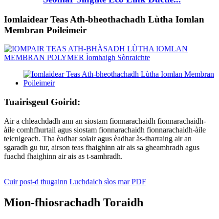
Iomlaidear Teas Ath-bheothachadh Lùtha Iomlan
Membran Poileimeir
Tuairisgeul Goirid:
Air a chleachdadh ann an siostam fionnarachaidh fionnarachaidh-
àile comhfhurtail agus siostam fionnarachaidh fionnarachaidh-àile
teicnigeach. Tha èadhar solair agus èadhar às-tharraing air an
sgaradh gu tur, airson teas fhaighinn air ais sa gheamhradh agus
fuachd fhaighinn air ais as t-samhradh.
Cuir post-d thugainn
Luchdaich sìos mar PDF
Mion-fhiosrachadh Toraidh