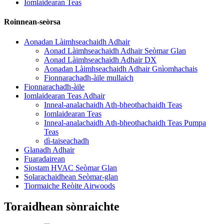
Iomlaidearan Teas
Roinnean-seòrsa
Aonadan Làimhseachaidh Adhair
Aonad Làimhseachaidh Adhair Seòmar Glan
Aonad Làimhseachaidh Adhair DX
Aonadan Làimhseachaidh Adhair Gnìomhachais
Fionnarachadh-àile mullaich
Fionnarachadh-àile
Iomlaidearan Teas Adhair
Inneal-analachaidh Ath-bheothachaidh Teas
Iomlaidearan Teas
Inneal-analachaidh Ath-bheothachaidh Teas Pumpa
Teas
dì-taiseachadh
Glanadh Adhair
Fuaradairean
Siostam HVAC Seòmar Glan
Solarachaidhean Seòmar-glan
Tiormaiche Reòite Airwoods
Toraidhean sònraichte