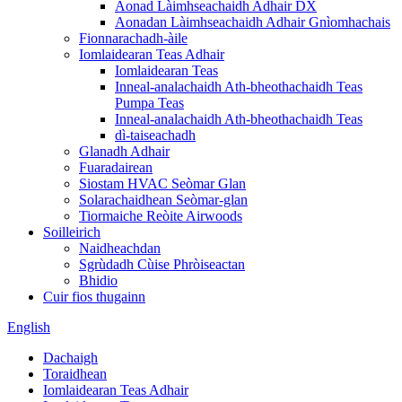
Aonad Làimhseachaidh Adhair DX
Aonadan Làimhseachaidh Adhair Gnìomhachais
Fionnarachadh-àile
Iomlaidearan Teas Adhair
Iomlaidearan Teas
Inneal-analachaidh Ath-bheothachaidh Teas
Pumpa Teas
Inneal-analachaidh Ath-bheothachaidh Teas
dì-taiseachadh
Glanadh Adhair
Fuaradairean
Siostam HVAC Seòmar Glan
Solarachaidhean Seòmar-glan
Tiormaiche Reòite Airwoods
Soilleirich
Naidheachdan
Sgrùdadh Cùise Phròiseactan
Bhidio
Cuir fios thugainn
English
Dachaigh
Toraidhean
Iomlaidearan Teas Adhair