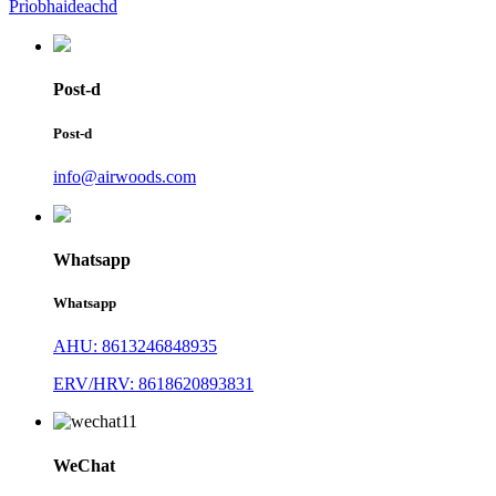
Prìobhaideachd
Post-d
Post-d
info@airwoods.com
Whatsapp
Whatsapp
AHU: 8613246848935
ERV/HRV: 8618620893831
WeChat