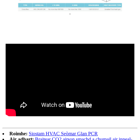
Roimhe:
Siostam HVAC Seòmar Glan PCR
Air adhart:
Braitear CO2 airson smachd a chumail air inneal-