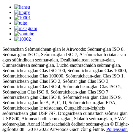
Seòrsachan Seòmraichean-glan le Airwoods: Seòmar-glan ISO 8,
Seòmar-glan ISO 5, Seòmar-glan ISO 7, A’ sònrachadh riatanasan
agus stiùiridhean seòmar-glan, Dealbhadairean seòmar-glan,
Cunnradairean seòmar-glan, Luchd-saothrachaidh seòmar-glan,
Seòmraichean-glan Clas ISO 100, Seòmraichean-glan Clas 10000,
Seòmraichean-glan Clas 100000, Seòmraichean-glan Clas ISO 1,
Seòmraichean-glan Clas ISO 2, Seòmar-glan Clas ISO 3,
Seòmraichean-glan Clas ISO 4, Seòmraichean-glan Clas ISO 5,
Seòmar-glan Clas ISO 6, Seòmraichean-glan Clas ISO 7,
Seòmraichean-glan Clas ISO 8, Seòmraichean-glan Clas ISO 9,
Seòmraichean-glan Ìre A, B, C, D, Seòmraichean-glan FDA,
Seòmraichean-glan le teisteanas, Cungaidhean-leigheis
seòmraichean-glan USP 797, Drogaichean cunnartach seòmar-glan
USP 800, Ainmeachadh seòmar-glan, Stàladh seòmar-glan, HVAC
seòmar-glan, Aonad làimhseachaidh èadhair seòmar-glan © Dlighe-
sgrìobhaidh - 2010-2022 Airwoods Gach còir glèidhte.
Poileasaidh