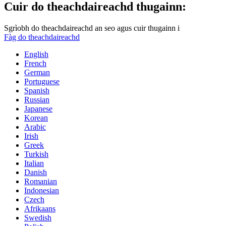
Cuir do theachdaireachd thugainn:
Sgrìobh do theachdaireachd an seo agus cuir thugainn i
Fàg do theachdaireachd
English
French
German
Portuguese
Spanish
Russian
Japanese
Korean
Arabic
Irish
Greek
Turkish
Italian
Danish
Romanian
Indonesian
Czech
Afrikaans
Swedish