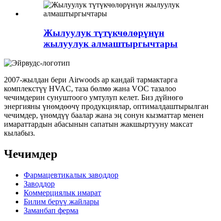
Жылуулук түтүкчөлөрүнүн
жылуулук алмаштыргычтары
2007-жылдан бери Airwoods ар кандай тармактарга
комплекстүү HVAC, таза бөлмө жана VOC тазалоо
чечимдерин сунуштоого умтулуп келет. Биз дүйнөгө
энергияны үнөмдөөчү продукциялар, оптималдаштырылган
чечимдер, үнөмдүү баалар жана эң сонун кызматтар менен
имараттардын абасынын сапатын жакшыртууну максат
кылабыз.
Чечимдер
Фармацевтикалык заводдор
Заводдор
Коммерциялык имарат
Билим берүү жайлары
Заманбап ферма