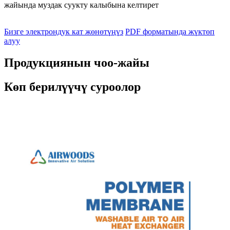
жайында муздак суукту калыбына келтирет
Бизге электрондук кат жөнөтүңүз
PDF форматында жүктөп
алуу
Продукциянын чоо-жайы
Көп берилүүчү суроолор