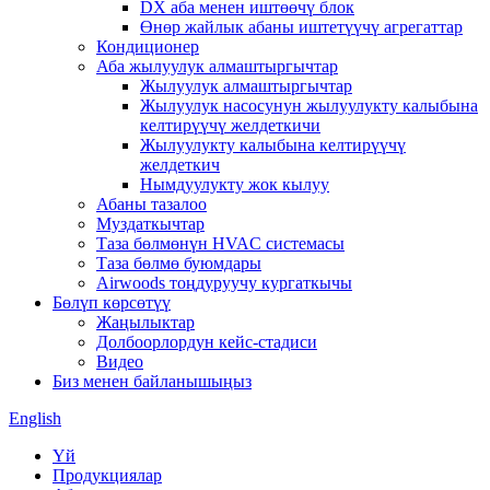
DX аба менен иштөөчү блок
Өнөр жайлык абаны иштетүүчү агрегаттар
Кондиционер
Аба жылуулук алмаштыргычтар
Жылуулук алмаштыргычтар
Жылуулук насосунун жылуулукту калыбына
келтирүүчү желдеткичи
Жылуулукту калыбына келтирүүчү
желдеткич
Нымдуулукту жок кылуу
Абаны тазалоо
Муздаткычтар
Таза бөлмөнүн HVAC системасы
Таза бөлмө буюмдары
Airwoods тоңдуруучу кургаткычы
Бөлүп көрсөтүү
Жаңылыктар
Долбоорлордун кейс-стадиси
Видео
Биз менен байланышыңыз
English
Үй
Продукциялар