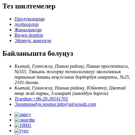
Тез шилтемелер
Продукциялар
долбоорлор
Жаңылыктар
Видео борбор
Эйрвудс жөнүндө
Байланышта болуңуз
Кытай, Гуанчжоу, Панью району, Панью проспектиси,
№555, Тяньань жогорку технологиялуу экологиялык
паркынын башкы кеңсесинин борбордук имараты, №25,
2101-бөлмө.
Кытай, Гуанчжоу, Нанша району, Юйвотоу, Цяотай
өнөр жай паркы, 3-имарат (заводдун дареги)
Телефон:
+86-20-39141701
Электрондук почта:
info@airwoods.com