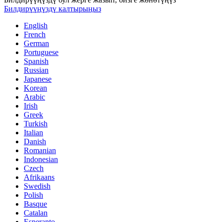
Билдирүүңүздү калтырыңыз
English
French
German
Portuguese
Spanish
Russian
Japanese
Korean
Arabic
Irish
Greek
Turkish
Italian
Danish
Romanian
Indonesian
Czech
Afrikaans
Swedish
Polish
Basque
Catalan
Esperanto