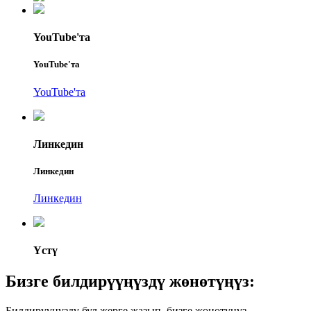
YouTube'та
YouTube'та
YouTube'та
Линкедин
Линкедин
Линкедин
Үстү
Бизге билдирүүңүздү жөнөтүңүз:
Билдирүүңүздү бул жерге жазып, бизге жөнөтүңүз