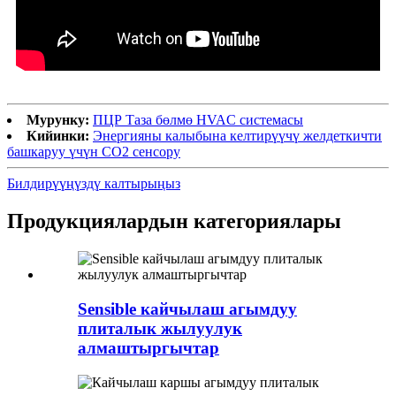
Мурунку:
ПЦР Таза бөлмө HVAC системасы
Кийинки:
Энергияны калыбына келтирүүчү желдеткичти
башкаруу үчүн CO2 сенсору
Билдирүүңүздү калтырыңыз
Продукциялардын категориялары
Sensible кайчылаш агымдуу
плиталык жылуулук
алмаштыргычтар