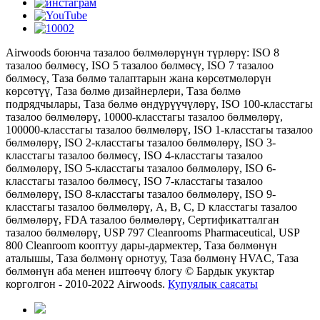
Airwoods боюнча тазалоо бөлмөлөрүнүн түрлөрү: ISO 8
тазалоо бөлмөсү, ISO 5 тазалоо бөлмөсү, ISO 7 тазалоо
бөлмөсү, Таза бөлмө талаптарын жана көрсөтмөлөрүн
көрсөтүү, Таза бөлмө дизайнерлери, Таза бөлмө
подрядчылары, Таза бөлмө өндүрүүчүлөрү, ISO 100-класстагы
тазалоо бөлмөлөрү, 10000-класстагы тазалоо бөлмөлөрү,
100000-класстагы тазалоо бөлмөлөрү, ISO 1-класстагы тазалоо
бөлмөлөрү, ISO 2-класстагы тазалоо бөлмөлөрү, ISO 3-
класстагы тазалоо бөлмөсү, ISO 4-класстагы тазалоо
бөлмөлөрү, ISO 5-класстагы тазалоо бөлмөлөрү, ISO 6-
класстагы тазалоо бөлмөсү, ISO 7-класстагы тазалоо
бөлмөлөрү, ISO 8-класстагы тазалоо бөлмөлөрү, ISO 9-
класстагы тазалоо бөлмөлөрү, A, B, C, D класстагы тазалоо
бөлмөлөрү, FDA тазалоо бөлмөлөрү, Сертификатталган
тазалоо бөлмөлөрү, USP 797 Cleanrooms Pharmaceutical, USP
800 Cleanroom кооптуу дары-дармектер, Таза бөлмөнүн
аталышы, Таза бөлмөнү орнотуу, Таза бөлмөнү HVAC, Таза
бөлмөнүн аба менен иштөөчү блогу © Бардык укуктар
корголгон - 2010-2022 Airwoods.
Купуялык саясаты