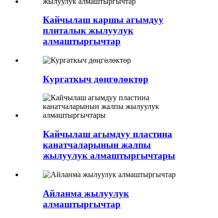
Кайчылаш каршы агымдуу
плиталык жылуулук
алмаштыргычтар
Кургаткыч дөңгөлөктөр
Кайчылаш агымдуу пластина
канатчаларынын жалпы
жылуулук алмаштыргычтары
Айланма жылуулук
алмаштыргычтар