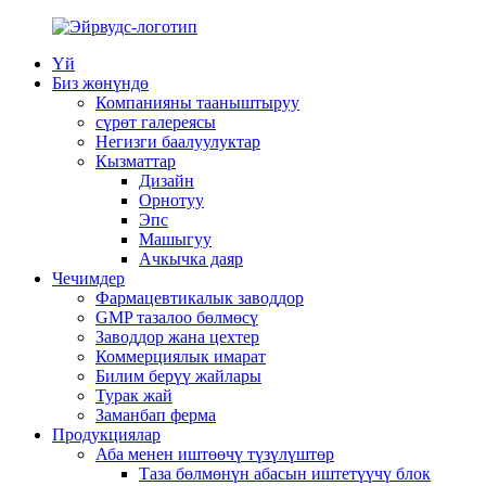
Үй
Биз жөнүндө
Компанияны тааныштыруу
сүрөт галереясы
Негизги баалуулуктар
Кызматтар
Дизайн
Орнотуу
Эпс
Машыгуу
Ачкычка даяр
Чечимдер
Фармацевтикалык заводдор
GMP тазалоо бөлмөсү
Заводдор жана цехтер
Коммерциялык имарат
Билим берүү жайлары
Турак жай
Заманбап ферма
Продукциялар
Аба менен иштөөчү түзүлүштөр
Таза бөлмөнүн абасын иштетүүчү блок