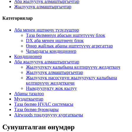
Аба жылуулук алмаштыргычтар
Жылуулук алмаштыргычтар
Категориялар
Аба менен иштөөчү түзүлүштөр
Таза бөлмөнүн абасын иштетүүчү блок
DX аба менен иштөөчү блок
Өнөр жайлык абаны иштетүүчү агрегаттар
Чатырдагы кондиционер
Кондиционер
Аба жылуулук алмаштыргычтар
Жылуулукту калыбына келтирүүчү желдеткич
Жылуулук алмаштыргычтар
Жылуулук насосунун жылуулукту калыбына
келтирүүчү желдеткичи
Нымдуулукту жок кылуу
Абаны тазалоо
Муздаткычтар
Таза бөлмө HVAC системасы
Таза бөлмө буюмдары
Airwoods тоңдуруучу кургаткычы
Сунушталган өнүмдөр