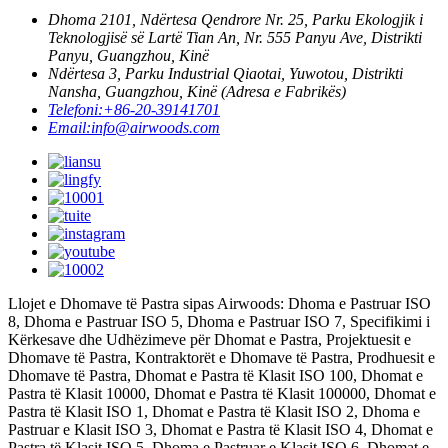
Dhoma 2101, Ndërtesa Qendrore Nr. 25, Parku Ekologjik i
Teknologjisë së Lartë Tian An, Nr. 555 Panyu Ave, Distrikti
Panyu, Guangzhou, Kinë
Ndërtesa 3, Parku Industrial Qiaotai, Yuwotou, Distrikti
Nansha, Guangzhou, Kinë (Adresa e Fabrikës)
Telefoni:
+86-20-39141701
Email:
info@airwoods.com
Llojet e Dhomave të Pastra sipas Airwoods: Dhoma e Pastruar ISO
8, Dhoma e Pastruar ISO 5, Dhoma e Pastruar ISO 7, Specifikimi i
Kërkesave dhe Udhëzimeve për Dhomat e Pastra, Projektuesit e
Dhomave të Pastra, Kontraktorët e Dhomave të Pastra, Prodhuesit e
Dhomave të Pastra, Dhomat e Pastra të Klasit ISO 100, Dhomat e
Pastra të Klasit 10000, Dhomat e Pastra të Klasit 100000, Dhomat e
Pastra të Klasit ISO 1, Dhomat e Pastra të Klasit ISO 2, Dhoma e
Pastruar e Klasit ISO 3, Dhomat e Pastra të Klasit ISO 4, Dhomat e
Pastra të Klasit ISO 5, Dhoma e Pastruar e Klasit ISO 6, Dhomat e