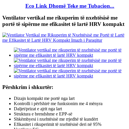
Eco Link Dhomë Teke me Tubacion...
Ventilator vertikal me rikuperim të nxehtësisë me
portë të sipërme me efikasitet të lartë HRV kompakt
Përshkrim i shkurtër:
Dizajn kompakt me portë nga lart
Kontrolli i përfshirë me funksionim me 4 mënyra
Daljet/prizat e ajrit nga lart
Struktura e brendshme e EPP-së
Shkëmbyesi i nxehtësisë me rrjedhë të kundërt
Efikasitet i rikuperimit të nxehtësisë deri në 95%