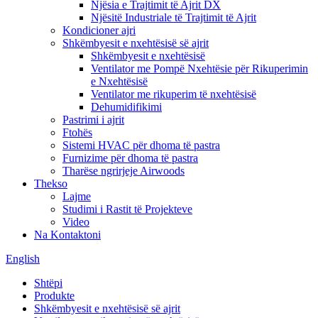
Njësia e Trajtimit të Ajrit DX
Njësitë Industriale të Trajtimit të Ajrit
Kondicioner ajri
Shkëmbyesit e nxehtësisë së ajrit
Shkëmbyesit e nxehtësisë
Ventilator me Pompë Nxehtësie për Rikuperimin
e Nxehtësisë
Ventilator me rikuperim të nxehtësisë
Dehumidifikimi
Pastrimi i ajrit
Ftohës
Sistemi HVAC për dhoma të pastra
Furnizime për dhoma të pastra
Tharëse ngrirjeje Airwoods
Thekso
Lajme
Studimi i Rastit të Projekteve
Video
Na Kontaktoni
English
Shtëpi
Produkte
Shkëmbyesit e nxehtësisë së ajrit