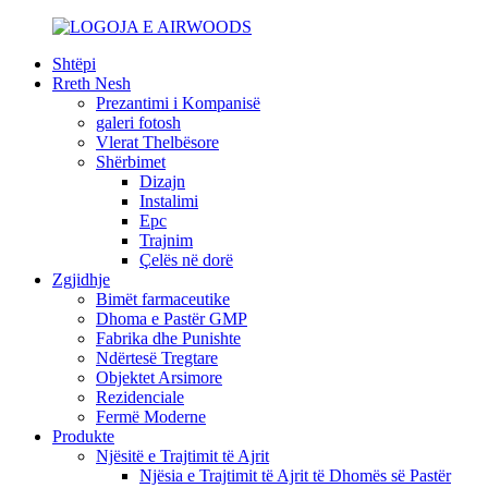
Shtëpi
Rreth Nesh
Prezantimi i Kompanisë
galeri fotosh
Vlerat Thelbësore
Shërbimet
Dizajn
Instalimi
Epc
Trajnim
Çelës në dorë
Zgjidhje
Bimët farmaceutike
Dhoma e Pastër GMP
Fabrika dhe Punishte
Ndërtesë Tregtare
Objektet Arsimore
Rezidenciale
Fermë Moderne
Produkte
Njësitë e Trajtimit të Ajrit
Njësia e Trajtimit të Ajrit të Dhomës së Pastër