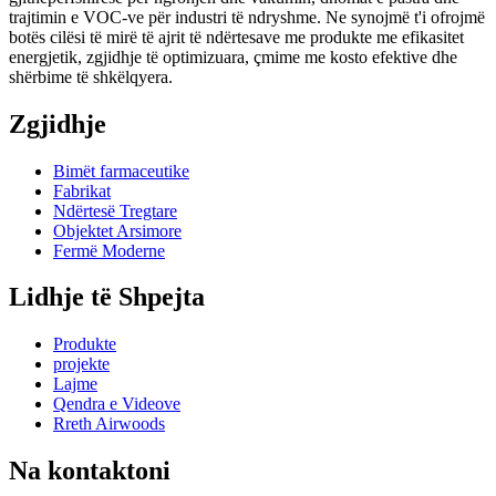
trajtimin e VOC-ve për industri të ndryshme. Ne synojmë t'i ofrojmë
botës cilësi të mirë të ajrit të ndërtesave me produkte me efikasitet
energjetik, zgjidhje të optimizuara, çmime me kosto efektive dhe
shërbime të shkëlqyera.
Zgjidhje
Bimët farmaceutike
Fabrikat
Ndërtesë Tregtare
Objektet Arsimore
Fermë Moderne
Lidhje të Shpejta
Produkte
projekte
Lajme
Qendra e Videove
Rreth Airwoods
Na kontaktoni