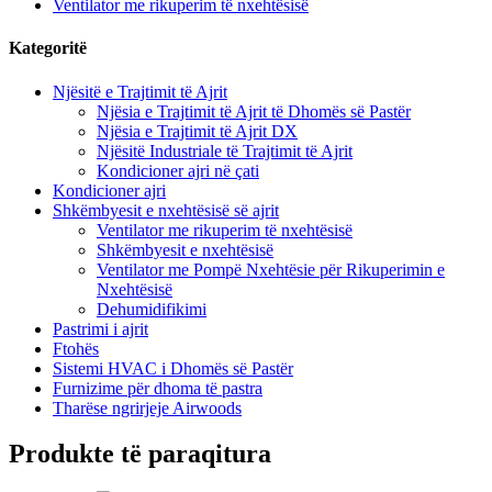
Ventilator me rikuperim të nxehtësisë
Kategoritë
Njësitë e Trajtimit të Ajrit
Njësia e Trajtimit të Ajrit të Dhomës së Pastër
Njësia e Trajtimit të Ajrit DX
Njësitë Industriale të Trajtimit të Ajrit
Kondicioner ajri në çati
Kondicioner ajri
Shkëmbyesit e nxehtësisë së ajrit
Ventilator me rikuperim të nxehtësisë
Shkëmbyesit e nxehtësisë
Ventilator me Pompë Nxehtësie për Rikuperimin e
Nxehtësisë
Dehumidifikimi
Pastrimi i ajrit
Ftohës
Sistemi HVAC i Dhomës së Pastër
Furnizime për dhoma të pastra
Tharëse ngrirjeje Airwoods
Produkte të paraqitura