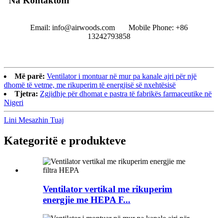
Na Kontaktoni
Email: info@airwoods.com Mobile Phone: +86
13242793858‬
Më parë:
Ventilator i montuar në mur pa kanale ajri për një
dhomë të vetme, me rikuperim të energjisë së nxehtësisë
Tjetra:
Zgjidhje për dhomat e pastra të fabrikës farmaceutike në
Nigeri
Lini Mesazhin Tuaj
Kategoritë e produkteve
Ventilator vertikal me rikuperim
energjie me HEPA F...