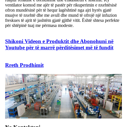
ventilator komod me ajër të pastër për rikuperimin e nxehtësisë
ofron mundësinë për të hequr lagështinë nga ajri hyrës gjatë
muajve të nxehtë dhe me avull dhe mund të ofrojë një infuzion
freskues të ajrit të jashtëm gjatë gjithë vitit. Është shtesa perfekte
për shtëpinë tuaj me përmasa modeste.
Shikoni Videon e Produktit dhe Abonohuni në
Youtube për të marrë përditësimet më të fundit
Rreth Prodhimit