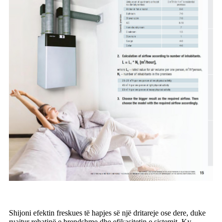
Shijoni efektin freskues të hapjes së një dritareje ose dere, duke
ruajtur rehatinë e brendshme dhe efikasitetin e sistemit. Ky