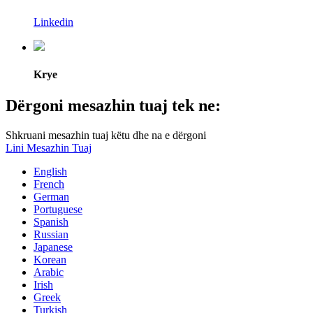
Linkedin
Krye
Dërgoni mesazhin tuaj tek ne:
Shkruani mesazhin tuaj këtu dhe na e dërgoni
Lini Mesazhin Tuaj
English
French
German
Portuguese
Spanish
Russian
Japanese
Korean
Arabic
Irish
Greek
Turkish