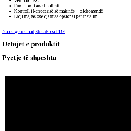
Ventilator EC
Funksioni i anashkalimit
Kontroll i karrocerisë së makinës + telekomandë
Lloji majtas ose djathtas opsional për instalim
Na dërgoni email
Shkarko si PDF
Detajet e produktit
Pyetje të shpeshta