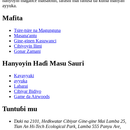
hanyoyin magance matsalolin, farashi mai rahusa da kuma manyan
ayyuka.
Mafita
Tsire-tsire na Magunguna
Masana'antu
Gine-ginen Kasuwanci
Cibiyoyin Ilimi
Gonar Zamani
Hanyoyin Haɗi Masu Sauri
Kayayyaki
ayyuka
Labarai
Cibiyar Bidiyo
Game da Airwoods
Tuntuɓi mu
Ɗaki na 2101, Hedkwatar Cibiyar Gine-gine Mai Lamba 25,
Tian An Hi-Tech Ecological Park, Lamba 555 Panyu Ave,