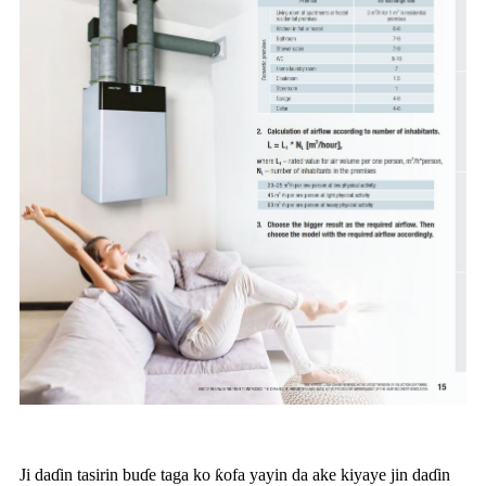
Ji daɗin tasirin buɗe taga ko ƙofa yayin da ake kiyaye jin daɗin