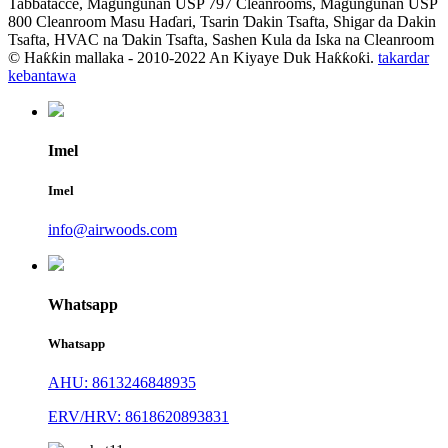
Tabbatacce, Magungunan USP 797 Cleanrooms, Magungunan USP
800 Cleanroom Masu Haɗari, Tsarin Ɗakin Tsafta, Shigar da Dakin
Tsafta, HVAC na Ɗakin Tsafta, Sashen Kula da Iska na Cleanroom
© Haƙƙin mallaka - 2010-2022 An Kiyaye Duk Haƙƙoƙi.
takardar
kebantawa
Imel
Imel
info@airwoods.com
Whatsapp
Whatsapp
AHU: 8613246848935
ERV/HRV: 8618620893831