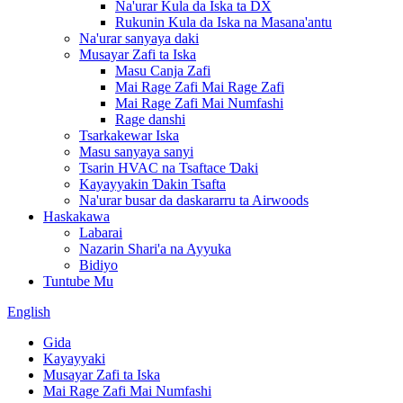
Na'urar Kula da Iska ta DX
Rukunin Kula da Iska na Masana'antu
Na'urar sanyaya daki
Musayar Zafi ta Iska
Masu Canja Zafi
Mai Rage Zafi Mai Rage Zafi
Mai Rage Zafi Mai Numfashi
Rage danshi
Tsarkakewar Iska
Masu sanyaya sanyi
Tsarin HVAC na Tsaftace Ɗaki
Kayayyakin Ɗakin Tsafta
Na'urar busar da daskararru ta Airwoods
Haskakawa
Labarai
Nazarin Shari'a na Ayyuka
Bidiyo
Tuntube Mu
English
Gida
Kayayyaki
Musayar Zafi ta Iska
Mai Rage Zafi Mai Numfashi