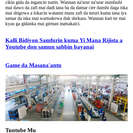
cikin gida da ingancin tsarin. Wannan na'urar na'urar numfashi
mai dawo da zafi mai daɗi tana ba da damar cire danshi daga iska
mai shigowa a lokacin watanni masu zafi da tururi kuma tana iya
samar da iska mai wartsakewa duk shekara. Wannan ƙari ne mai
kyau ga gidanka mai girman matsakaici.
Kalli Bidiyon Samfurin kuma Yi Mana Rijista a
Youtube don samun sabbin bayanai
Game da Masana'antu
Tuntube Mu