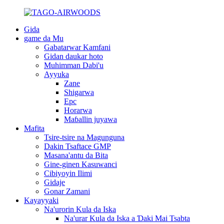
Gida
game da Mu
Gabatarwar Kamfani
Gidan daukar hoto
Muhimman Dabi'u
Ayyuka
Zane
Shigarwa
Epc
Horarwa
Maɓallin juyawa
Mafita
Tsire-tsire na Magunguna
Dakin Tsaftace GMP
Masana'antu da Bita
Gine-ginen Kasuwanci
Cibiyoyin Ilimi
Gidaje
Gonar Zamani
Kayayyaki
Na'urorin Kula da Iska
Na'urar Kula da Iska a Ɗaki Mai Tsabta