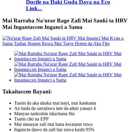
Ductle na Daki Guda Daya na Eco
Link...
Mai Rarraba Na'urar Rage Zafi Mai Sauƙi ta HRV
Mai Ingantaccen Inganci a Sama
Takaitaccen Bayani:
Tsarin da aka ɗauka mai tsayi, mai ƙanƙanta
An haɗa da sarrafawa tare da aikin yanayi 4
Manyan tashoshin iska/masu fita
Tsarin ciki na EPP
Mai musayar zafi mai hana kwararar ruwa
Ingancin dawo da zafi har zuwa kashi 95%