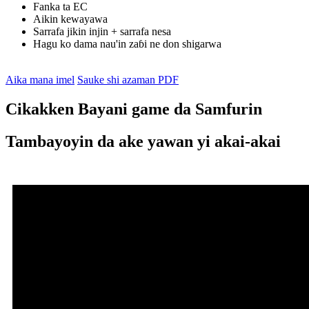
Fanka ta EC
Aikin kewayawa
Sarrafa jikin injin + sarrafa nesa
Hagu ko dama nau'in zaɓi ne don shigarwa
Aika mana imel
Sauke shi azaman PDF
Cikakken Bayani game da Samfurin
Tambayoyin da ake yawan yi akai-akai