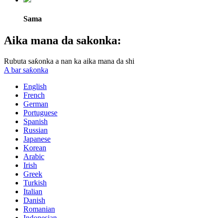
Sama
Aika mana da sakonka:
Rubuta saƙonka a nan ka aika mana da shi
A bar saƙonka
English
French
German
Portuguese
Spanish
Russian
Japanese
Korean
Arabic
Irish
Greek
Turkish
Italian
Danish
Romanian
Indonesian