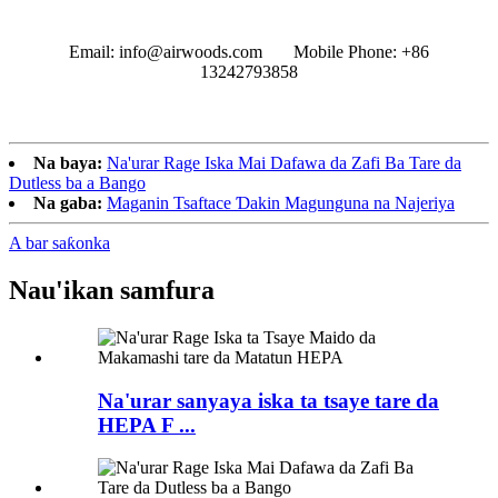
Email: info@airwoods.com Mobile Phone: +86
13242793858‬
Na baya:
Na'urar Rage Iska Mai Dafawa da Zafi Ba Tare da
Dutless ba a Bango
Na gaba:
Maganin Tsaftace Ɗakin Magunguna na Najeriya
A bar saƙonka
Nau'ikan samfura
Na'urar sanyaya iska ta tsaye tare da
HEPA F ...