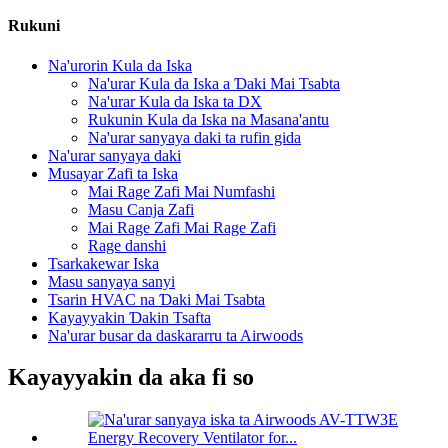
Rukuni
Na'urorin Kula da Iska
Na'urar Kula da Iska a Ɗaki Mai Tsabta
Na'urar Kula da Iska ta DX
Rukunin Kula da Iska na Masana'antu
Na'urar sanyaya daki ta rufin gida
Na'urar sanyaya daki
Musayar Zafi ta Iska
Mai Rage Zafi Mai Numfashi
Masu Canja Zafi
Mai Rage Zafi Mai Rage Zafi
Rage danshi
Tsarkakewar Iska
Masu sanyaya sanyi
Tsarin HVAC na Ɗaki Mai Tsabta
Kayayyakin Ɗakin Tsafta
Na'urar busar da daskararru ta Airwoods
Kayayyakin da aka fi so