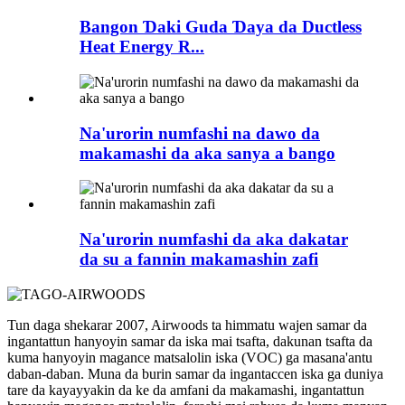
Bangon Ɗaki Guda Ɗaya da Ductless
Heat Energy R...
Na'urorin numfashi na dawo da
makamashi da aka sanya a bango
Na'urorin numfashi da aka dakatar
da su a fannin makamashin zafi
Tun daga shekarar 2007, Airwoods ta himmatu wajen samar da
ingantattun hanyoyin samar da iska mai tsafta, dakunan tsafta da
kuma hanyoyin magance matsalolin iska (VOC) ga masana'antu
daban-daban. Muna da burin samar da ingantaccen iska ga duniya
tare da kayayyakin da ke da amfani da makamashi, ingantattun