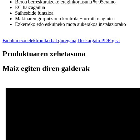
Beroa berreskuratzeko eraginkortasuna % 95eraino
EC haizagailua
Saihesbide funtzioa
Makinaren gorputzaren kontrola + urrutiko agintea
Ezkerreko edo eskuineko mota aukerakoa instalaziorako
Bidali mezu elektroniko bat guregana
Deskargatu PDF gisa
Produktuaren xehetasuna
Maiz egiten diren galderak