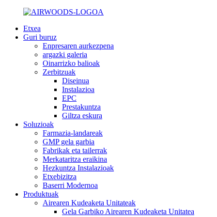
Etxea
Guri buruz
Enpresaren aurkezpena
argazki galeria
Oinarrizko balioak
Zerbitzuak
Diseinua
Instalazioa
EPC
Prestakuntza
Giltza eskura
Soluzioak
Farmazia-landareak
GMP gela garbia
Fabrikak eta tailerrak
Merkataritza eraikina
Hezkuntza Instalazioak
Etxebizitza
Baserri Modernoa
Produktuak
Airearen Kudeaketa Unitateak
Gela Garbiko Airearen Kudeaketa Unitatea