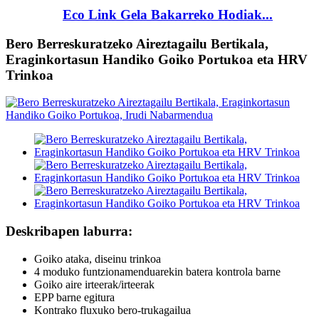
Eco Link Gela Bakarreko Hodiak...
Bero Berreskuratzeko Aireztagailu Bertikala,
Eraginkortasun Handiko Goiko Portukoa eta HRV
Trinkoa
Deskribapen laburra:
Goiko ataka, diseinu trinkoa
4 moduko funtzionamenduarekin batera kontrola barne
Goiko aire irteerak/irteerak
EPP barne egitura
Kontrako fluxuko bero-trukagailua