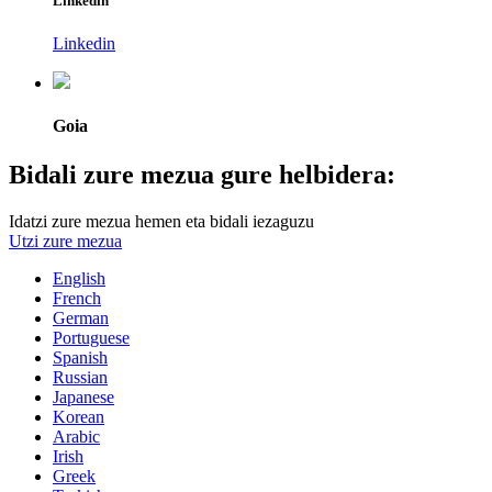
Linkedin
Linkedin
Goia
Bidali zure mezua gure helbidera:
Idatzi zure mezua hemen eta bidali iezaguzu
Utzi zure mezua
English
French
German
Portuguese
Spanish
Russian
Japanese
Korean
Arabic
Irish
Greek