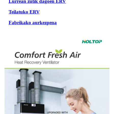
Lurrean zutik dagoen ERV
Teilatuko ERV
Fabrikako aurkezpena