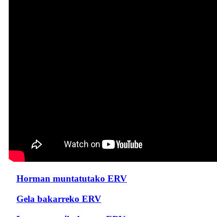
Horman muntatutako ERV
Gela bakarreko ERV