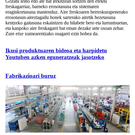
Gozatu leiho edo ate bat irekitzean sortzen den efektu
freskagarriaz, barneko erosotasuna eta sistemaren
eraginkortasuna mantenduz. Aire freskoaren berreskurapenerako
erosotasun-aireztagailu honek sarrerako airetik hezetasuna
kentzeko gaitasuna eskaintzen du hilabete bero eta lurruntsuetan,
eta kanpoko aire freskagarri bat eman dezake urte osoan zehar.
Zure etxe xumearentzako osagarri ezin hobea da.
Ikusi produktuaren bideoa eta harpidetu
Youtuben azken eguneratzeak jasotzeko
Fabrikazioari buruz