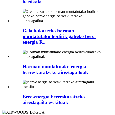
bertikala...
Gela bakarreko horman
muntatutako hodirik gabeko bero-
energia R...
Horman muntatutako energia
berreskuratzeko aireztagailuak
Bero-energia berreskuratzeko
aireztagailu esekituak