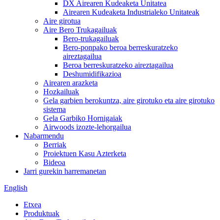
DX Airearen Kudeaketa Unitatea
Airearen Kudeaketa Industrialeko Unitateak
Aire girotua
Aire Bero Trukagailuak
Bero-trukagailuak
Bero-ponpako beroa berreskuratzeko
aireztagailua
Beroa berreskuratzeko aireztagailua
Deshumidifikazioa
Airearen arazketa
Hozkailuak
Gela garbien berokuntza, aire girotuko eta aire girotuko
sistema
Gela Garbiko Hornigaiak
Airwoods izozte-lehorgailua
Nabarmendu
Berriak
Proiektuen Kasu Azterketa
Bideoa
Jarri gurekin harremanetan
English
Etxea
Produktuak