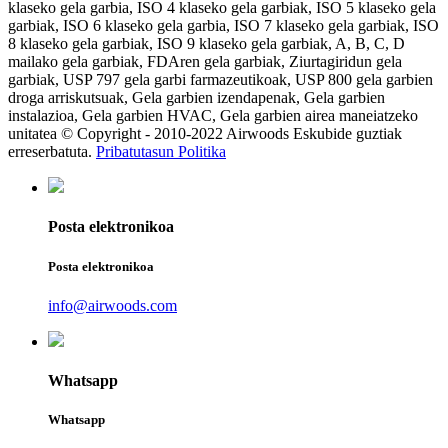
klaseko gela garbia, ISO 4 klaseko gela garbiak, ISO 5 klaseko gela
garbiak, ISO 6 klaseko gela garbia, ISO 7 klaseko gela garbiak, ISO
8 klaseko gela garbiak, ISO 9 klaseko gela garbiak, A, B, C, D
mailako gela garbiak, FDAren gela garbiak, Ziurtagiridun gela
garbiak, USP 797 gela garbi farmazeutikoak, USP 800 gela garbien
droga arriskutsuak, Gela garbien izendapenak, Gela garbien
instalazioa, Gela garbien HVAC, Gela garbien airea maneiatzeko
unitatea © Copyright - 2010-2022 Airwoods Eskubide guztiak
erreserbatuta.
Pribatutasun Politika
Posta elektronikoa
Posta elektronikoa
info@airwoods.com
Whatsapp
Whatsapp