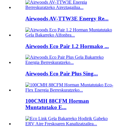
Airwoods AV-TTW3E Energy Re...
Airwoods Eco Pair 1.2 Hormako ...
Airwoods Eco Pair Plus Sing...
100CMH 88CFM Horman
Muntatutako E...