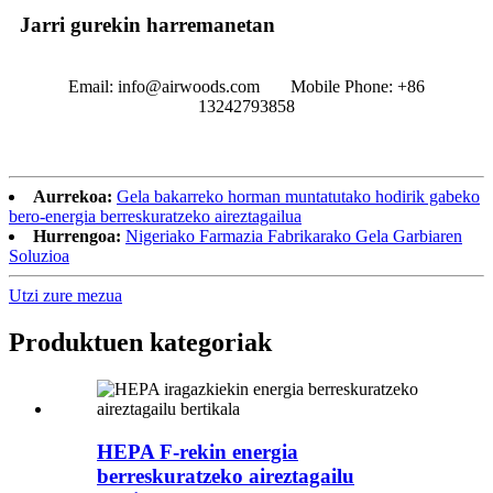
Jarri gurekin harremanetan
Email: info@airwoods.com Mobile Phone: +86
13242793858‬
Aurrekoa:
Gela bakarreko horman muntatutako hodirik gabeko
bero-energia berreskuratzeko aireztagailua
Hurrengoa:
Nigeriako Farmazia Fabrikarako Gela Garbiaren
Soluzioa
Utzi zure mezua
Produktuen kategoriak
HEPA F-rekin energia
berreskuratzeko aireztagailu