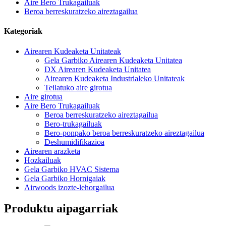
Aire Bero Trukagailuak
Beroa berreskuratzeko aireztagailua
Kategoriak
Airearen Kudeaketa Unitateak
Gela Garbiko Airearen Kudeaketa Unitatea
DX Airearen Kudeaketa Unitatea
Airearen Kudeaketa Industrialeko Unitateak
Teilatuko aire girotua
Aire girotua
Aire Bero Trukagailuak
Beroa berreskuratzeko aireztagailua
Bero-trukagailuak
Bero-ponpako beroa berreskuratzeko aireztagailua
Deshumidifikazioa
Airearen arazketa
Hozkailuak
Gela Garbiko HVAC Sistema
Gela Garbiko Hornigaiak
Airwoods izozte-lehorgailua
Produktu aipagarriak