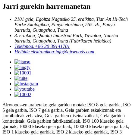
Jarri gurekin harremanetan
2101 gela, Egoitza Nagusiko 25. eraikina, Tian An Hi-Tech
Parke Ekologikoa, Panyu etorbidea, 555. zk., Panyu
barrutia, Guangzhou, Txina
3. eraikina, Qiaotai Industrial Park, Yuwotou, Nansha
barrutia, Guangzhou, Txina (Fabrikaren helbidea)
Telefonoa:
+86-20-39141701
Helbide elektronikoa:
info@airwoods.com
Airwoods-en araberako gela garbien motak: ISO 8 gela garbia, ISO
5 gela garbia, ISO 7 gela garbia, Gela garbien eskakizunak eta
jarraibideak zehaztea, Gela garbien diseinatzaileak, Gela garbien
kontratistak, Gela garbien fabrikatzaileak, ISO 100 klaseko gela
garbiak, 10000 klaseko gela garbiak, 100000 klaseko gela garbiak,
ISO 1 klaseko gela garbiak, ISO 2 klaseko gela garbiak, ISO 3