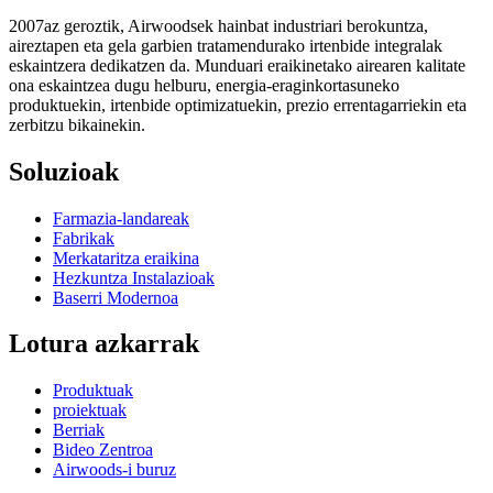
2007az geroztik, Airwoodsek hainbat industriari berokuntza,
aireztapen eta gela garbien tratamendurako irtenbide integralak
eskaintzera dedikatzen da. Munduari eraikinetako airearen kalitate
ona eskaintzea dugu helburu, energia-eraginkortasuneko
produktuekin, irtenbide optimizatuekin, prezio errentagarriekin eta
zerbitzu bikainekin.
Soluzioak
Farmazia-landareak
Fabrikak
Merkataritza eraikina
Hezkuntza Instalazioak
Baserri Modernoa
Lotura azkarrak
Produktuak
proiektuak
Berriak
Bideo Zentroa
Airwoods-i buruz