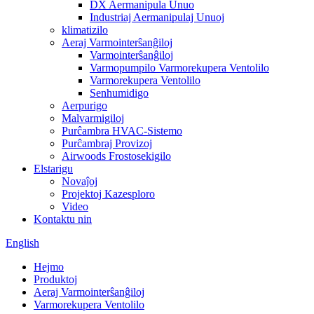
DX Aermanipula Unuo
Industriaj Aermanipulaj Unuoj
klimatizilo
Aeraj Varmointerŝanĝiloj
Varmointerŝanĝiloj
Varmopumpilo Varmorekupera Ventolilo
Varmorekupera Ventolilo
Senhumidigo
Aerpurigo
Malvarmigiloj
Purĉambra HVAC-Sistemo
Purĉambraj Provizoj
Airwoods Frostosekigilo
Elstarigu
Novaĵoj
Projektoj Kazesploro
Video
Kontaktu nin
English
Hejmo
Produktoj
Aeraj Varmointerŝanĝiloj
Varmorekupera Ventolilo