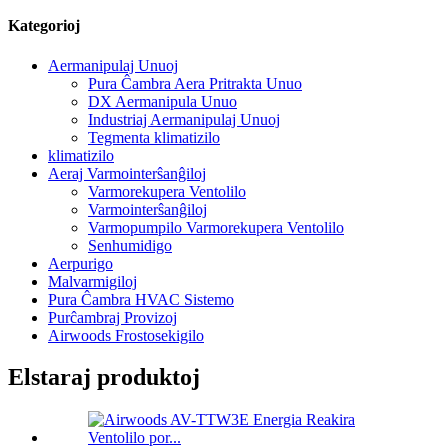
Kategorioj
Aermanipulaj Unuoj
Pura Ĉambra Aera Pritrakta Unuo
DX Aermanipula Unuo
Industriaj Aermanipulaj Unuoj
Tegmenta klimatizilo
klimatizilo
Aeraj Varmointerŝanĝiloj
Varmorekupera Ventolilo
Varmointerŝanĝiloj
Varmopumpilo Varmorekupera Ventolilo
Senhumidigo
Aerpurigo
Malvarmigiloj
Pura Ĉambra HVAC Sistemo
Purĉambraj Provizoj
Airwoods Frostosekigilo
Elstaraj produktoj