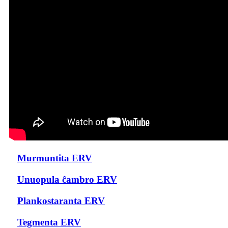
Murmuntita ERV
Unuopula ĉambro ERV
Plankostaranta ERV
Tegmenta ERV