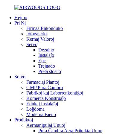
Hejmo
Pri Ni
Firmaa Enkonduko
fotogalerio
Kernaj Valoroj
Servoj
Dezajno
Instalaĵo
Epc
Trejnado
Preta ŝlosilo
Solvoj
Farmaciaj Plantoj
GMP Pura Ĉambro
Fabrikoj kaj Laborrenkontiĝoj
Komerca Konstruaĵo
Edukaj Instalaĵoj
Loĝdoma
Moderna Bieno
Produktoj
Aermanipulaj Unuoj
Pura Ĉambra Aera Pritrakta Unuo