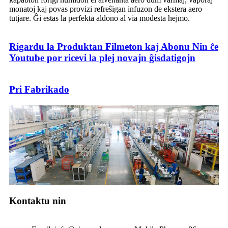
monatoj kaj povas provizi refreŝigan infuzon de ekstera aero
tutjare. Ĝi estas la perfekta aldono al via modesta hejmo.
Rigardu la Produktan Filmeton kaj Abonu Nin ĉe
Youtube por ricevi la plej novajn ĝisdatigojn
Pri Fabrikado
Kontaktu nin