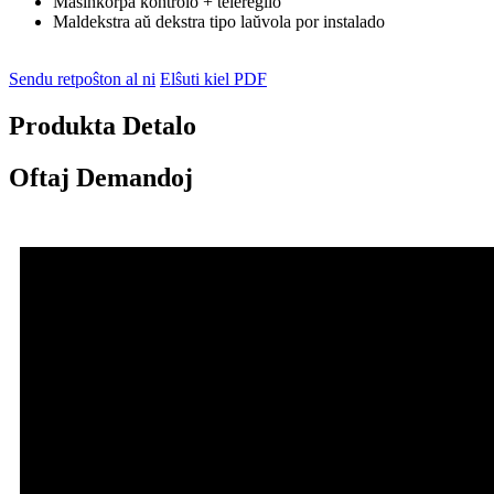
Maŝinkorpa kontrolo + teleregilo
Maldekstra aŭ dekstra tipo laŭvola por instalado
Sendu retpoŝton al ni
Elŝuti kiel PDF
Produkta Detalo
Oftaj Demandoj