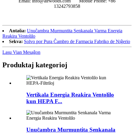
Email: info@airwoods.com Mobile Phone: +86
13242793858‬
Antaŭa:
Unuĉambra Murmuntita Senkanala Varma Energia
Reakira Ventolilo
Sekva:
Solvo por Pura Ĉambro de Farmacia Fabriko de Niĝerio
Lasu Vian Mesaĝon
Produktaj kategorioj
Vertikala Energia Reakira Ventolilo
kun HEPA F...
Unuĉambra Murmuntita Senkanala