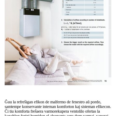
Ĝuu la refreŝigan efikon de malfermo de fenestro aŭ pordo,
samtempe konservante internan komforton kaj sisteman efikecon.
Ĉi tiu komforta freŝaera varmorekupera ventolilo ofertas la
kapablon forigi humidon el alvenanta aero dum varmaj, vaporaj