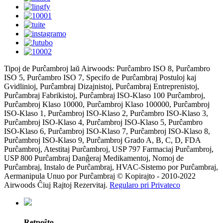
Tipoj de Purĉambroj laŭ Airwoods: Purĉambro ISO 8, Purĉambro
ISO 5, Purĉambro ISO 7, Specifo de Purĉambraj Postuloj kaj
Gvidlinioj, Purĉambraj Dizajnistoj, Purĉambraj Entreprenistoj,
Purĉambraj Fabrikistoj, Purĉambraj ISO-Klaso 100 Purĉambroj,
Purĉambroj Klaso 10000, Purĉambroj Klaso 100000, Purĉambroj
ISO-Klaso 1, Purĉambroj ISO-Klaso 2, Purĉambro ISO-Klaso 3,
Purĉambroj ISO-Klaso 4, Purĉambroj ISO-Klaso 5, Purĉambro
ISO-Klaso 6, Purĉambroj ISO-Klaso 7, Purĉambroj ISO-Klaso 8,
Purĉambroj ISO-Klaso 9, Purĉambroj Grado A, B, C, D, FDA
Purĉambroj, Atestitaj Purĉambroj, USP 797 Farmaciaj Purĉambroj,
USP 800 Purĉambraj Danĝeraj Medikamentoj, Nomoj de
Purĉambraj, Instalo de Purĉambraj, HVAC-Sistemo por Purĉambraj,
Aermanipula Unuo por Purĉambraj © Kopirajto - 2010-2022
Airwoods Ĉiuj Rajtoj Rezervitaj.
Regularo pri Privateco
Retpoŝto