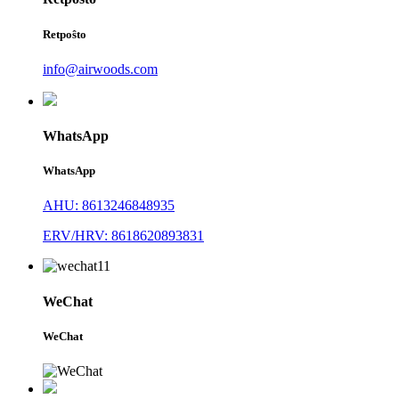
Retpoŝto
info@airwoods.com
WhatsApp
WhatsApp
AHU: 8613246848935
ERV/HRV: 8618620893831
WeChat
WeChat