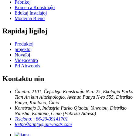
Fabrikoj
Komerca Konstruaĵo
Edukaj Instalaĵoj
Moderna Bieno
Rapidaj ligiloj
Produktoj
projektoj
Novaĵoj
Videocentro
Pri Airwoods
Kontaktu nin
Ĉambro 2101, Ĉefsideja Konstruaĵo N-ro 25, Ekologia Parko
Tian An kun Altteknologio, Avenuo Panyu N-ro 555, Distrikto
Panyu, Kantono, Ĉinio
Konstruaĵo 3, Industria Parko Qiaotai, Yuwotou, Distrikto
Nansha, Kantono, Ĉinio (Fabrika Adreso)
Telefono:
+86-20-39141701
Retpoŝto:
info@airwoods.com