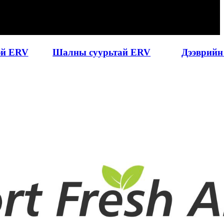
тэй ERV
Шалны суурьтай ERV
Дээврий