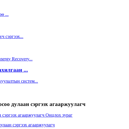
илгаан ...
осоо дулаан сэргээх агааржуулагч