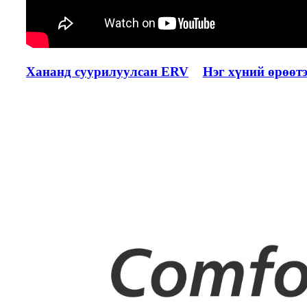
Хананд суурилуулсан ERV
Нэг хүний ​​өрөө