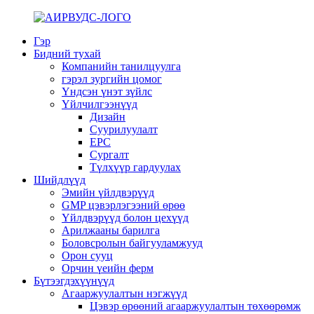
Гэр
Бидний тухай
Компанийн танилцуулга
гэрэл зургийн цомог
Үндсэн үнэт зүйлс
Үйлчилгээнүүд
Дизайн
Суурилуулалт
EPC
Сургалт
Түлхүүр гардуулах
Шийдлүүд
Эмийн үйлдвэрүүд
GMP цэвэрлэгээний өрөө
Үйлдвэрүүд болон цехүүд
Арилжааны барилга
Боловсролын байгууламжууд
Орон сууц
Орчин үеийн ферм
Бүтээгдэхүүнүүд
Агааржуулалтын нэгжүүд
Цэвэр өрөөний агааржуулалтын төхөөрөмж