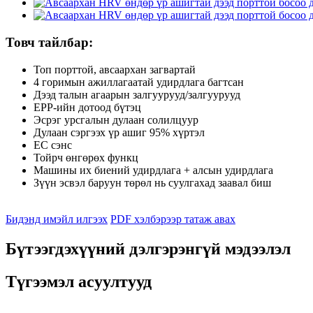
Товч тайлбар:
Топ порттой, авсаархан загвартай
4 горимын ажиллагаатай удирдлага багтсан
Дээд талын агаарын залгуурууд/залгуурууд
EPP-ийн дотоод бүтэц
Эсрэг урсгалын дулаан солилцуур
Дулаан сэргээх үр ашиг 95% хүртэл
EC сэнс
Тойрч өнгөрөх функц
Машины их биений удирдлага + алсын удирдлага
Зүүн эсвэл баруун төрөл нь суулгахад заавал биш
Бидэнд имэйл илгээх
PDF хэлбэрээр татаж авах
Бүтээгдэхүүний дэлгэрэнгүй мэдээлэл
Түгээмэл асуултууд