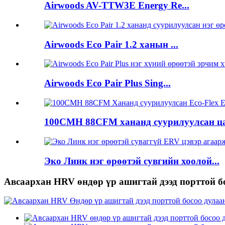
Airwoods AV-TTW3E Energy Re...
Airwoods Eco Pair 1.2 ханын ...
Airwoods Eco Pair Plus Sing...
100CMH 88CFM хананд суурилуулсан цах
Эко Линк нэг өрөөтэй сувгийн хоолой...
Авсаархан HRV өндөр үр ашигтай дээд порттой б