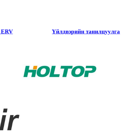
н ERV
Үйлдвэрийн танилцуулга