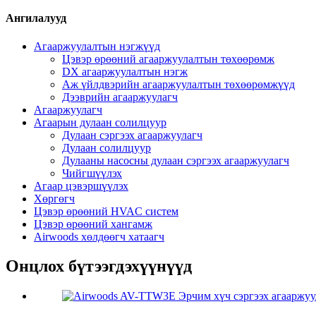
Ангилалууд
Агааржуулалтын нэгжүүд
Цэвэр өрөөний агааржуулалтын төхөөрөмж
DX агааржуулалтын нэгж
Аж үйлдвэрийн агааржуулалтын төхөөрөмжүүд
Дээврийн агааржуулагч
Агааржуулагч
Агаарын дулаан солилцуур
Дулаан сэргээх агааржуулагч
Дулаан солилцуур
Дулааны насосны дулаан сэргээх агааржуулагч
Чийгшүүлэх
Агаар цэвэршүүлэх
Хөргөгч
Цэвэр өрөөний HVAC систем
Цэвэр өрөөний хангамж
Airwoods хөлдөөгч хатаагч
Онцлох бүтээгдэхүүнүүд