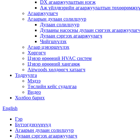
DX агааржуулалтын нэгж
Аж үйлдвэрийн агааржуулалтын төхөөрөмжү
Агааржуулагч
Агаарын дулаан солилцуур
Дулаан солилцуур
Дулааны насосны дулаан сэргээх агааржуулаг
Дулаан сэргээх агааржуулагч
Чийгшүүлэх
Агаар цэвэршүүлэх
Хөргөгч
Цэвэр өрөөний HVAC систем
Цэвэр өрөөний хангамж
Airwoods хөлдөөгч хатаагч
Тодруулга
Мэдээ
Төслийн кейс судалгаа
Видео
Холбоо барих
English
Гэр
Бүтээгдэхүүнүүд
Агаарын дулаан солилцуур
Дулаан сэргээх агааржуулагч