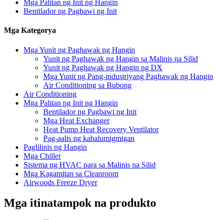
Mga Palitan ng Init ng Hangin
Bentilador ng Pagbawi ng Init
Mga Kategorya
Mga Yunit ng Paghawak ng Hangin
Yunit ng Paghawak ng Hangin sa Malinis na Silid
Yunit ng Paghawak ng Hangin ng DX
Mga Yunit ng Pang-industriyang Paghawak ng Hangin
Air Conditioning sa Bubong
Air Conditioning
Mga Palitan ng Init ng Hangin
Bentilador ng Pagbawi ng Init
Mga Heat Exchanger
Heat Pump Heat Recovery Ventilator
Pag-aalis ng kahalumigmigan
Paglilinis ng Hangin
Mga Chiller
Sistema ng HVAC para sa Malinis na Silid
Mga Kagamitan sa Cleanroom
Airwoods Freeze Dryer
Mga itinatampok na produkto