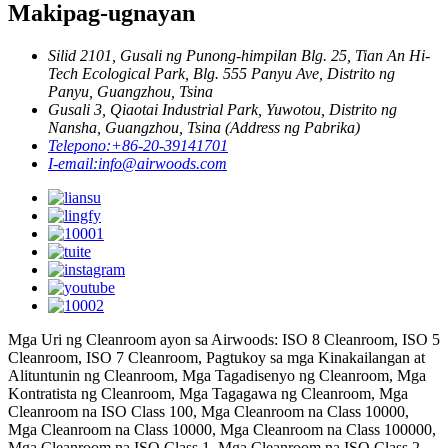
Makipag-ugnayan
Silid 2101, Gusali ng Punong-himpilan Blg. 25, Tian An Hi-
Tech Ecological Park, Blg. 555 Panyu Ave, Distrito ng
Panyu, Guangzhou, Tsina
Gusali 3, Qiaotai Industrial Park, Yuwotou, Distrito ng
Nansha, Guangzhou, Tsina (Address ng Pabrika)
Telepono:
+86-20-39141701
I-email:
info@airwoods.com
Mga Uri ng Cleanroom ayon sa Airwoods: ISO 8 Cleanroom, ISO 5
Cleanroom, ISO 7 Cleanroom, Pagtukoy sa mga Kinakailangan at
Alituntunin ng Cleanroom, Mga Tagadisenyo ng Cleanroom, Mga
Kontratista ng Cleanroom, Mga Tagagawa ng Cleanroom, Mga
Cleanroom na ISO Class 100, Mga Cleanroom na Class 10000,
Mga Cleanroom na Class 10000, Mga Cleanroom na Class 100000,
Mga Cleanroom na ISO Class 1, Mga Cleanroom na ISO Class 2,