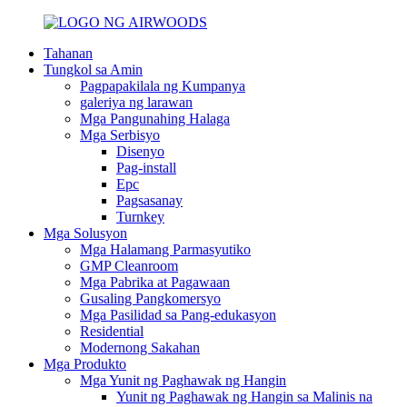
Tahanan
Tungkol sa Amin
Pagpapakilala ng Kumpanya
galeriya ng larawan
Mga Pangunahing Halaga
Mga Serbisyo
Disenyo
Pag-install
Epc
Pagsasanay
Turnkey
Mga Solusyon
Mga Halamang Parmasyutiko
GMP Cleanroom
Mga Pabrika at Pagawaan
Gusaling Pangkomersyo
Mga Pasilidad sa Pang-edukasyon
Residential
Modernong Sakahan
Mga Produkto
Mga Yunit ng Paghawak ng Hangin
Yunit ng Paghawak ng Hangin sa Malinis na