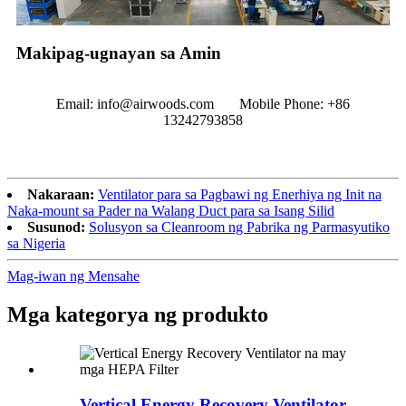
Makipag-ugnayan sa Amin
Email: info@airwoods.com Mobile Phone: +86
13242793858‬
Nakaraan:
Ventilator para sa Pagbawi ng Enerhiya ng Init na
Naka-mount sa Pader na Walang Duct para sa Isang Silid
Susunod:
Solusyon sa Cleanroom ng Pabrika ng Parmasyutiko
sa Nigeria
Mag-iwan ng Mensahe
Mga kategorya ng produkto
Vertical Energy Recovery Ventilator