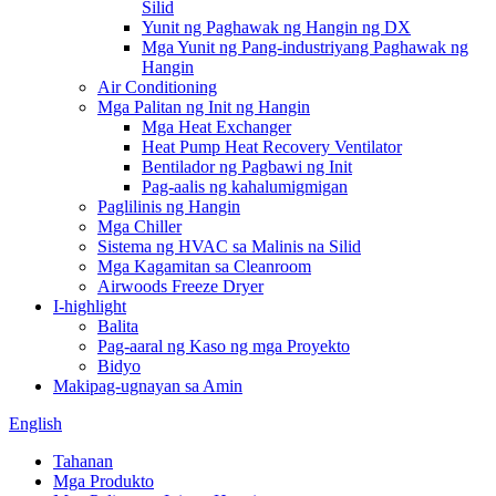
Silid
Yunit ng Paghawak ng Hangin ng DX
Mga Yunit ng Pang-industriyang Paghawak ng
Hangin
Air Conditioning
Mga Palitan ng Init ng Hangin
Mga Heat Exchanger
Heat Pump Heat Recovery Ventilator
Bentilador ng Pagbawi ng Init
Pag-aalis ng kahalumigmigan
Paglilinis ng Hangin
Mga Chiller
Sistema ng HVAC sa Malinis na Silid
Mga Kagamitan sa Cleanroom
Airwoods Freeze Dryer
I-highlight
Balita
Pag-aaral ng Kaso ng mga Proyekto
Bidyo
Makipag-ugnayan sa Amin
English
Tahanan
Mga Produkto