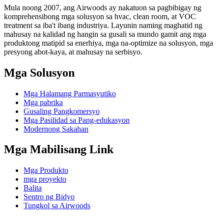
Mula noong 2007, ang Airwoods ay nakatuon sa pagbibigay ng
komprehensibong mga solusyon sa hvac, clean room, at VOC
treatment sa iba't ibang industriya. Layunin naming maghatid ng
mahusay na kalidad ng hangin sa gusali sa mundo gamit ang mga
produktong matipid sa enerhiya, mga na-optimize na solusyon, mga
presyong abot-kaya, at mahusay na serbisyo.
Mga Solusyon
Mga Halamang Parmasyutiko
Mga pabrika
Gusaling Pangkomersyo
Mga Pasilidad sa Pang-edukasyon
Modernong Sakahan
Mga Mabilisang Link
Mga Produkto
mga proyekto
Balita
Sentro ng Bidyo
Tungkol sa Airwoods