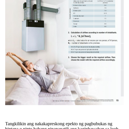
Tangkilikin ang nakakapreskong epekto ng pagbubukas ng
bintana o pinto habang pinapanatili ang kaginhawahan sa loob