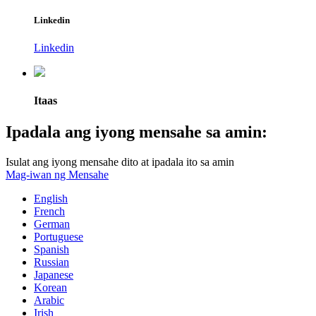
Linkedin
Linkedin
Itaas
Ipadala ang iyong mensahe sa amin:
Isulat ang iyong mensahe dito at ipadala ito sa amin
Mag-iwan ng Mensahe
English
French
German
Portuguese
Spanish
Russian
Japanese
Korean
Arabic
Irish