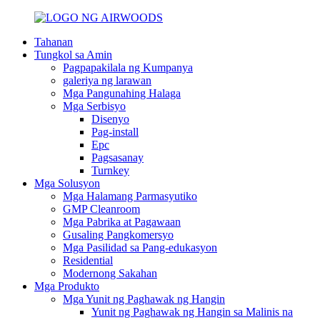
Tahanan
Tungkol sa Amin
Pagpapakilala ng Kumpanya
galeriya ng larawan
Mga Pangunahing Halaga
Mga Serbisyo
Disenyo
Pag-install
Epc
Pagsasanay
Turnkey
Mga Solusyon
Mga Halamang Parmasyutiko
GMP Cleanroom
Mga Pabrika at Pagawaan
Gusaling Pangkomersyo
Mga Pasilidad sa Pang-edukasyon
Residential
Modernong Sakahan
Mga Produkto
Mga Yunit ng Paghawak ng Hangin
Yunit ng Paghawak ng Hangin sa Malinis na