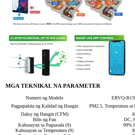
MGA TEKNIKAL NA PARAMETER
Numero ng Modelo
ERVQ-B150
Pagpapakita ng Kalidad ng Hangin
PM2.5, Temperatura at
Daloy ng Hangin (CFM)
8
Bilis ng Fan
DC, 8
Kahusayan sa Pagsasala (9)
99% 
Kahusayan sa Temperatura (9)
8