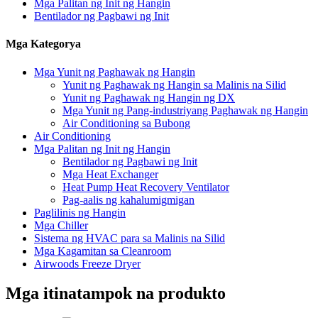
Mga Palitan ng Init ng Hangin
Bentilador ng Pagbawi ng Init
Mga Kategorya
Mga Yunit ng Paghawak ng Hangin
Yunit ng Paghawak ng Hangin sa Malinis na Silid
Yunit ng Paghawak ng Hangin ng DX
Mga Yunit ng Pang-industriyang Paghawak ng Hangin
Air Conditioning sa Bubong
Air Conditioning
Mga Palitan ng Init ng Hangin
Bentilador ng Pagbawi ng Init
Mga Heat Exchanger
Heat Pump Heat Recovery Ventilator
Pag-aalis ng kahalumigmigan
Paglilinis ng Hangin
Mga Chiller
Sistema ng HVAC para sa Malinis na Silid
Mga Kagamitan sa Cleanroom
Airwoods Freeze Dryer
Mga itinatampok na produkto