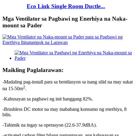
Eco Link Single Room Ductle...
Mga Ventilator sa Pagbawi ng Enerhiya na Naka-
mount sa Pader
Maikling Paglalarawan:
-Madaling pag-install para sa bentilasyon sa isang silid na may sukat
2
na 15-50m
.
-Kahusayan sa pagbawi ng init hanggang 82%.
-Brushless DC motor na may mababang konsumo ng enerhiya, 8
bilis.
-Tahimik na ingay sa operasyon (22.6-37.9dBA).
-activated carbon filter bilang pamantayan, ang kahusayan sa