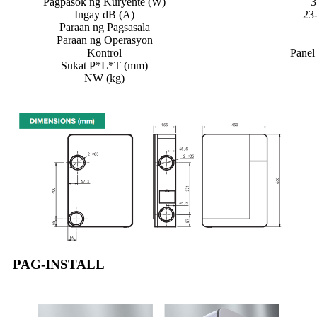
Pagpasok ng Kuryente (W)
3
Ingay dB (A)
23
Paraan ng Pagsasala
Paraan ng Operasyon
Kontrol
Panel
Sukat P*L*T (mm)
NW (kg)
PAG-INSTALL