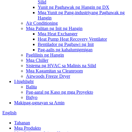
Silid
Yunit ng Paghawak ng Hangin ng DX
Mga Yunit ng Pang-industriyang Paghawak ng
Hangin
Air Conditioning
Mga Palitan ng Init ng Hangin
Mga Heat Exchanger
Heat Pump Heat Recovery Ventilator
Bentilador ng Pagbawi ng Init
Pag-aalis ng kahalumigmigan
Paglilinis ng Hangin
Mga Chiller
Sistema ng HVAC sa Malinis na Silid
Mga Kagamitan sa Cleanroom
Airwoods Freeze Dryer
I-highlight
Balita
Pag-aaral ng Kaso ng mga Proyekto
Bidyo
Makipag-ugnayan sa Amin
English
Tahanan
Mga Produkto