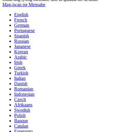
Mag-iwan ng Mensahe
English
French
German
Portuguese
Spanish
Russian
Japanese
Korean
Arabic
Irish
Greek
Turkish
Italian
Danish
Romanian
Indonesian
Czech
Afrikaans
Swedish
Polish
Basque
Catalan
Esperanto