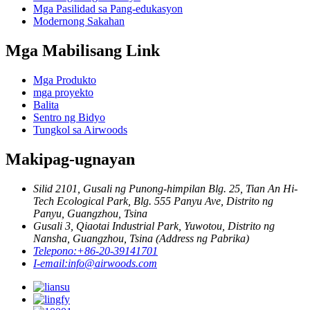
Mga Pasilidad sa Pang-edukasyon
Modernong Sakahan
Mga Mabilisang Link
Mga Produkto
mga proyekto
Balita
Sentro ng Bidyo
Tungkol sa Airwoods
Makipag-ugnayan
Silid 2101, Gusali ng Punong-himpilan Blg. 25, Tian An Hi-
Tech Ecological Park, Blg. 555 Panyu Ave, Distrito ng
Panyu, Guangzhou, Tsina
Gusali 3, Qiaotai Industrial Park, Yuwotou, Distrito ng
Nansha, Guangzhou, Tsina (Address ng Pabrika)
Telepono:
+86-20-39141701
I-email:
info@airwoods.com