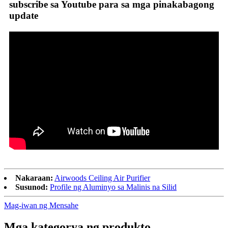
subscribe sa Youtube para sa mga pinakabagong
update
Nakaraan:
Airwoods Ceiling Air Purifier
Susunod:
Profile ng Aluminyo sa Malinis na Silid
Mag-iwan ng Mensahe
Mga kategorya ng produkto