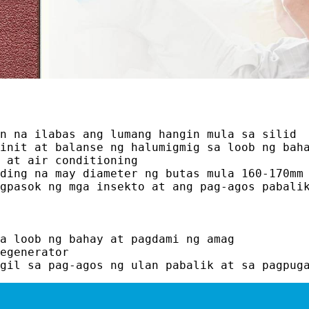
n na ilabas ang lumang hangin mula sa silid
init at balanse ng halumigmig sa loob ng bah
 at air conditioning
ding na may diameter ng butas mula 160-170mm
gpasok ng mga insekto at ang pag-agos pabali
a loob ng bahay at pagdami ng amag
egenerator
gil sa pag-agos ng ulan pabalik at sa pagpug