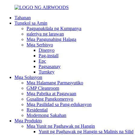
Tahanan
Tungkol sa Amin
Pagpapakilala ng Kumpanya
galeriya ng larawan
Mga Pangunahing Halaga
Mga Serbisyo
Disenyo
Pag-install
Epc
Pagsasanay
Turnkey
Mga Solusyon
Mga Halamang Parmasyutiko
GMP Cleanroom
Mga Pabrika at Pagawaan
Gusaling Pangkomersyo
Mga Pasilidad sa Pang-edukasyon
Residential
Modernong Sakahan
Mga Produkto
Mga Yunit ng Paghawak ng Hangin
Yunit ng Paghawak ng Hangin sa Malinis na Silid