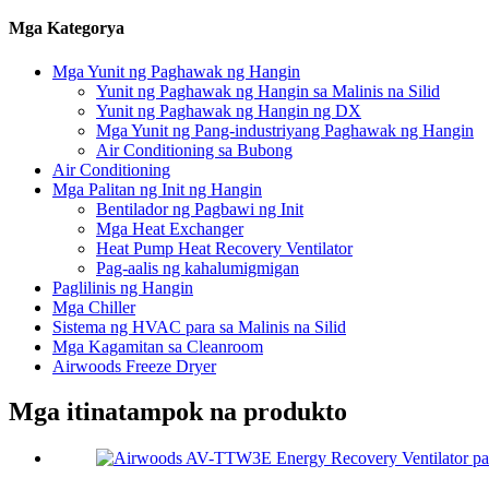
Mga Kategorya
Mga Yunit ng Paghawak ng Hangin
Yunit ng Paghawak ng Hangin sa Malinis na Silid
Yunit ng Paghawak ng Hangin ng DX
Mga Yunit ng Pang-industriyang Paghawak ng Hangin
Air Conditioning sa Bubong
Air Conditioning
Mga Palitan ng Init ng Hangin
Bentilador ng Pagbawi ng Init
Mga Heat Exchanger
Heat Pump Heat Recovery Ventilator
Pag-aalis ng kahalumigmigan
Paglilinis ng Hangin
Mga Chiller
Sistema ng HVAC para sa Malinis na Silid
Mga Kagamitan sa Cleanroom
Airwoods Freeze Dryer
Mga itinatampok na produkto