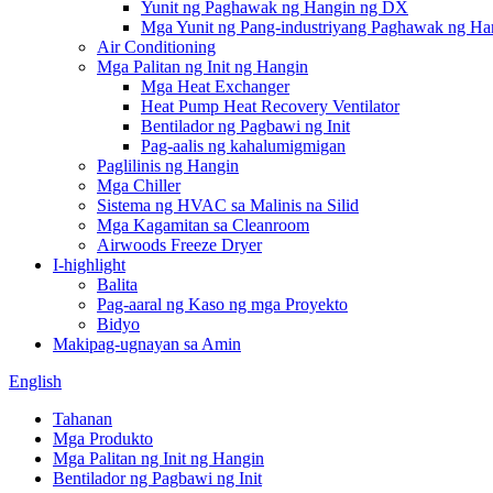
Yunit ng Paghawak ng Hangin ng DX
Mga Yunit ng Pang-industriyang Paghawak ng Ha
Air Conditioning
Mga Palitan ng Init ng Hangin
Mga Heat Exchanger
Heat Pump Heat Recovery Ventilator
Bentilador ng Pagbawi ng Init
Pag-aalis ng kahalumigmigan
Paglilinis ng Hangin
Mga Chiller
Sistema ng HVAC sa Malinis na Silid
Mga Kagamitan sa Cleanroom
Airwoods Freeze Dryer
I-highlight
Balita
Pag-aaral ng Kaso ng mga Proyekto
Bidyo
Makipag-ugnayan sa Amin
English
Tahanan
Mga Produkto
Mga Palitan ng Init ng Hangin
Bentilador ng Pagbawi ng Init