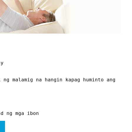
ay
k ng malamig na hangin kapag huminto ang
ad ng mga ibon