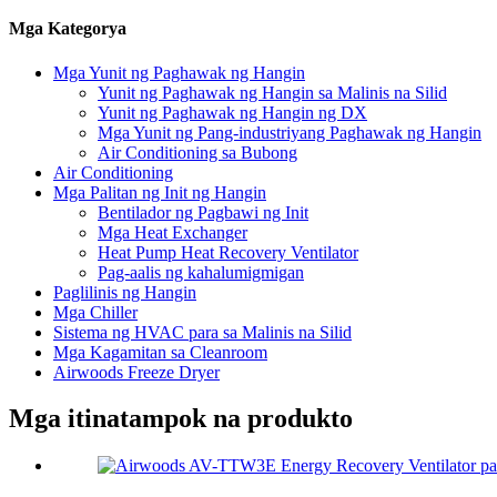
Mga Kategorya
Mga Yunit ng Paghawak ng Hangin
Yunit ng Paghawak ng Hangin sa Malinis na Silid
Yunit ng Paghawak ng Hangin ng DX
Mga Yunit ng Pang-industriyang Paghawak ng Hangin
Air Conditioning sa Bubong
Air Conditioning
Mga Palitan ng Init ng Hangin
Bentilador ng Pagbawi ng Init
Mga Heat Exchanger
Heat Pump Heat Recovery Ventilator
Pag-aalis ng kahalumigmigan
Paglilinis ng Hangin
Mga Chiller
Sistema ng HVAC para sa Malinis na Silid
Mga Kagamitan sa Cleanroom
Airwoods Freeze Dryer
Mga itinatampok na produkto