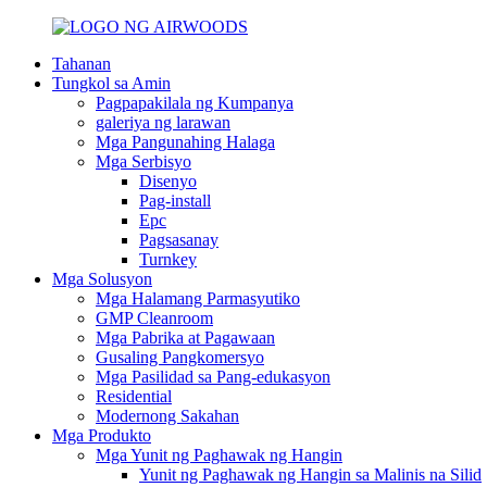
Tahanan
Tungkol sa Amin
Pagpapakilala ng Kumpanya
galeriya ng larawan
Mga Pangunahing Halaga
Mga Serbisyo
Disenyo
Pag-install
Epc
Pagsasanay
Turnkey
Mga Solusyon
Mga Halamang Parmasyutiko
GMP Cleanroom
Mga Pabrika at Pagawaan
Gusaling Pangkomersyo
Mga Pasilidad sa Pang-edukasyon
Residential
Modernong Sakahan
Mga Produkto
Mga Yunit ng Paghawak ng Hangin
Yunit ng Paghawak ng Hangin sa Malinis na Silid