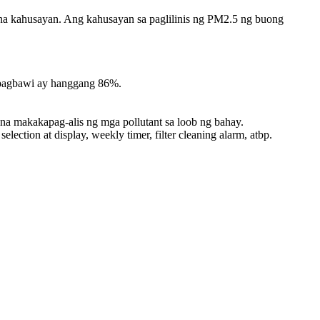
 na kahusayan. Ang kahusayan sa paglilinis ng PM2.5 ng buong
.
 pagbawi ay hanggang 86%.
s na makakapag-alis ng mga pollutant sa loob ng bahay.
lection at display, weekly timer, filter cleaning alarm, atbp.