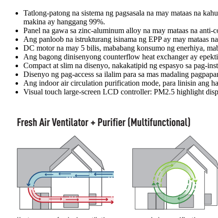
Tatlong-patong na sistema ng pagsasala na may mataas na kahu
makina ay hanggang 99%.
Panel na gawa sa zinc-aluminum alloy na may mataas na anti-co
Ang panloob na istrukturang isinama ng EPP ay may mataas na t
DC motor na may 5 bilis, mababang konsumo ng enerhiya, ma
Ang bagong dinisenyong counterflow heat exchanger ay epekt
Compact at slim na disenyo, nakakatipid ng espasyo sa pag-insta
Disenyo ng pag-access sa ilalim para sa mas madaling pagpapanat
Ang indoor air circulation purification mode, para linisin ang 
Visual touch large-screen LCD controller: PM2.5 highlight displa