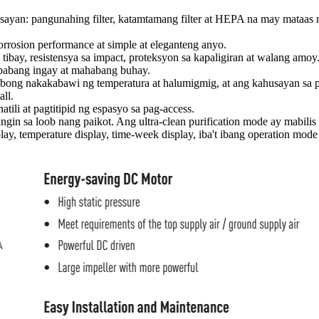
sayan: pangunahing filter, katamtamang filter at HEPA na may mataas
rrosion performance at simple at eleganteng anyo.
ibay, resistensya sa impact, proteksyon sa kapaligiran at walang amoy
babang ingay at mahabang buhay.
ibong nakakabawi ng temperatura at halumigmig, at ang kahusayan sa
ll.
ili at pagtitipid ng espasyo sa pag-access.
hangin sa loob nang paikot. Ang ultra-clean purification mode ay mabili
y, temperature display, time-week display, iba't ibang operation mode se