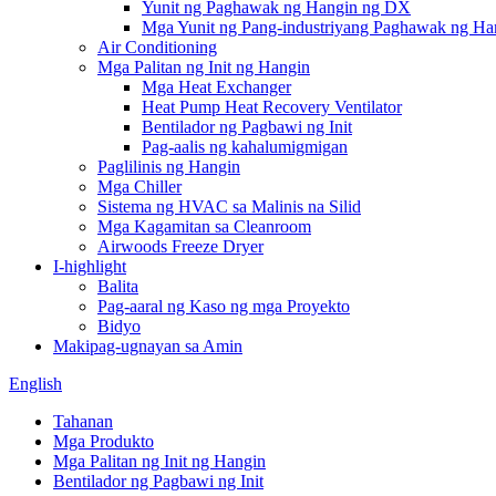
Yunit ng Paghawak ng Hangin ng DX
Mga Yunit ng Pang-industriyang Paghawak ng Ha
Air Conditioning
Mga Palitan ng Init ng Hangin
Mga Heat Exchanger
Heat Pump Heat Recovery Ventilator
Bentilador ng Pagbawi ng Init
Pag-aalis ng kahalumigmigan
Paglilinis ng Hangin
Mga Chiller
Sistema ng HVAC sa Malinis na Silid
Mga Kagamitan sa Cleanroom
Airwoods Freeze Dryer
I-highlight
Balita
Pag-aaral ng Kaso ng mga Proyekto
Bidyo
Makipag-ugnayan sa Amin
English
Tahanan
Mga Produkto
Mga Palitan ng Init ng Hangin
Bentilador ng Pagbawi ng Init