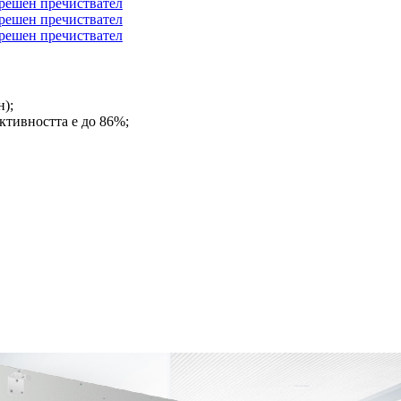
н);
тивността е до 86%;