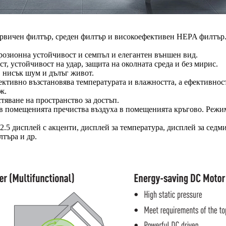
рвичен филтър, среден филтър и високоефективен HEPA филтър. 
розионна устойчивост и семпъл и елегантен външен вид.
т, устойчивост на удар, защита на околната среда и без мирис.
, нисък шум и дълъг живот.
тивно възстановява температурата и влажността, а ефективност
ж.
тяване на пространство за достъп.
 в помещенията пречиства въздуха в помещенията кръгово. Режим
.5 дисплей с акценти, дисплей за температура, дисплей за седм
лтъра и др.