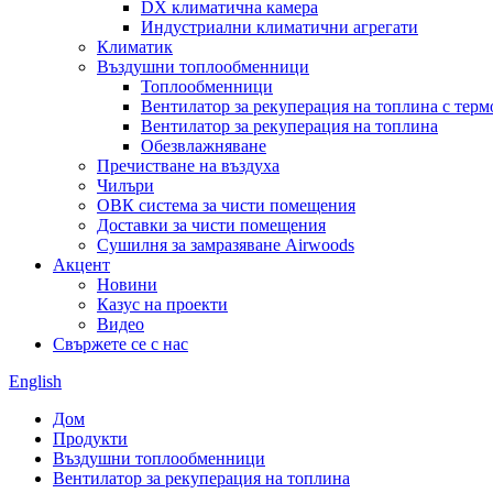
DX климатична камера
Индустриални климатични агрегати
Климатик
Въздушни топлообменници
Топлообменници
Вентилатор за рекуперация на топлина с тер
Вентилатор за рекуперация на топлина
Обезвлажняване
Пречистване на въздуха
Чилъри
ОВК система за чисти помещения
Доставки за чисти помещения
Сушилня за замразяване Airwoods
Акцент
Новини
Казус на проекти
Видео
Свържете се с нас
English
Дом
Продукти
Въздушни топлообменници
Вентилатор за рекуперация на топлина