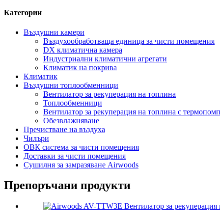
Категории
Въздушни камери
Въздухообработваща единица за чисти помещения
DX климатична камера
Индустриални климатични агрегати
Климатик на покрива
Климатик
Въздушни топлообменници
Вентилатор за рекуперация на топлина
Топлообменници
Вентилатор за рекуперация на топлина с термопом
Обезвлажняване
Пречистване на въздуха
Чилъри
ОВК система за чисти помещения
Доставки за чисти помещения
Сушилня за замразяване Airwoods
Препоръчани продукти