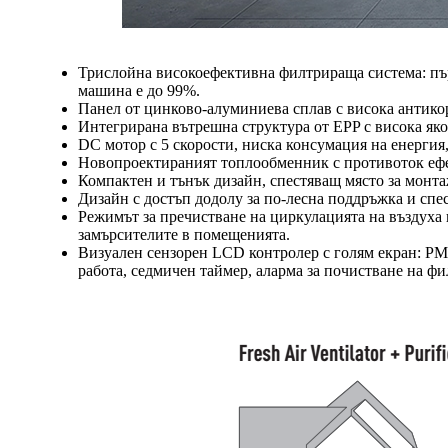
Трислойна високоефективна филтрираща система: пъ
машина е до 99%.
Панел от цинково-алуминиева сплав с висока антико
Интегрирана вътрешна структура от EPP с висока якос
DC мотор с 5 скорости, ниска консумация на енергия
Новопроектираният топлообменник с противоток ефек
Компактен и тънък дизайн, спестяващ място за монта
Дизайн с достъп додолу за по-лесна поддръжка и спес
Режимът за пречистване на циркулацията на въздуха
замърсителите в помещенията.
Визуален сензорен LCD контролер с голям екран: PM2
работа, седмичен таймер, аларма за почистване на фи