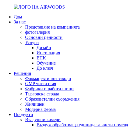
Дом
За нас
Представяне на компанията
фотогалерия
Основни ценности
Услуги
Дизайн
Инсталация
ЕПК
Обучение
До ключ
Решения
Фармацевтични заводи
GMP чиста стая
Фабрики и работилници
Търговска сграда
Образователни съоръжения
Жилищен
Модерна ферма
Продукти
Въздушни камери
Въздухообработваща единица за чисти помещ