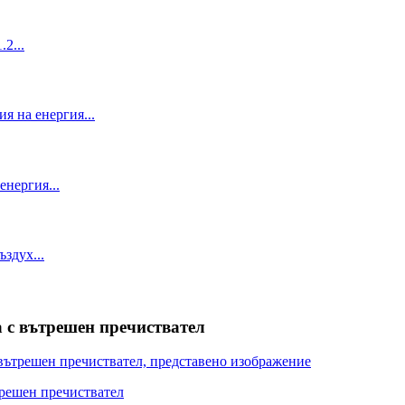
 с вътрешен пречиствател