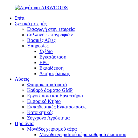
Σπίτι
Σχετικά με εμάς
Εισαγωγή στην εταιρεία
συλλογή φωτογραφιών
Βασικές Αξίες
Υπηρεσίες
Σχέδιο
Εγκατάσταση
EPC
Εκπαίδευση
Δεσμοφύλακας
Λύσεις
Φαρμακευτικά φυτά
Καθαρό δωμάτιο GMP
Εργοστάσια και Εργαστήρια
Εμπορικό Κτίριο
Εκπαιδευτικές Εγκαταστάσεις
Κατοικητικός
Σύγχρονο Αγρόκτημα
Προϊόντα
Μονάδες χειρισμού αέρα
Μονάδα χειρισμού αέρα καθαρού δωματίου