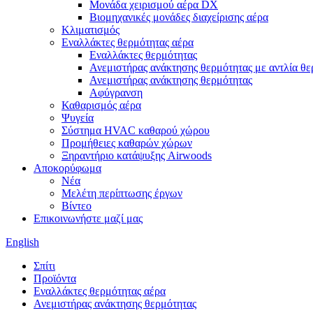
Μονάδα χειρισμού αέρα DX
Βιομηχανικές μονάδες διαχείρισης αέρα
Κλιματισμός
Εναλλάκτες θερμότητας αέρα
Εναλλάκτες θερμότητας
Ανεμιστήρας ανάκτησης θερμότητας με αντλία θε
Ανεμιστήρας ανάκτησης θερμότητας
Αφύγρανση
Καθαρισμός αέρα
Ψυγεία
Σύστημα HVAC καθαρού χώρου
Προμήθειες καθαρών χώρων
Ξηραντήριο κατάψυξης Airwoods
Αποκορύφωμα
Νέα
Μελέτη περίπτωσης έργων
Βίντεο
Επικοινωνήστε μαζί μας
English
Σπίτι
Προϊόντα
Εναλλάκτες θερμότητας αέρα
Ανεμιστήρας ανάκτησης θερμότητας