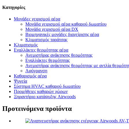
Κατηγορίες
Μονάδες χειρισμού αέρα
Μονάδα χειρισμού αέρα καθαρού δωματίου
Μονάδα χειρισμού αέρα DX
Βιομηχανικές μονάδες διαχείρισης αέρα
Κλιματισμός ταράτσας
Κλιματισμός
Εναλλάκτες θερμότητας αέρα
Ανεμιστήρας ανάκτησης θερμότητας
Εναλλάκτες θερμότητας
Ανεμιστήρας ανάκτησης θερμότητας με αντλία θερμότη
Αφύγρανση
Καθαρισμός αέρα
Ψυγεία
Σύστημα HVAC καθαρού δωματίου
Προμήθειες καθαρών χώρων
Ξηραντήριο κατάψυξης Airwoods
Προτεινόμενα προϊόντα