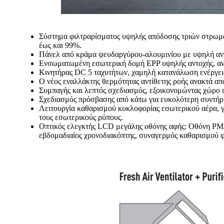
Σύστημα φιλτραρίσματος υψηλής απόδοσης τριών στρωμά
έως και 99%.
Πάνελ από κράμα ψευδαργύρου-αλουμινίου με υψηλή αντ
Ενσωματωμένη εσωτερική δομή EPP υψηλής αντοχής, αντ
Κινητήρας DC 5 ταχυτήτων, χαμηλή κατανάλωση ενέργεια
Ο νέος εναλλάκτης θερμότητας αντίθετης ροής ανακτά απ
Συμπαγής και λεπτός σχεδιασμός, εξοικονομώντας χώρο 
Σχεδιασμός πρόσβασης από κάτω για ευκολότερη συντήρ
Λειτουργία καθαρισμού κυκλοφορίας εσωτερικού αέρα, γ
τους εσωτερικούς ρύπους.
Οπτικός ελεγκτής LCD μεγάλης οθόνης αφής: Οθόνη PM2.5
εβδομαδιαίος χρονοδιακόπτης, συναγερμός καθαρισμού φ