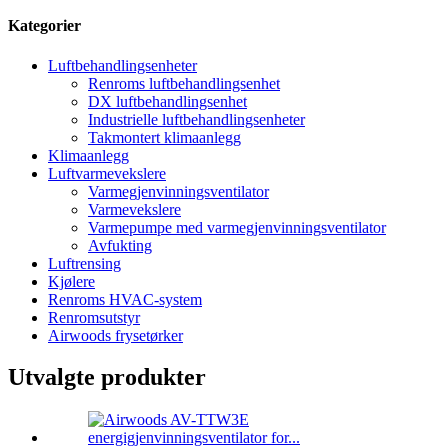
Kategorier
Luftbehandlingsenheter
Renroms luftbehandlingsenhet
DX luftbehandlingsenhet
Industrielle luftbehandlingsenheter
Takmontert klimaanlegg
Klimaanlegg
Luftvarmevekslere
Varmegjenvinningsventilator
Varmevekslere
Varmepumpe med varmegjenvinningsventilator
Avfukting
Luftrensing
Kjølere
Renroms HVAC-system
Renromsutstyr
Airwoods frysetørker
Utvalgte produkter