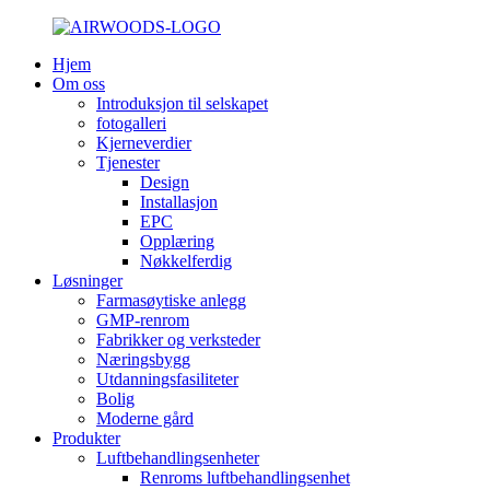
Hjem
Om oss
Introduksjon til selskapet
fotogalleri
Kjerneverdier
Tjenester
Design
Installasjon
EPC
Opplæring
Nøkkelferdig
Løsninger
Farmasøytiske anlegg
GMP-renrom
Fabrikker og verksteder
Næringsbygg
Utdanningsfasiliteter
Bolig
Moderne gård
Produkter
Luftbehandlingsenheter
Renroms luftbehandlingsenhet