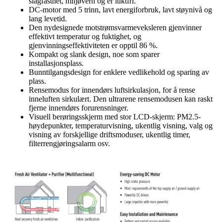
slagfasthet, miljøvern og er luktfri.
DC-motor med 5 trinn, lavt energiforbruk, lavt støynivå og
lang levetid.
Den nydesignede motstrømsvarmeveksleren gjenvinner
effektivt temperatur og fuktighet, og
gjenvinningseffektiviteten er opptil 86 %.
Kompakt og slank design, noe som sparer
installasjonsplass.
Bunntilgangsdesign for enklere vedlikehold og sparing av
plass.
Rensemodus for innendørs luftsirkulasjon, for å rense
inneluften sirkulært. Den ultrarene rensemodusen kan raskt
fjerne innendørs forurensninger.
Visuell berøringsskjerm med stor LCD-skjerm: PM2.5-
høydepunkter, temperaturvisning, ukentlig visning, valg og
visning av forskjellige driftsmoduser, ukentlig timer,
filterrengjøringsalarm osv.