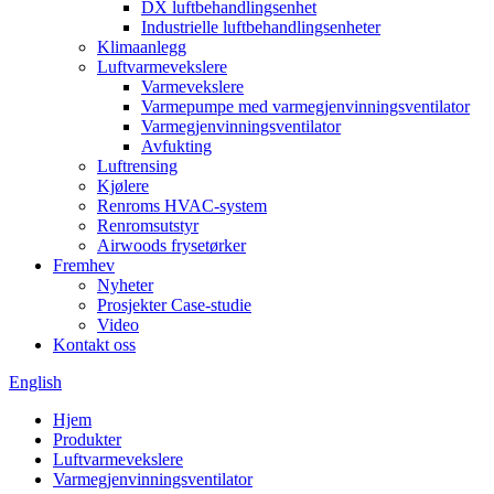
DX luftbehandlingsenhet
Industrielle luftbehandlingsenheter
Klimaanlegg
Luftvarmevekslere
Varmevekslere
Varmepumpe med varmegjenvinningsventilator
Varmegjenvinningsventilator
Avfukting
Luftrensing
Kjølere
Renroms HVAC-system
Renromsutstyr
Airwoods frysetørker
Fremhev
Nyheter
Prosjekter Case-studie
Video
Kontakt oss
English
Hjem
Produkter
Luftvarmevekslere
Varmegjenvinningsventilator