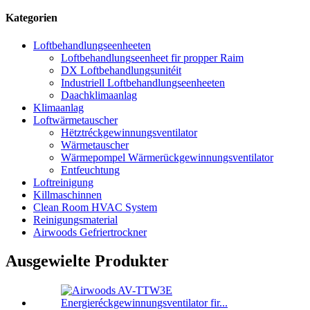
Kategorien
Loftbehandlungseenheeten
Loftbehandlungseenheet fir propper Raim
DX Loftbehandlungsunitéit
Industriell Loftbehandlungseenheeten
Daachklimaanlag
Klimaanlag
Loftwärmetauscher
Hëtztréckgewinnungsventilator
Wärmetauscher
Wärmepompel Wärmerückgewinnungsventilator
Entfeuchtung
Loftreinigung
Killmaschinnen
Clean Room HVAC System
Reinigungsmaterial
Airwoods Gefriertrockner
Ausgewielte Produkter