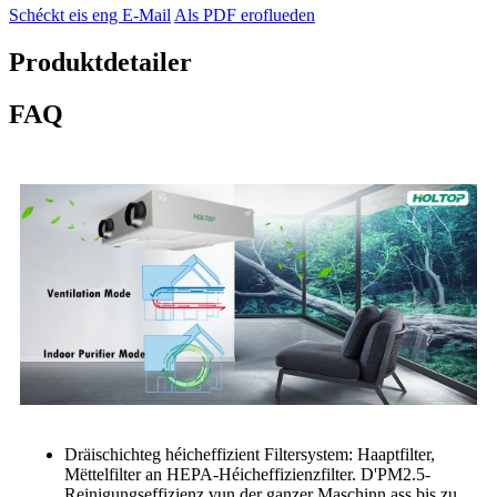
Schéckt eis eng E-Mail
Als PDF eroflueden
Produktdetailer
FAQ
Dräischichteg héicheffizient Filtersystem: Haaptfilter,
Mëttelfilter an HEPA-Héicheffizienzfilter. D'PM2.5-
Reinigungseffizienz vun der ganzer Maschinn ass bis zu