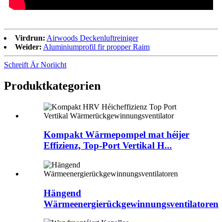
Virdrun:
Airwoods Deckenluftreiniger
Weider:
Aluminiumprofil fir propper Raim
Schreift Är Noriicht
Produktkategorien
Kompakt Wärmepompel mat héijer
Effizienz, Top-Port Vertikal H...
Hängend
Wärmeenergierückgewinnungsventilatoren