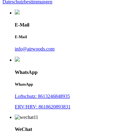
Dateschutzbestimmungen
E-Mail
E-Mail
info@airwoods.com
WhatsApp
WhatsApp
Loftschutz: 8613246848935
ERV/HRV: 8618620893831
WeChat