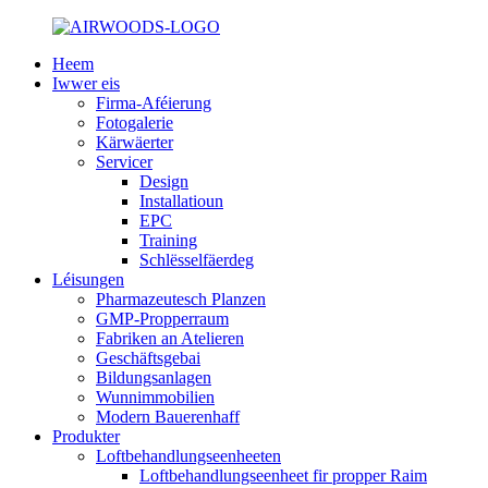
Heem
Iwwer eis
Firma-Aféierung
Fotogalerie
Kärwäerter
Servicer
Design
Installatioun
EPC
Training
Schlësselfäerdeg
Léisungen
Pharmazeutesch Planzen
GMP-Propperraum
Fabriken an Atelieren
Geschäftsgebai
Bildungsanlagen
Wunnimmobilien
Modern Bauerenhaff
Produkter
Loftbehandlungseenheeten
Loftbehandlungseenheet fir propper Raim