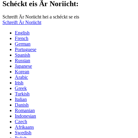
Schéckt eis Är Noriicht:
Schreift Är Noriicht hei a schéckt se eis
Schreift Är Noriicht
English
French
German
Portuguese
Spanish
Russian
Japanese
Korean
Arabic
Irish
Greek
Turkish
Italian
Danish
Romanian
Indonesian
Czech
Afrikaans
Swedish