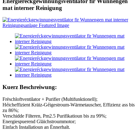
Energieréckgewinnungsventilator fir Wunnengen
mat interner Reinigung
Kuerz Beschreiwung:
Frëschloftventilator + Purifier (Multifunktionell);
Héicheffizient Kräiz-Géigestroum-Wärmetauscher, Effizienz ass bis
zu 86%;
Verschidde Filteren, Pm2.5 Purifikatioun bis zu 99%;
Energiespuerend Gläichstroummotor;
Einfach Installatioun an Ënnerhalt.