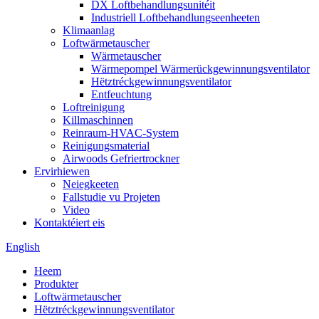
DX Loftbehandlungsunitéit
Industriell Loftbehandlungseenheeten
Klimaanlag
Loftwärmetauscher
Wärmetauscher
Wärmepompel Wärmerückgewinnungsventilator
Hëtztréckgewinnungsventilator
Entfeuchtung
Loftreinigung
Killmaschinnen
Reinraum-HVAC-System
Reinigungsmaterial
Airwoods Gefriertrockner
Ervirhiewen
Neiegkeeten
Fallstudie vu Projeten
Video
Kontaktéiert eis
English
Heem
Produkter
Loftwärmetauscher
Hëtztréckgewinnungsventilator