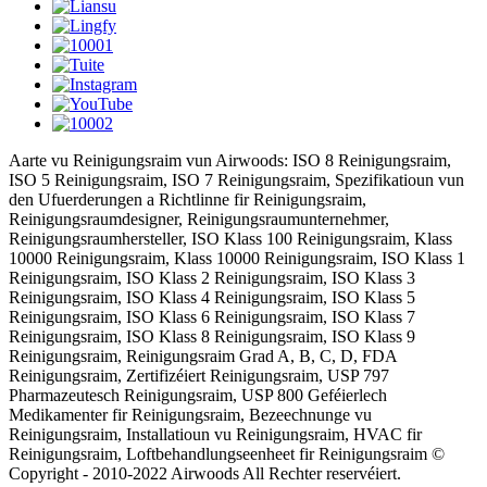
Aarte vu Reinigungsraim vun Airwoods: ISO 8 Reinigungsraim,
ISO 5 Reinigungsraim, ISO 7 Reinigungsraim, Spezifikatioun vun
den Ufuerderungen a Richtlinne fir Reinigungsraim,
Reinigungsraumdesigner, Reinigungsraumunternehmer,
Reinigungsraumhersteller, ISO Klass 100 Reinigungsraim, Klass
10000 Reinigungsraim, Klass 10000 Reinigungsraim, ISO Klass 1
Reinigungsraim, ISO Klass 2 Reinigungsraim, ISO Klass 3
Reinigungsraim, ISO Klass 4 Reinigungsraim, ISO Klass 5
Reinigungsraim, ISO Klass 6 Reinigungsraim, ISO Klass 7
Reinigungsraim, ISO Klass 8 Reinigungsraim, ISO Klass 9
Reinigungsraim, Reinigungsraim Grad A, B, C, D, FDA
Reinigungsraim, Zertifizéiert Reinigungsraim, USP 797
Pharmazeutesch Reinigungsraim, USP 800 Geféierlech
Medikamenter fir Reinigungsraim, Bezeechnunge vu
Reinigungsraim, Installatioun vu Reinigungsraim, HVAC fir
Reinigungsraim, Loftbehandlungseenheet fir Reinigungsraim ©
Copyright - 2010-2022 Airwoods All Rechter reservéiert.