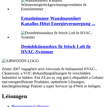
Eenzelzëmmer Wandmontéiert
Kanallos Hëtzt Energieversuergung ...
Desinfektiounsbox fir frësch Loft fir
HVAC-Systemer
Zënter 2007 engagéiert sech Airwoods fir ëmfaassend HVAC-,
Cleanroom- a VOC-Behandlungsléisungen fir verschidden
Industrien ze bidden. Eist Zil ass et, eng gutt Loftqualitéit a Gebaier
mat energieeffiziente Produkter, optiméierte Léisungen,
käschtegënschtege Präisser a super Servicer op d'Welt ze bréngen.
Léisungen
Pharmazeutesch Planzen