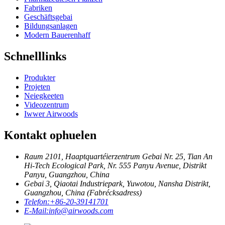
Fabriken
Geschäftsgebai
Bildungsanlagen
Modern Bauerenhaff
Schnelllinks
Produkter
Projeten
Neiegkeeten
Videozentrum
Iwwer Airwoods
Kontakt ophuelen
Raum 2101, Haaptquartéierzentrum Gebai Nr. 25, Tian An
Hi-Tech Ecological Park, Nr. 555 Panyu Avenue, Distrikt
Panyu, Guangzhou, China
Gebai 3, Qiaotai Industriepark, Yuwotou, Nansha Distrikt,
Guangzhou, China (Fabrécksadress)
Telefon:
+86-20-39141701
E-Mail:
info@airwoods.com