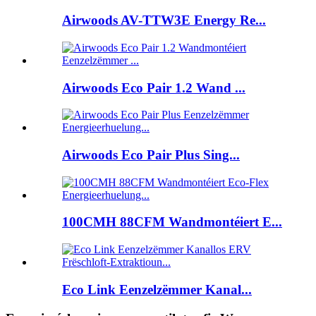
Airwoods AV-TTW3E Energy Re...
Airwoods Eco Pair 1.2 Wand ...
Airwoods Eco Pair Plus Sing...
100CMH 88CFM Wandmontéiert E...
Eco Link Eenzelzëmmer Kanal...