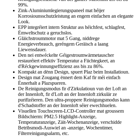
99%.
Zink-Aluminiumlegierungspaneel mat héijer
Korrosiounsschutzleistung an engem einfachen an elegante
Look.
EPP integréiert intern Struktur ass héichfest, schlagfest,
Ëmweltschutz a geruchslos.
Gläichstroummotor mat 5 Gang, niddrege
Energieverbrauch, geréngem Geräisch a laang
Liewensdauer.
Den nei entwéckelte Géigestroumwärmetauscher
restauréiert effektiv Temperatur a Fiichtegkeet, an
d'Réckgewinnungseffizienz ass bis zu 86%.
Kompakt an dënn Design, spuert Plaz beim Installatioun.
Design mat Zougang ënnert dem Kaf fir méi einfach
Ënnerhalt a Plazspueren.
De Reinigungsmodus fir d'Zirkulatioun vun der Loft an
der Innenloft, fir d'Loft an der Innenloft zirkulär ze
purifizéieren. Den ultra-proppere Reinigungsmodus kann
d'Schadstoffer an der Innenloft séier ewechhuelen.
Visuellen Touchscreen-LCD-Controller mat groussem
Bildschierm: PM2.5 Highlight-Anzeige,
Temperaturanzeige, Zäit-Wochenanzeige, verschidde
Betribsmodi-Auswiel an -anzeige, Wochentimer,
Filterreinigungsalarm, etc.