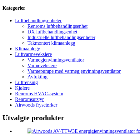
Kategorier
Luftbehandlingsenheter
Renroms luftbehandlingsenhet
DX luftbehandlingsenhet
Industrielle luftbehandlingsenheter
Takmontert klimaanlegg
Klimaanlegg
Luftvarmevekslere
Varmegjenvinningsventilator
Varmevekslere
Varmepumpe med varmegjenvinningsventilator
Avfukting
Luftrensing
Kjølere
Renroms HVAC-system
Renromsutstyr
Airwoods frysetørker
Utvalgte produkter