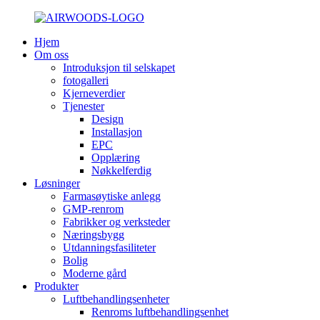
Hjem
Om oss
Introduksjon til selskapet
fotogalleri
Kjerneverdier
Tjenester
Design
Installasjon
EPC
Opplæring
Nøkkelferdig
Løsninger
Farmasøytiske anlegg
GMP-renrom
Fabrikker og verksteder
Næringsbygg
Utdanningsfasiliteter
Bolig
Moderne gård
Produkter
Luftbehandlingsenheter
Renroms luftbehandlingsenhet