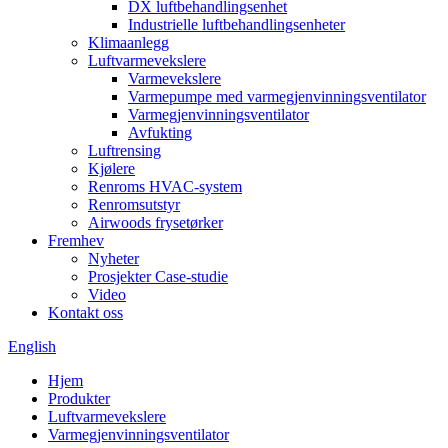
DX luftbehandlingsenhet
Industrielle luftbehandlingsenheter
Klimaanlegg
Luftvarmevekslere
Varmevekslere
Varmepumpe med varmegjenvinningsventilator
Varmegjenvinningsventilator
Avfukting
Luftrensing
Kjølere
Renroms HVAC-system
Renromsutstyr
Airwoods frysetørker
Fremhev
Nyheter
Prosjekter Case-studie
Video
Kontakt oss
English
Hjem
Produkter
Luftvarmevekslere
Varmegjenvinningsventilator