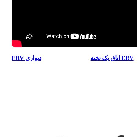
اتاق یک تخته ERV
ERV دیواری