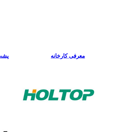
معرفی کارخانه
ERV پ