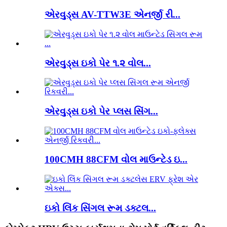
એરવુડ્સ AV-TTW3E એનર્જી રી...
એરવુડ્સ ઇકો પેર ૧.૨ વોલ...
એરવુડ્સ ઇકો પેર પ્લસ સિંગ...
100CMH 88CFM વોલ માઉન્ટેડ ઇ...
ઇકો લિંક સિંગલ રૂમ ડક્ટલ...