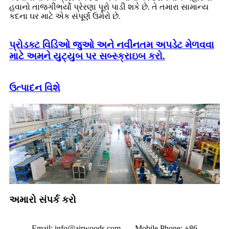
હવાનો તાજગીભર્યો પ્રેરણા પૂરો પાડી શકે છે. તે તમારા સામાન્ય
કદના ઘર માટે એક સંપૂર્ણ ઉમેરો છે.
પ્રોડક્ટ વિડિઓ જુઓ અને નવીનતમ અપડેટ મેળવવા
માટે અમને યુટ્યુબ પર સબ્સ્ક્રાઇબ કરો.
ઉત્પાદન વિશે
અમારો સંપર્ક કરો
Email: info@airwoods.com Mobile Phone: +86