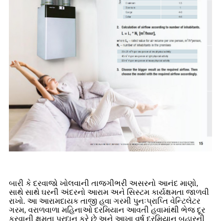
બારી કે દરવાજો ખોલવાની તાજગીભરી અસરનો આનંદ માણો,
સાથે સાથે ઘરની અંદરનો આરામ અને સિસ્ટમ કાર્યક્ષમતા જાળવી
રાખો. આ આરામદાયક તાજી હવા ગરમી પુનઃપ્રાપ્તિ વેન્ટિલેટર
ગરમ, વરાળવાળા મહિનાઓ દરમિયાન આવતી હવામાંથી ભેજ દૂર
કરવાની ક્ષમતા પ્રદાન કરે છે અને આખા વર્ષ દરમિયાન બહારની