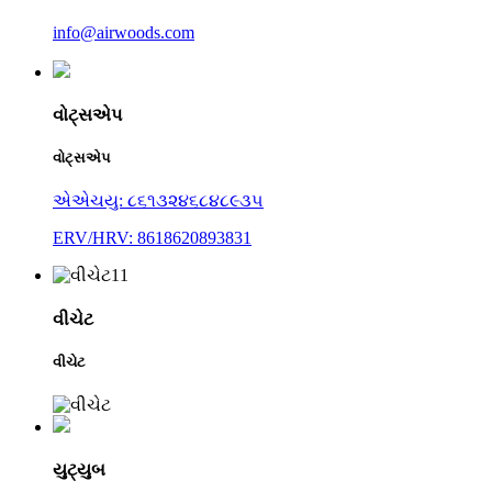
info@airwoods.com
વોટ્સએપ
વોટ્સએપ
એએચયુ: ૮૬૧૩૨૪૬૮૪૮૯૩૫
ERV/HRV: 8618620893831
વીચેટ
વીચેટ
યુટ્યુબ