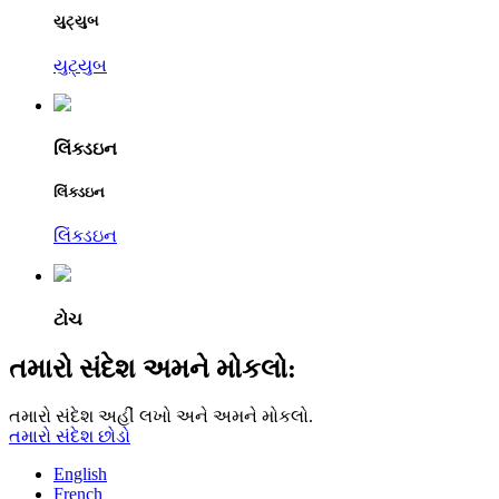
યુટ્યુબ
યુટ્યુબ
લિંક્ડઇન
લિંક્ડઇન
લિંક્ડઇન
ટોચ
તમારો સંદેશ અમને મોકલો:
તમારો સંદેશ અહીં લખો અને અમને મોકલો.
તમારો સંદેશ છોડો
English
French