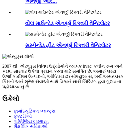
એનર્જી આર...
વોલ માઉન્ટેડ એનર્જી રિકવરી વેન્ટિલેટર
સસ્પેન્ડેડ હીટ એનર્જી રિકવરી વેન્ટિલેટર
2007 થી, એરવુડ્સ વિવિધ ઉદ્યોગોને વ્યાપક hvac, ક્લીન રૂમ અને
VOC સારવાર ઉકેલો પ્રદાન કરવા માટે સમર્પિત છે. અમારું લક્ષ્ય
ઉર્જા કાર્યક્ષમ ઉત્પાદનો, ઑપ્ટિમાઇઝ સોલ્યુશન્સ, ખર્ચ-અસરકારક
કિંમતો અને શ્રેષ્ઠ સેવાઓ સાથે વિશ્વને સારી બિલ્ડિંગ હવા ગુણવત્તા
પહોંચાડવાનું છે.
ઉકેલો
ફાર્માસ્યુટિકલ પ્લાન્ટ્સ
ફેક્ટરીઓ
વાણિજ્યિક ઇમારત
શૈક્ષણિક સુવિધાઓ