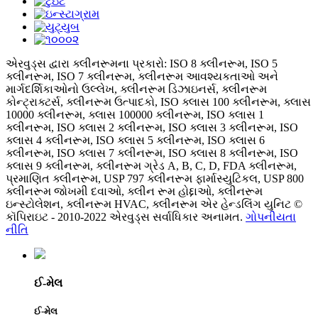
એરવુડ્સ દ્વારા ક્લીનરૂમના પ્રકારો: ISO 8 ક્લીનરૂમ, ISO 5
ક્લીનરૂમ, ISO 7 ક્લીનરૂમ, ક્લીનરૂમ આવશ્યકતાઓ અને
માર્ગદર્શિકાઓનો ઉલ્લેખ, ક્લીનરૂમ ડિઝાઇનર્સ, ક્લીનરૂમ
કોન્ટ્રાક્ટર્સ, ક્લીનરૂમ ઉત્પાદકો, ISO ક્લાસ 100 ક્લીનરૂમ, ક્લાસ
10000 ક્લીનરૂમ, ક્લાસ 100000 ક્લીનરૂમ, ISO ક્લાસ 1
ક્લીનરૂમ, ISO ક્લાસ 2 ક્લીનરૂમ, ISO ક્લાસ 3 ક્લીનરૂમ, ISO
ક્લાસ 4 ક્લીનરૂમ, ISO ક્લાસ 5 ક્લીનરૂમ, ISO ક્લાસ 6
ક્લીનરૂમ, ISO ક્લાસ 7 ક્લીનરૂમ, ISO ક્લાસ 8 ક્લીનરૂમ, ISO
ક્લાસ 9 ક્લીનરૂમ, ક્લીનરૂમ ગ્રેડ A, B, C, D, FDA ક્લીનરૂમ,
પ્રમાણિત ક્લીનરૂમ, USP 797 ક્લીનરૂમ ફાર્માસ્યુટિકલ, USP 800
ક્લીનરૂમ જોખમી દવાઓ, ક્લીન રૂમ હોદ્દાઓ, ક્લીનરૂમ
ઇન્સ્ટોલેશન, ક્લીનરૂમ HVAC, ક્લીનરૂમ એર હેન્ડલિંગ યુનિટ ©
કૉપિરાઇટ - 2010-2022 એરવુડ્સ સર્વાધિકાર અનામત.
ગોપનીયતા
નીતિ
ઈ-મેલ
ઈ-મેલ