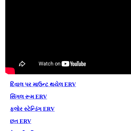
દિવાલ પર માઉન્ટ થયેલ ERV
સિંગલ રૂમ ERV
ફ્લોર સ્ટેન્ડિંગ ERV
છત ERV