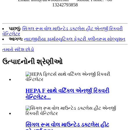
13242793858‬
પાછલું:
સિંગલ રૂમ વોલ માઉન્ટેડ ડક્ટલેસ હીટ એનર્જી રિકવરી
વેન્ટિલેટર
આગળ:
નાઇજીરીયા ફાર્માસ્યુટિકલ ફેક્ટરી ક્લીનરૂમ સોલ્યુશન
તમારો સંદેશ છોડો
ઉત્પાદનોની શ્રેણીઓ
HEPA F સાથે વર્ટિકલ એનર્જી રિકવરી
વેન્ટિલેટર...
સિંગલ રૂમ વોલ માઉન્ટેડ ડક્ટલેસ હીટ