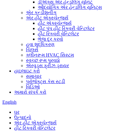
ડીએક્સ એર હેન્ડલિંગ યુનિટ
ઔદ્યોગિક એર હેન્ડલિંગ યુનિટ્સ
એર કન્ડીશનીંગ
એર હીટ એક્સ્ચેન્જર્સ
હીટ એક્સ્ચેન્જર્સ
હીટ પંપ હીટ રિકવરી વેન્ટિલેટર
હીટ રિકવરી વેન્ટિલેટર
ભેજ દૂર કરવો
હવા શુદ્ધિકરણ
ચિલર્સ
ક્લીનરૂમ HVAC સિસ્ટમ
સ્વચ્છ રૂમ પુરવઠો
એરવુડ્સ ફ્રીઝ ડ્રાયર
હાઇલાઇટ કરો
સમાચાર
પ્રોજેક્ટ્સ કેસ સ્ટડી
વિડિઓ
અમારો સંપર્ક કરો
English
ઘર
ઉત્પાદનો
એર હીટ એક્સ્ચેન્જર્સ
હીટ રિકવરી વેન્ટિલેટર