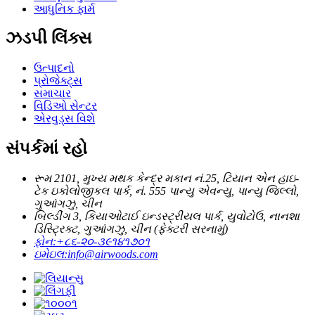
આધુનિક ફાર્મ
ઝડપી લિંક્સ
ઉત્પાદનો
પ્રોજેક્ટ્સ
સમાચાર
વિડિઓ સેન્ટર
એરવુડ્સ વિશે
સંપર્કમાં રહો
રૂમ 2101, મુખ્ય મથક કેન્દ્ર મકાન નં.25, ટિયાન એન હાઇ-
ટેક ઇકોલોજીકલ પાર્ક, નં. 555 પાન્યુ એવન્યુ, પાન્યુ જિલ્લો,
ગુઆંગઝુ, ચીન
બિલ્ડીંગ 3, કિયાઓટાઈ ઇન્ડસ્ટ્રીયલ પાર્ક, યુવોટોઉ, નાનશા
ડિસ્ટ્રિક્ટ, ગુઆંગઝુ, ચીન (ફેક્ટરી સરનામું)
ફોન:
+૮૬-૨૦-૩૯૧૪૧૭૦૧
ઇમેઇલ:
info@airwoods.com