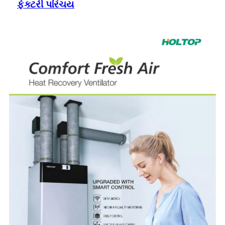
ફેક્ટરી પરિચય