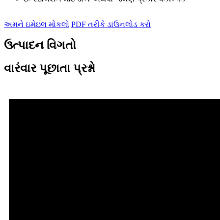
અમને ઇમેઇલ મોકલો
PDF તરીકે ડાઉનલોડ કરો
ઉત્પાદન વિગતો
વારંવાર પૂછાતા પ્રશ્નો