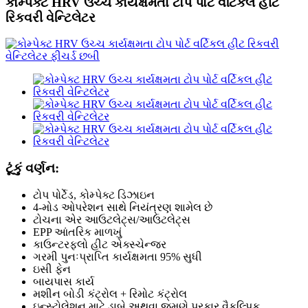
કોમ્પેક્ટ HRV ઉચ્ચ કાર્યક્ષમતા ટોપ પોર્ટ વર્ટિકલ હીટ
રિકવરી વેન્ટિલેટર
ટૂંકું વર્ણન:
ટોપ પોર્ટેડ, કોમ્પેક્ટ ડિઝાઇન
4-મોડ ઓપરેશન સાથે નિયંત્રણ શામેલ છે
ટોચના એર આઉટલેટ્સ/આઉટલેટ્સ
EPP આંતરિક માળખું
કાઉન્ટરફ્લો હીટ એક્સ્ચેન્જર
ગરમી પુનઃપ્રાપ્તિ કાર્યક્ષમતા 95% સુધી
ઇસી ફેન
બાયપાસ કાર્ય
મશીન બોડી કંટ્રોલ + રિમોટ કંટ્રોલ
ઇન્સ્ટોલેશન માટે ડાબે અથવા જમણે પ્રકાર વૈકલ્પિક