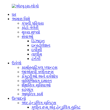
ઘર
અમારા વિશે
કંપની પરિચય
ફોટો ગેલેરી
મુખ્ય મૂલ્યો
સેવાઓ
ડિઝાઇન
ઇન્સ્ટોલેશન
ઇપીસી
તાલીમ
ટર્નકી
ઉકેલો
ફાર્માસ્યુટિકલ પ્લાન્ટ્સ
જીએમપી ક્લીનરૂમ
ફેક્ટરીઓ અને વર્કશોપ
વાણિજ્યિક ઇમારત
શૈક્ષણિક સુવિધાઓ
રહેણાંક
આધુનિક ફાર્મ
ઉત્પાદનો
એર હેન્ડલિંગ યુનિટ્સ
ક્લીન રૂમ એર હેન્ડલિંગ યુનિટ