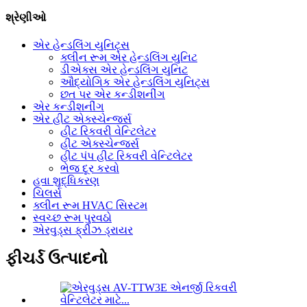
શ્રેણીઓ
એર હેન્ડલિંગ યુનિટ્સ
ક્લીન રૂમ એર હેન્ડલિંગ યુનિટ
ડીએક્સ એર હેન્ડલિંગ યુનિટ
ઔદ્યોગિક એર હેન્ડલિંગ યુનિટ્સ
છત પર એર કન્ડીશનીંગ
એર કન્ડીશનીંગ
એર હીટ એક્સ્ચેન્જર્સ
હીટ રિકવરી વેન્ટિલેટર
હીટ એક્સ્ચેન્જર્સ
હીટ પંપ હીટ રિકવરી વેન્ટિલેટર
ભેજ દૂર કરવો
હવા શુદ્ધિકરણ
ચિલર્સ
ક્લીન રૂમ HVAC સિસ્ટમ
સ્વચ્છ રૂમ પુરવઠો
એરવુડ્સ ફ્રીઝ ડ્રાયર
ફીચર્ડ ઉત્પાદનો