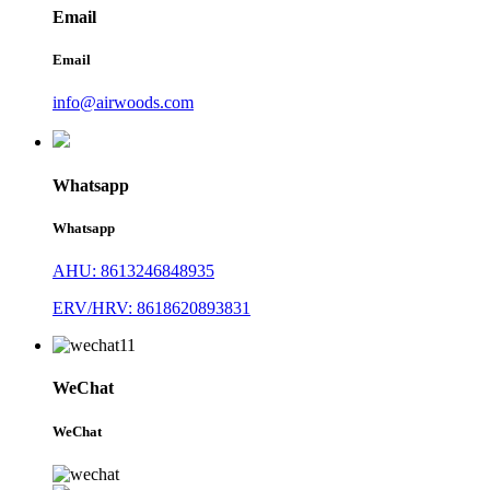
Email
Email
info@airwoods.com
Whatsapp
Whatsapp
AHU: 8613246848935
ERV/HRV: 8618620893831
WeChat
WeChat