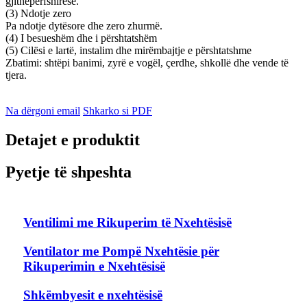
gjithëpërfshirëse.
(3) Ndotje zero
Pa ndotje dytësore dhe zero zhurmë.
(4) I besueshëm dhe i përshtatshëm
(5) Cilësi e lartë, instalim dhe mirëmbajtje e përshtatshme
Zbatimi: shtëpi banimi, zyrë e vogël, çerdhe, shkollë dhe vende të
tjera.
Na dërgoni email
Shkarko si PDF
Detajet e produktit
Pyetje të shpeshta
Ventilimi me Rikuperim të Nxehtësisë
Ventilator me Pompë Nxehtësie për
Rikuperimin e Nxehtësisë
Shkëmbyesit e nxehtësisë