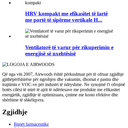
HRV kompakt me efikasitet të lartë
me portë të sipërme vertikale H...
Ventilatorë të varur për rikuperimin e
energjisë së nxehtësisë
Që nga viti 2007, Airwoods është përkushtuar për të ofruar zgjidhje
gjithëpërfshirëse për ngrohjen dhe vakumin, dhomat e pastra dhe
trajtimin e VOC-ve për industri të ndryshme. Ne synojmë t'i ofrojmë
botës cilësi të mirë të ajrit të ndërtesave me produkte me efikasitet
energjetik, zgjidhje të optimizuara, çmime me kosto efektive dhe
shërbime të shkëlqyera.
Zgjidhje
Bimët farmaceutike