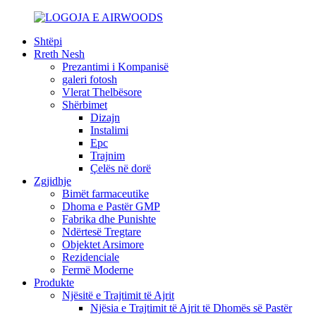
Shtëpi
Rreth Nesh
Prezantimi i Kompanisë
galeri fotosh
Vlerat Thelbësore
Shërbimet
Dizajn
Instalimi
Epc
Trajnim
Çelës në dorë
Zgjidhje
Bimët farmaceutike
Dhoma e Pastër GMP
Fabrika dhe Punishte
Ndërtesë Tregtare
Objektet Arsimore
Rezidenciale
Fermë Moderne
Produkte
Njësitë e Trajtimit të Ajrit
Njësia e Trajtimit të Ajrit të Dhomës së Pastër