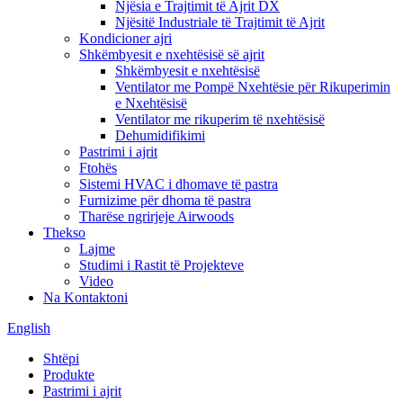
Njësia e Trajtimit të Ajrit DX
Njësitë Industriale të Trajtimit të Ajrit
Kondicioner ajri
Shkëmbyesit e nxehtësisë së ajrit
Shkëmbyesit e nxehtësisë
Ventilator me Pompë Nxehtësie për Rikuperimin
e Nxehtësisë
Ventilator me rikuperim të nxehtësisë
Dehumidifikimi
Pastrimi i ajrit
Ftohës
Sistemi HVAC i dhomave të pastra
Furnizime për dhoma të pastra
Tharëse ngrirjeje Airwoods
Thekso
Lajme
Studimi i Rastit të Projekteve
Video
Na Kontaktoni
English
Shtëpi
Produkte
Pastrimi i ajrit