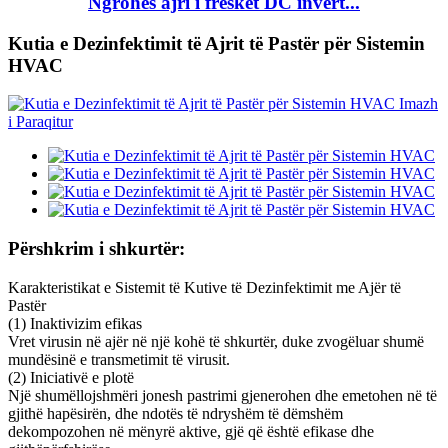
Ngrohës ajri i freskët DC invert...
Kutia e Dezinfektimit të Ajrit të Pastër për Sistemin
HVAC
Përshkrim i shkurtër:
Karakteristikat e Sistemit të Kutive të Dezinfektimit me Ajër të
Pastër
(1) Inaktivizim efikas
Vret virusin në ajër në një kohë të shkurtër, duke zvogëluar shumë
mundësinë e transmetimit të virusit.
(2) Iniciativë e plotë
Një shumëllojshmëri jonesh pastrimi gjenerohen dhe emetohen në të
gjithë hapësirën, dhe ndotës të ndryshëm të dëmshëm
dekompozohen në mënyrë aktive, gjë që është efikase dhe