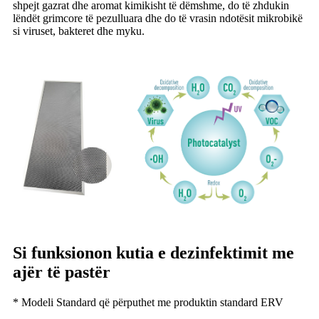
shpejt gazrat dhe aromat kimikisht të dëmshme, do të zhdukin
lëndët grimcore të pezulluara dhe do të vrasin ndotësit mikrobikë
si viruset, bakteret dhe myku.
Si funksionon kutia e dezinfektimit me
ajër të pastër
* Modeli Standard që përputhet me produktin standard ERV