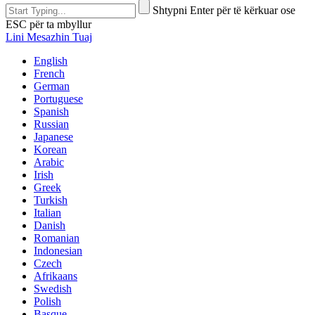
Shtypni Enter për të kërkuar ose
ESC për ta mbyllur
Lini Mesazhin Tuaj
English
French
German
Portuguese
Spanish
Russian
Japanese
Korean
Arabic
Irish
Greek
Turkish
Italian
Danish
Romanian
Indonesian
Czech
Afrikaans
Swedish
Polish
Basque