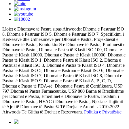
Llojet e Dhomave të Pastra sipas Airwoods: Dhoma e Pastruar ISO
8, Dhoma e Pastruar ISO 5, Dhoma e Pastruar ISO 7, Specifikimi i
Kërkesave dhe Udhëzimeve për Dhomat e Pastra, Projektuesit e
Dhomave të Pastra, Kontraktorët e Dhomave të Pastra, Prodhuesit e
Dhomave të Pastra, Dhomat e Pastra të Klasit ISO 100, Dhomat e
Pastra të Klasit 10000, Dhomat e Pastra të Klasit 100000, Dhomat e
Pastra të Klasit ISO 1, Dhomat e Pastra të Klasit ISO 2, Dhoma e
Pastruar e Klasit ISO 3, Dhomat e Pastra të Klasit ISO 4, Dhomat e
Pastra të Klasit ISO 5, Dhoma e Pastruar e Klasit ISO 6, Dhomat e
Pastra të Klasit ISO 7, Dhomat e Pastra të Klasit ISO 8, Dhomat e
Pastra të Klasit ISO 9, Dhomat e Pastra të Klasit A, B, C, D,
Dhomat e Pastra të FDA-së, Dhomat e Pastra të Çertifikuara, USP
797 Dhoma të Pastra Farmaceutike, USP 800 Barna të Rrezikshme
për Dhomat e Pastra, Emërtimet e Dhomave të Pastra, Instalimi i
Dhomave të Pastra, HVAC i Dhomave të Pastra, Njësia e Trajtimit
të Ajrit të Dhomave të Pastra © Të Drejtat e Autorit - 2010-2022
Airwoods Të Gjitha të Drejtat e Rezervuara.
Politika e Privatësisë