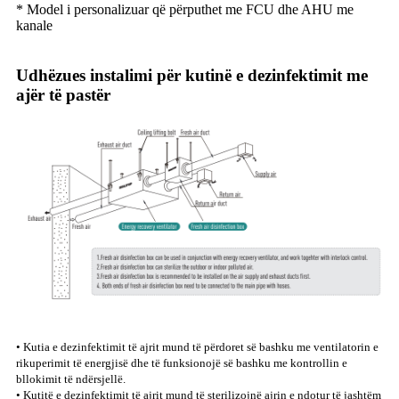
* Model i personalizuar që përputhet me FCU dhe AHU me
kanale
Udhëzues instalimi për kutinë e dezinfektimit me
ajër të pastër
• Kutia e dezinfektimit të ajrit mund të përdoret së bashku me ventilatorin e
rikuperimit të energjisë dhe të funksionojë së bashku me kontrollin e
bllokimit të ndërsjellë.
• Kutitë e dezinfektimit të ajrit mund të sterilizojnë ajrin e ndotur të jashtëm