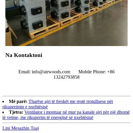
Na Kontaktoni
Email: info@airwoods.com Mobile Phone: +86
13242793858‬
Më parë:
Tharëse ajri të freskët me rrotë rrotulluese për
rikuperimin e nxehtësisë
Tjetra:
Ventilator i montuar në mur pa kanale ajri për një dhomë
të vetme, me rikuperim të energjisë së nxehtësisë
Lini Mesazhin Tuaj