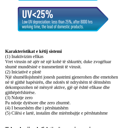
Karakteristikat e këtij sistemi
(1) Inaktivizim efikas
Vret virusin në ajër në një kohë të shkurtër, duke zvogëluar
shumë mundësinë e transmetimit të virusit.
(2) Iniciativë e plotë
Një shumëllojshmëri jonesh pastrimi gjenerohen dhe emetohen
në të gjithë hapësirën, dhe ndotës të ndryshëm të dëmshëm
dekompozohen në mënyrë aktive, gjë që është efikase dhe
gjithëpërfshirëse.
(3) Ndotje zero
Pa ndotje dytësore dhe zero zhurmë.
(4) I besueshëm dhe i përshtatshëm
(5) Cilësi e lartë, instalim dhe mirëmbajtje e përshtatshme