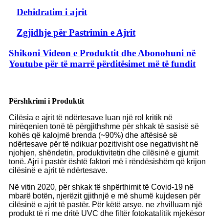
Dehidratim i ajrit
Zgjidhje për Pastrimin e Ajrit
Shikoni Videon e Produktit dhe Abonohuni në
Youtube për të marrë përditësimet më të fundit
Përshkrimi i Produktit
Cilësia e ajrit të ndërtesave luan një rol kritik në
mirëqenien tonë të përgjithshme për shkak të sasisë së
kohës që kalojmë brenda (~90%) dhe aftësisë së
ndërtesave për të ndikuar pozitivisht ose negativisht në
njohjen, shëndetin, produktivitetin dhe cilësinë e gjumit
tonë. Ajri i pastër është faktori më i rëndësishëm që krijon
cilësinë e ajrit të ndërtesave.
Në vitin 2020, për shkak të shpërthimit të Covid-19 në
mbarë botën, njerëzit gjithnjë e më shumë kujdesen për
cilësinë e ajrit të pastër. Për këtë arsye, ne zhvilluam një
produkt të ri me dritë UVC dhe filtër fotokatalitik mjekësor