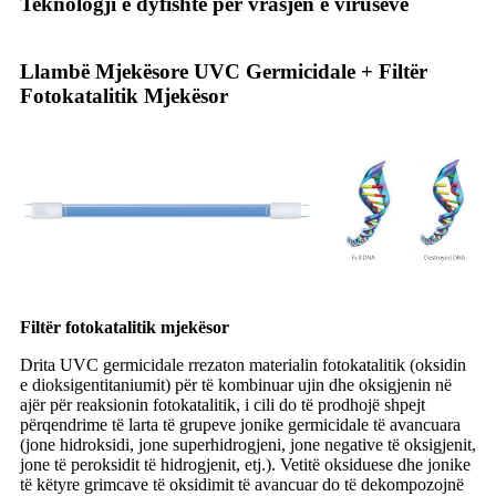
Teknologji e dyfishtë për vrasjen e viruseve
Llambë Mjekësore UVC Germicidale + Filtër
Fotokatalitik Mjekësor
Filtër fotokatalitik mjekësor
Drita UVC germicidale rrezaton materialin fotokatalitik (oksidin
e dioksigentitaniumit) për të kombinuar ujin dhe oksigjenin në
ajër për reaksionin fotokatalitik, i cili do të prodhojë shpejt
përqendrime të larta të grupeve jonike germicidale të avancuara
(jone hidroksidi, jone superhidrogjeni, jone negative të oksigjenit,
jone të peroksidit të hidrogjenit, etj.). Vetitë oksiduese dhe jonike
të këtyre grimcave të oksidimit të avancuar do të dekompozojnë