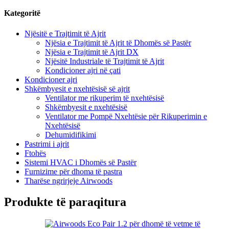
Kategoritë
Njësitë e Trajtimit të Ajrit
Njësia e Trajtimit të Ajrit të Dhomës së Pastër
Njësia e Trajtimit të Ajrit DX
Njësitë Industriale të Trajtimit të Ajrit
Kondicioner ajri në çati
Kondicioner ajri
Shkëmbyesit e nxehtësisë së ajrit
Ventilator me rikuperim të nxehtësisë
Shkëmbyesit e nxehtësisë
Ventilator me Pompë Nxehtësie për Rikuperimin e
Nxehtësisë
Dehumidifikimi
Pastrimi i ajrit
Ftohës
Sistemi HVAC i Dhomës së Pastër
Furnizime për dhoma të pastra
Tharëse ngrirjeje Airwoods
Produkte të paraqitura