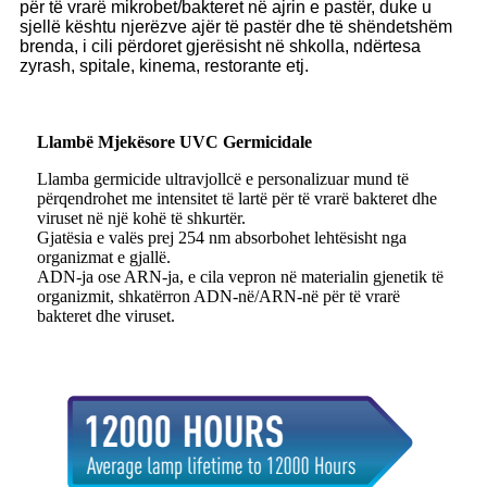
për të vrarë mikrobet/bakteret në ajrin e pastër, duke u
sjellë kështu njerëzve ajër të pastër dhe të shëndetshëm
brenda, i cili përdoret gjerësisht në shkolla, ndërtesa
zyrash, spitale, kinema, restorante etj.
Llambë Mjekësore UVC Germicidale
Llamba germicide ultravjollcë e personalizuar mund të
përqendrohet me intensitet të lartë për të vrarë bakteret dhe
viruset në një kohë të shkurtër.
Gjatësia e valës prej 254 nm absorbohet lehtësisht nga
organizmat e gjallë.
ADN-ja ose ARN-ja, e cila vepron në materialin gjenetik të
organizmit, shkatërron ADN-në/ARN-në për të vrarë
bakteret dhe viruset.