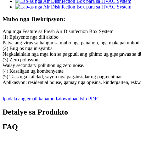
Mubo nga Deskripsyon:
Ang mga Feature sa Fresh Air Disinfection Box System
(1) Episyente nga dili aktibo
Patya ang virus sa hangin sa mubo nga panahon, nga makapakunhod pa
(2) Bug-os nga inisyatiba
Nagkalainlain nga mga ion sa pagputli ang gihimo ug gipagawas sa 
(3) Zero polusyon
Walay secondary pollution ug zero noise.
(4) Kasaligan ug kombenyente
(5) Taas nga kalidad, sayon ​​​​nga pag-instalar ug pagmentinar
Aplikasyon: residential house, gamay nga opisina, kindergarten, esk
Ipadala ang email kanamo
I-download isip PDF
Detalye sa Produkto
FAQ