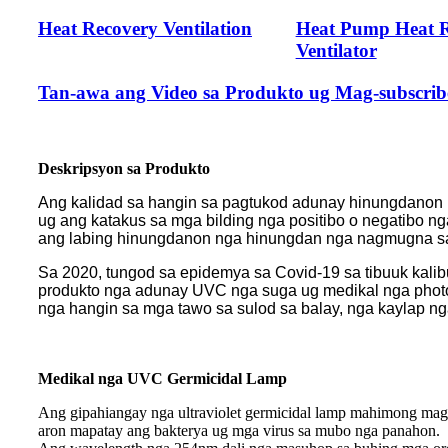
Heat Recovery Ventilation
Heat Pump Heat R
Ventilator
Tan-awa ang Video sa Produkto ug Mag-subscri
Deskripsyon sa Produkto
Ang kalidad sa hangin sa pagtukod adunay hinungdanon n
ug ang katakus sa mga bilding nga positibo o negatibo 
ang labing hinungdanon nga hinungdan nga nagmugna sa 
Sa 2020, tungod sa epidemya sa Covid-19 sa tibuuk kali
produkto nga adunay UVC nga suga ug medikal nga photoc
nga hangin sa mga tawo sa sulod sa balay, nga kaylap nga 
Medikal nga UVC Germicidal Lamp
Ang gipahiangay nga ultraviolet germicidal lamp mahimong magko
aron mapatay ang bakterya ug mga virus sa mubo nga panahon.