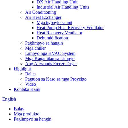
DX Air Handling Unit
Industrial Air Handling Units
Air Conditioning
Air Heat Exchanger
Mga tigbaylo sa init
Heat Pump Heat Recovery Ventilator
Heat Recovery Ventilator
Dehumidification
Paglimpyo sa hangin
Mga chiller
Limpyo nga HVAC System
Mga Kagamitan sa Limpyo
Ang Airwoods Freeze Dryer
Highlight
Balita
Pagtuon sa Kaso sa mga Proyekto
Video
Kontaka Kami
English
Balay
Mga produkto
Paglimpyo sa hangin