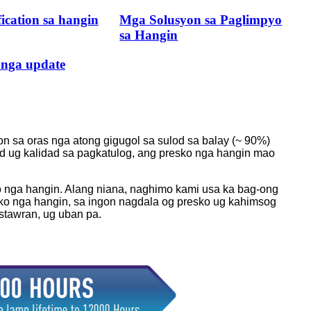
ication sa hangin
Mga Solusyon sa Paglimpyo
sa Hangin
 nga update
 sa oras nga atong gigugol sa sulod sa balay (~ 90%)
ad ug kalidad sa pagkatulog, ang presko nga hangin mao
o nga hangin. Alang niana, naghimo kami usa ka bag-ong
sko nga hangin, sa ingon nagdala og presko ug kahimsog
estawran, ug uban pa.