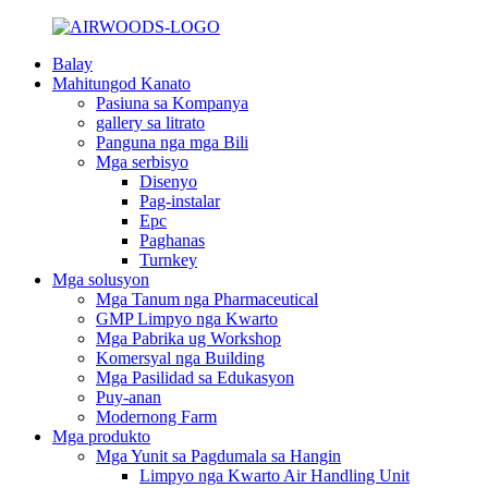
Balay
Mahitungod Kanato
Pasiuna sa Kompanya
gallery sa litrato
Panguna nga mga Bili
Mga serbisyo
Disenyo
Pag-instalar
Epc
Paghanas
Turnkey
Mga solusyon
Mga Tanum nga Pharmaceutical
GMP Limpyo nga Kwarto
Mga Pabrika ug Workshop
Komersyal nga Building
Mga Pasilidad sa Edukasyon
Puy-anan
Modernong Farm
Mga produkto
Mga Yunit sa Pagdumala sa Hangin
Limpyo nga Kwarto Air Handling Unit