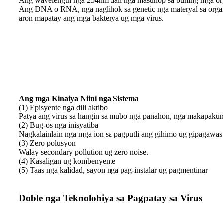
Ang wavelength nga 254nm dali nga masuhop sa buhing mga or
Ang DNA o RNA, nga naglihok sa genetic nga materyal sa or
aron mapatay ang mga bakterya ug mga virus.
Ang mga Kinaiya Niini nga Sistema
(1) Episyente nga dili aktibo
Patya ang virus sa hangin sa mubo nga panahon, nga makapakunh
(2) Bug-os nga inisyatiba
Nagkalainlain nga mga ion sa pagputli ang gihimo ug gipagawas
(3) Zero polusyon
Walay secondary pollution ug zero noise.
(4) Kasaligan ug kombenyente
(5) Taas nga kalidad, sayon ​​​​nga pag-instalar ug pagmentinar
Doble nga Teknolohiya sa Pagpatay sa Virus