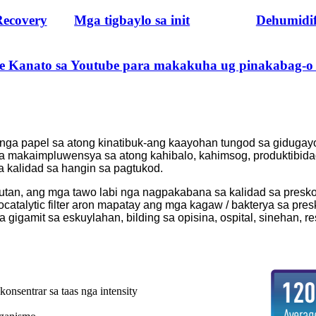
ecovery
Mga tigbaylo sa init
Dehumidif
be Kanato sa Youtube para makakuha ug pinakabag-o
ga papel sa atong kinatibuk-ang kaayohan tungod sa gidugayon
nga makaimpluwensya sa atong kahibalo, kahimsog, produktibid
kalidad sa hangin sa pagtukod.
butan, ang mga tawo labi nga nagpakabana sa kalidad sa presk
atalytic filter aron mapatay ang mga kagaw / bakterya sa pre
gigamit sa eskuylahan, bilding sa opisina, ospital, sinehan, r
nsentrar sa taas nga intensity