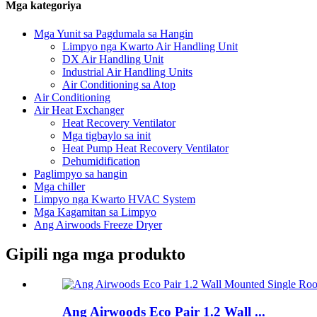
Mga kategoriya
Mga Yunit sa Pagdumala sa Hangin
Limpyo nga Kwarto Air Handling Unit
DX Air Handling Unit
Industrial Air Handling Units
Air Conditioning sa Atop
Air Conditioning
Air Heat Exchanger
Heat Recovery Ventilator
Mga tigbaylo sa init
Heat Pump Heat Recovery Ventilator
Dehumidification
Paglimpyo sa hangin
Mga chiller
Limpyo nga Kwarto HVAC System
Mga Kagamitan sa Limpyo
Ang Airwoods Freeze Dryer
Gipili nga mga produkto
Ang Airwoods Eco Pair 1.2 Wall ...