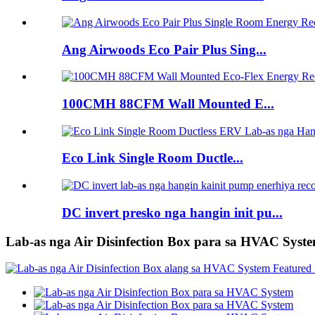
Ang Airwoods Eco Pair Plus Sing...
100CMH 88CFM Wall Mounted E...
Eco Link Single Room Ductle...
DC invert presko nga hangin init pu...
Lab-as nga Air Disinfection Box para sa HVAC Syst