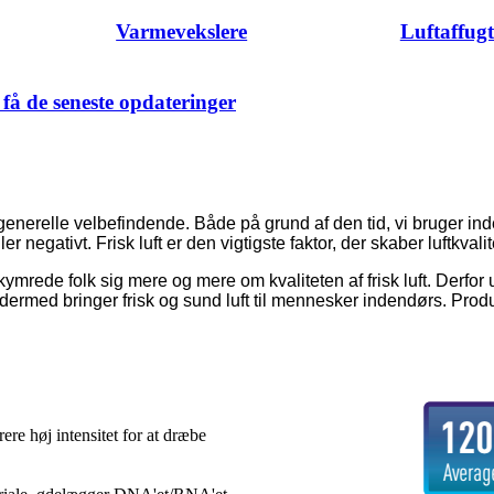
Varmevekslere
Luftaffug
få de seneste opdateringer
s generelle velbefindende. Både på grund af den tid, vi bruger i
er negativt. Frisk luft er den vigtigste faktor, der skaber luftkvali
ymrede folk sig mere og mere om kvaliteten af ​​frisk luft. Derfo
t og dermed bringer frisk og sund luft til mennesker indendørs. Pro
re høj intensitet for at dræbe