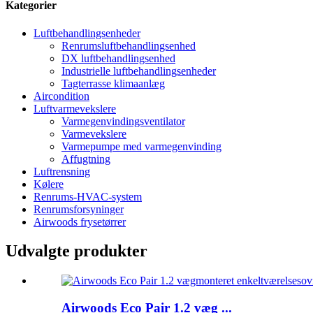
Kategorier
Luftbehandlingsenheder
Renrumsluftbehandlingsenhed
DX luftbehandlingsenhed
Industrielle luftbehandlingsenheder
Tagterrasse klimaanlæg
Aircondition
Luftvarmevekslere
Varmegenvindingsventilator
Varmevekslere
Varmepumpe med varmegenvinding
Affugtning
Luftrensning
Kølere
Renrums-HVAC-system
Renrumsforsyninger
Airwoods frysetørrer
Udvalgte produkter
Airwoods Eco Pair 1.2 væg ...