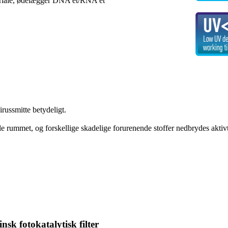
eriale, ødelægger DNA'et/RNA'et
irussmitte betydeligt.
e rummet, og forskellige skadelige forurenende stoffer nedbrydes aktivt,
k fotokatalytisk filter