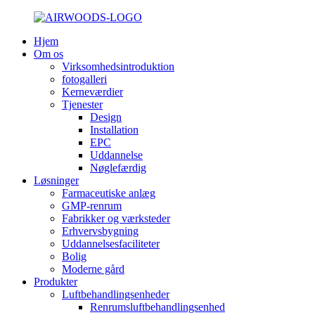
Hjem
Om os
Virksomhedsintroduktion
fotogalleri
Kerneværdier
Tjenester
Design
Installation
EPC
Uddannelse
Nøglefærdig
Løsninger
Farmaceutiske anlæg
GMP-renrum
Fabrikker og værksteder
Erhvervsbygning
Uddannelsesfaciliteter
Bolig
Moderne gård
Produkter
Luftbehandlingsenheder
Renrumsluftbehandlingsenhed