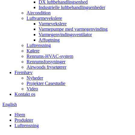
DX luftbehandlingsenhed
Industrielle luftbehandlingsenheder
Aircondition
Luftvarmevekslere
Varmevekslere
Varmepumpe med varmegenvinding
Varmegenvindingsventilator
Affugtning
Luftrensning
Kølere
Renrums-HVAC-system
Renrumsforsyninger
Airwoods frysetørrer
Fremhæv
Nyheder
Projekter Casestudie
Video
Kontakt os
English
Hjem
Produkter
Luftrensning