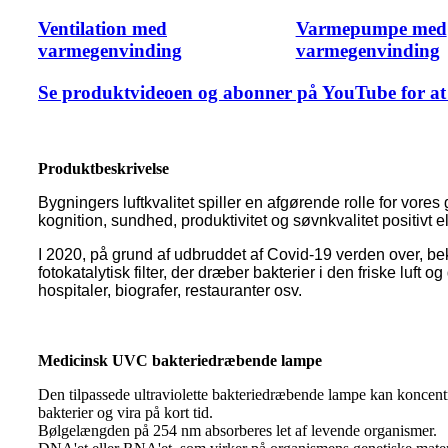
Ventilation med
Varmepumpe med
varmegenvinding
varmegenvinding
Se produktvideoen og abonner på YouTube for at 
Produktbeskrivelse
Bygningers luftkvalitet spiller en afgørende rolle for vore
kognition, sundhed, produktivitet og søvnkvalitet positivt ell
I 2020, på grund af udbruddet af Covid-19 verden over, bek
fotokatalytisk filter, der dræber bakterier i den friske luf
hospitaler, biografer, restauranter osv.
Medicinsk UVC bakteriedræbende lampe
Den tilpassede ultraviolette bakteriedræbende lampe kan koncentre
bakterier og vira på kort tid.
Bølgelængden på 254 nm absorberes let af levende organismer.