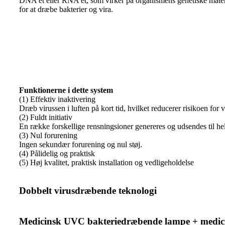
DNA'et eller RNA'et, som virker på organismens genetiske mat
for at dræbe bakterier og vira.
Funktionerne i dette system
(1) Effektiv inaktivering
Dræb virussen i luften på kort tid, hvilket reducerer risikoen for v
(2) Fuldt initiativ
En række forskellige rensningsioner genereres og udsendes til hel
(3) Nul forurening
Ingen sekundær forurening og nul støj.
(4) Pålidelig og praktisk
(5) Høj kvalitet, praktisk installation og vedligeholdelse
Dobbelt virusdræbende teknologi
Medicinsk UVC bakteriedræbende lampe + medicins