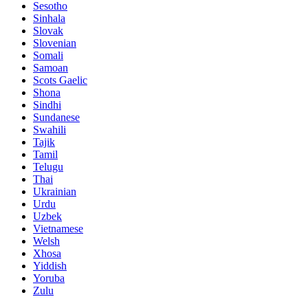
Sesotho
Sinhala
Slovak
Slovenian
Somali
Samoan
Scots Gaelic
Shona
Sindhi
Sundanese
Swahili
Tajik
Tamil
Telugu
Thai
Ukrainian
Urdu
Uzbek
Vietnamese
Welsh
Xhosa
Yiddish
Yoruba
Zulu