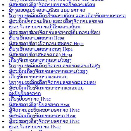
ຜູ້ສະໜອງເຄື່ອງຈັດການອາກາດປ້ຳຄວາມຮ້ອນ
ຊ່າງຄວບຄຸມປ້ຳຄວາມຮ້ອນ ແລະ ອາກາດ
ໂຮງງານຜະລິດເຄື່ອງປ້ຳຄວາມຮ້ອນ ແລະ ເຄື່ອງຈັດການອາກາດ
ຜູ້ຜະລິດປໍ້າຄວາມຮ້ອນ ແລະ ເຄື່ອງຈັດການອາກາດ
ໜ່ວຍຈັດການອາກາດກູ້ຄືນຄວາມຮ້ອນ
ຜູ້ສະໜອງໜ່ວຍຈັດການອາກາດກູ້ຄືນຄວາມຮ້ອນ
ຫ້ອງເຮັດຄວາມສະອາດ Hepa
ຜູ້ສະໜອງຫ້ອງເຮັດຄວາມສະອາດ Hepa
ຫ້ອງເຮັດຄວາມສະອາດກອງ Hepa
ຜູ້ສະໜອງຫ້ອງສະອາດກອງ Hepa
ເຄື່ອງຈັດການອາກາດຄວາມໄວສູງ
ໂຮງງານຜະລິດເຄື່ອງຈັດການອາກາດຄວາມໄວສູງ
ຜູ້ຜະລິດເຄື່ອງຈັດການອາກາດຄວາມໄວສູງ
ເຄື່ອງຈັດການອາກາດແນວນອນ
ໂຮງງານຜະລິດເຄື່ອງຈັດການອາກາດແນວນອນ
ຜູ້ຜະລິດເຄື່ອງຈັດການອາກາດແນວນອນ
ລະບົບປັບອາກາດ
ເຄື່ອງປັບອາກາດ Hvac
ຜູ້ສະໜອງເຄື່ອງປັບອາກາດ Hvac
ຜູ້ຈັດການລະບົບລະບາຍອາກາດ Hvac
ຜູ້ຜະລິດເຄື່ອງຈັດການອາກາດ Hvac
ຜູ້ສະໜອງເຄື່ອງຈັດການອາກາດ Hvac
ໜ່ວຍຈັດການອາກາດ Hvac