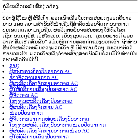
ຄູ່ມືຜະລິດຕະພັນທີ່ກ່ຽວຂ້ອງ:
ບໍ່ວ່າຜູ້ຊື້ໃໝ່ ຫຼື ຜູ້ຊື້ເກົ່າ, ພວກເຮົາເຊື່ອໃນການສະແດງອອກທີ່ຍາວ
ນານ ແລະ ຄວາມສຳພັນທີ່ໜ້າເຊື່ອຖືສຳລັບໜ່ວຍຈັດການອາກາດ
ປະເພດດູດຄວາມຊຸ່ມຊື່ນ, ຜະລິດຕະພັນຈະສະໜອງໃຫ້ທົ່ວໂລກ,
ເຊັ່ນ: ຮອນດູຣັສ, ເອສໂຕເນຍ, ເມືອງຊອດເລກ, "ຄຸນນະພາບດີ ແລະ
ລາຄາສົມເຫດສົມຜົນ" ແມ່ນຫຼັກການທຸລະກິດຂອງພວກເຮົາ. ຖ້າທ່ານ
ສົນໃຈຜະລິດຕະພັນຂອງພວກເຮົາ ຫຼື ມີຄຳຖາມໃດໆ, ກະລຸນາຕິດຕໍ່
ຫາພວກເຮົາ. ພວກເຮົາຫວັງວ່າຈະສ້າງສາຍພົວພັນຮ່ວມມືກັບທ່ານໃນ
ອະນາຄົດອັນໃກ້ນີ້.
ອາຮູ
ຜູ້ສະໜອງເຄື່ອງປັບອາກາດ AC
ຊ່າງຈັດການອາກາດ AC
ຜູ້ຜະລິດເຄື່ອງຈັດການອາກາດ AC
ຜູ້ໃຫ້ບໍລິການເຄື່ອງປັບອາກາດ AC
ຜູ້ຈັດການ AC
ໂຮງງານຜະລິດເຄື່ອງປັບອາກາດ
ຜູ້ຜະລິດເຄື່ອງຈັດການ AC
ໜ່ວຍປັບອາກາດ
ຜູ້ຈັດການອາກາດໜ່ວຍເຄື່ອງປັບອາກາດ
ໂຮງງານຜະລິດເຄື່ອງປັບອາກາດໜ່ວຍປັບອາກາດ
ຜູ້ຜະລິດເຄື່ອງຈັດການອາກາດໜ່ວຍ AC
ຜູ້ໃຫ້ບໍລິການເຄື່ອງປັບອາກາດ