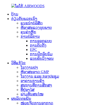
ບ້ານ
ກ່ຽວກັບພວກເຮົາ
ແນະນໍາບໍລິສັດ
ຫ້ອງສະແດງຮູບພາບ
ຄຸນຄ່າຫຼັກ
ການບໍລິການ
ການອອກແບບ
ການຕິດຕັ້ງ
EPC
ການຝຶກອົບຮົມ
ແບບຄົບວົງຈອນ
ວິທີແກ້ໄຂ
ໂຮງງານຢາ
ຫ້ອງສະອາດ GMP
ໂຮງງານ ແລະ ກອງປະຊຸມ
ອາຄານການຄ້າ
ສະຖານທີ່ການສຶກສາ
ທີ່ຢູ່ອາໄສ
ຟາມທັນສະໄໝ
ຜະລິດຕະພັນ
ໜ່ວຍຈັດການອາກາດ