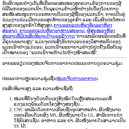
ຮັບຜິດຊອບຢ່າງເຕັມທີ່ເພື່ອຕອບສະໜອງທຸກຄວາມຕ້ອງການຂອງຜູ້
ບໍລິໂພກຂອງພວກເຮົາ; ບັນລຸຄວາມກ້າວໜ້າຢ່າງຕໍ່ເນື່ອງໂດຍການ
ສະໜັບສະໜູນການຂະຫຍາຍຕົວຂອງຜູ້ຊື້ຂອງພວກເຮົາ; ກາຍເປັນຄູ່
ຮ່ວມງານຮ່ວມມືຖາວອນສຸດທ້າຍຂອງລູກຄ້າ ແລະ ເພີ່ມຜົນປະໂຫຍດ
ສູງສຸດຂອງລູກຄ້າໃຫ້ສູງສຸດ.
ການອອກແບບຫ້ອງທົດລອງຫ້ອງ
ສະອາດ
,
ການອອກແບບຫ້ອງອາຫານສະອາດ
,
ຜູ້ສະໜອງຫ້ອງ
ສະອາດທີ່ມີປະສິດທິພາບດ້ານພະລັງງານ
"ການຜະລິດຜະລິດຕະພັນທີ່
ມີຄຸນນະພາບສູງ" ແມ່ນຈຸດປະສົງອັນຖາວອນຂອງວິສາຫະກິດຂອງ
ພວກເຮົາຢ່າງແນ່ນອນ. ພວກເຮົາພະຍາຍາມຢ່າງບໍ່ຢຸດຢັ້ງເພື່ອບັນລຸ
ເປົ້າໝາຍຂອງ "ພວກເຮົາຈະກ້າວໄປຂ້າງໜ້າສະເໝີ".
ລາຍລະອຽດຂອງໜ່ວຍຈັດການອາກາດປະເພດການດູດຄວາມຊຸ່ມ:
ປະເພດການຫຼຸດຄວາມຊຸ່ມຊື່ນ
ໜ່ວຍຈັດການອາກາດ
s
ປະສິດທິພາບສູງ ແລະ ຄວາມໜ້າເຊື່ອຖື:
ໜ່ວຍທີ່ບັນຈຸດ້ວຍຕົນເອງທັງໝົດໃນເຫຼັກສະແຕນເລດທີ່
ແຂງແຮງພ້ອມດ້ວຍໂຄງສ້າງສອງຊັ້ນ…
CNC ຜະລິດດ້ວຍການເຄືອບຊັ້ນອຸດສາຫະກໍາ, ຜິວໜັງພາຍ
ນອກເຄືອບດ້ວຍຜົງ MS, ຜິວໜັງພາຍໃນ GI.. ສຳລັບການນຳ
ໃຊ້ພິເສດເຊັ່ນ: ອາຫານ ແລະ ຢາ, ຜິວໜັງພາຍໃນສາມາດເປັນ
SS ໄດ້.