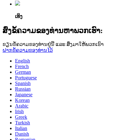
ເທິງ
ສົ່ງຂໍ້ຄວາມຂອງທ່ານຫາພວກເຮົາ:
ຂຽນຂໍ້ຄວາມຂອງທ່ານຢູ່ນີ້ ແລະ ສົ່ງມາໃຫ້ພວກເຮົາ
ຝາກຂໍ້ຄວາມຂອງທ່ານໄວ້
English
French
German
Portuguese
Spanish
Russian
Japanese
Korean
Arabic
Irish
Greek
Turkish
Italian
Danish
Romanian