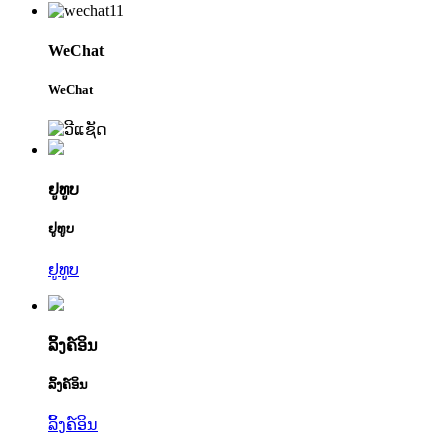
WeChat
WeChat
ຢູທູບ
ຢູທູບ
ຢູທູບ
ລິ້ງຄ໌ອິນ
ລິ້ງຄ໌ອິນ
ລິ້ງຄ໌ອິນ