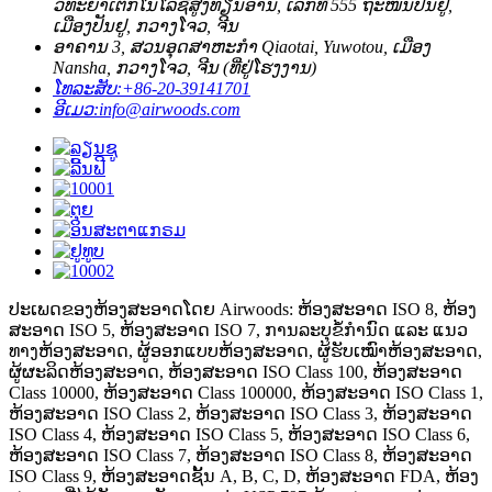
ວິທະຍາເຕັກໂນໂລຊີສູງທຽນອານ, ເລກທີ 555 ຖະໜົນປັນຢູ,
ເມືອງປັນຢູ, ກວາງໂຈວ, ຈີນ
ອາຄານ 3, ສວນອຸດສາຫະກຳ Qiaotai, Yuwotou, ເມືອງ
Nansha, ກວາງໂຈວ, ຈີນ (ທີ່ຢູ່ໂຮງງານ)
ໂທລະສັບ:
+86-20-39141701
ອີເມວ:
info@airwoods.com
ປະເພດຂອງຫ້ອງສະອາດໂດຍ Airwoods: ຫ້ອງສະອາດ ISO 8, ຫ້ອງ
ສະອາດ ISO 5, ຫ້ອງສະອາດ ISO 7, ການລະບຸຂໍ້ກຳນົດ ແລະ ແນວ
ທາງຫ້ອງສະອາດ, ຜູ້ອອກແບບຫ້ອງສະອາດ, ຜູ້ຮັບເໝົາຫ້ອງສະອາດ,
ຜູ້ຜະລິດຫ້ອງສະອາດ, ຫ້ອງສະອາດ ISO Class 100, ຫ້ອງສະອາດ
Class 10000, ຫ້ອງສະອາດ Class 100000, ຫ້ອງສະອາດ ISO Class 1,
ຫ້ອງສະອາດ ISO Class 2, ຫ້ອງສະອາດ ISO Class 3, ຫ້ອງສະອາດ
ISO Class 4, ຫ້ອງສະອາດ ISO Class 5, ຫ້ອງສະອາດ ISO Class 6,
ຫ້ອງສະອາດ ISO Class 7, ຫ້ອງສະອາດ ISO Class 8, ຫ້ອງສະອາດ
ISO Class 9, ຫ້ອງສະອາດຊັ້ນ A, B, C, D, ຫ້ອງສະອາດ FDA, ຫ້ອງ