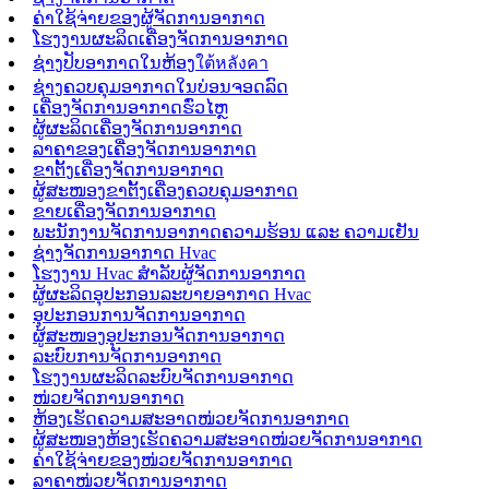
ຄ່າໃຊ້ຈ່າຍຂອງຜູ້ຈັດການອາກາດ
ໂຮງງານຜະລິດເຄື່ອງຈັດການອາກາດ
ຊ່າງປັບອາກາດໃນຫ້ອງใต้หลังคา
ຊ່າງຄວບຄຸມອາກາດໃນບ່ອນຈອດລົດ
ເຄື່ອງຈັດການອາກາດຮົ່ວໄຫຼ
ຜູ້ຜະລິດເຄື່ອງຈັດການອາກາດ
ລາຄາຂອງເຄື່ອງຈັດການອາກາດ
ຂາຕັ້ງເຄື່ອງຈັດການອາກາດ
ຜູ້ສະໜອງຂາຕັ້ງເຄື່ອງຄວບຄຸມອາກາດ
ຂາຍເຄື່ອງຈັດການອາກາດ
ພະນັກງານຈັດການອາກາດຄວາມຮ້ອນ ແລະ ຄວາມເຢັນ
ຊ່າງຈັດການອາກາດ Hvac
ໂຮງງານ Hvac ສຳລັບຜູ້ຈັດການອາກາດ
ຜູ້ຜະລິດອຸປະກອນລະບາຍອາກາດ Hvac
ອຸປະກອນການຈັດການອາກາດ
ຜູ້ສະໜອງອຸປະກອນຈັດການອາກາດ
ລະບົບການຈັດການອາກາດ
ໂຮງງານຜະລິດລະບົບຈັດການອາກາດ
ໜ່ວຍຈັດການອາກາດ
ຫ້ອງເຮັດຄວາມສະອາດໜ່ວຍຈັດການອາກາດ
ຜູ້ສະໜອງຫ້ອງເຮັດຄວາມສະອາດໜ່ວຍຈັດການອາກາດ
ຄ່າໃຊ້ຈ່າຍຂອງໜ່ວຍຈັດການອາກາດ
ລາຄາໜ່ວຍຈັດການອາກາດ