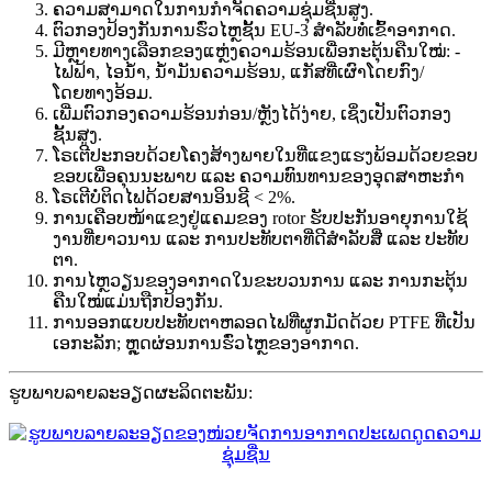
ຄວາມສາມາດໃນການກຳຈັດຄວາມຊຸ່ມຊື່ນສູງ.
ຕົວກອງປ້ອງກັນການຮົ່ວໄຫຼຊັ້ນ EU-3 ສຳລັບທໍ່ເຂົ້າອາກາດ.
ມີຫຼາຍທາງເລືອກຂອງແຫຼ່ງຄວາມຮ້ອນເພື່ອກະຕຸ້ນຄືນໃໝ່: -
ໄຟຟ້າ, ໄອນ້ຳ, ນ້ຳມັນຄວາມຮ້ອນ, ແກັສທີ່ເຜົາໂດຍກົງ/
ໂດຍທາງອ້ອມ.
ເພີ່ມຕົວກອງຄວາມຮ້ອນກ່ອນ/ຫຼັງໄດ້ງ່າຍ, ເຊິ່ງເປັນຕົວກອງ
ຊັ້ນສູງ.
ໂຣເຕີປະກອບດ້ວຍໂຄງສ້າງພາຍໃນທີ່ແຂງແຮງພ້ອມດ້ວຍຂອບ
ຂອບເພື່ອຄຸນນະພາບ ແລະ ຄວາມທົນທານຂອງອຸດສາຫະກໍາ
ໂຣເຕີບໍ່ຕິດໄຟດ້ວຍສານອິນຊີ < 2%.
ການເຄືອບໜ້າແຂງຢູ່ແຄມຂອງ rotor ຮັບປະກັນອາຍຸການໃຊ້
ງານທີ່ຍາວນານ ແລະ ການປະທັບຕາທີ່ດີສຳລັບສື່ ແລະ ປະທັບ
ຕາ.
ການໄຫຼວຽນຂອງອາກາດໃນຂະບວນການ ແລະ ການກະຕຸ້ນ
ຄືນໃໝ່ແມ່ນຖືກປ້ອງກັນ.
ການອອກແບບປະທັບຕາຫລອດໄຟທີ່ຜູກມັດດ້ວຍ PTFE ທີ່ເປັນ
ເອກະລັກ; ຫຼຸດຜ່ອນການຮົ່ວໄຫຼຂອງອາກາດ.
ຮູບພາບລາຍລະອຽດຜະລິດຕະພັນ: