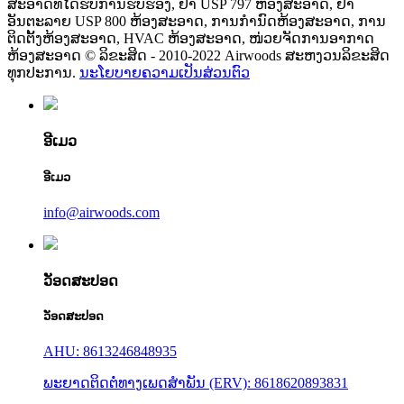
ສະອາດທີ່ໄດ້ຮັບການຮັບຮອງ, ຢາ USP 797 ຫ້ອງສະອາດ, ຢາ
ອັນຕະລາຍ USP 800 ຫ້ອງສະອາດ, ການກຳນົດຫ້ອງສະອາດ, ການ
ຕິດຕັ້ງຫ້ອງສະອາດ, HVAC ຫ້ອງສະອາດ, ໜ່ວຍຈັດການອາກາດ
ຫ້ອງສະອາດ © ລິຂະສິດ - 2010-2022 Airwoods ສະຫງວນລິຂະສິດ
ທຸກປະການ.
ນະໂຍບາຍຄວາມເປັນສ່ວນຕົວ
ອີເມວ
ອີເມວ
info@airwoods.com
ວັອດສະປອດ
ວັອດສະປອດ
AHU: 8613246848935
ພະຍາດຕິດຕໍ່ທາງເພດສຳພັນ (ERV): 8618620893831