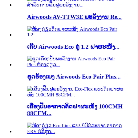
Airwoods AV-TTW3E ພະລັງງານ Re...
ເກີບ Airwoods Eco ຄູ່ 1.2 ຝາຜະໜັງ...
ຊຸດຮ້ອງເພງ Airwoods Eco Pair Plus...
ເຄື່ອງປັບອາກາດຕິດຝາຜະໜັງ 100CMH
88CFM...