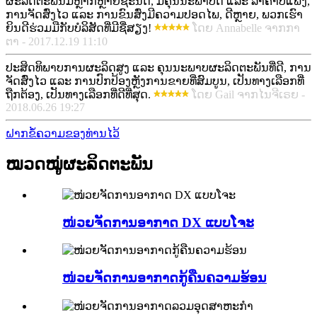
ຜະລິດຕະພັນມີຫຼາກຫຼາຍຊະນິດ, ມີຄຸນນະພາບດີ ແລະ ລາຄາບໍ່ແພງ,
ການຈັດສົ່ງໄວ ແລະ ການຂົນສົ່ງມີຄວາມປອດໄພ, ດີຫຼາຍ, ພວກເຮົາ
ຍິນດີຮ່ວມມືກັບບໍລິສັດທີ່ມີຊື່ສຽງ!
ໂດຍ Annabelle ຈາກກາ
ຕາ - 2017.12.19 11:10
ປະສິດທິພາບການຜະລິດສູງ ແລະ ຄຸນນະພາບຜະລິດຕະພັນທີ່ດີ, ການ
ຈັດສົ່ງໄວ ແລະ ການປົກປ້ອງຫຼັງການຂາຍທີ່ສົມບູນ, ເປັນທາງເລືອກທີ່
ຖືກຕ້ອງ, ເປັນທາງເລືອກທີ່ດີທີ່ສຸດ.
ໂດຍ Gail ຈາກໄນຈີເຣຍ -
2018.06.26 19:27
ຝາກຂໍ້ຄວາມຂອງທ່ານໄວ້
ໝວດໝູ່ຜະລິດຕະພັນ
ໜ່ວຍຈັດການອາກາດ DX ແບບໂຈະ
ໜ່ວຍຈັດການອາກາດກູ້ຄືນຄວາມຮ້ອນ