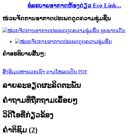
ທໍ່ລະບາຍອາກາດຫ້ອງດ່ຽວ Eco Link...
ໜ່ວຍຈັດການອາກາດປະເພດດູດຄວາມຊຸ່ມຊື່ນ
ຄໍາອະທິບາຍສັ້ນໆ:
ສົ່ງອີເມວຫາພວກເຮົາ
ດາວໂຫລດເປັນ PDF
ລາຍລະອຽດຜະລິດຕະພັນ
ຄຳຖາມທີ່ຖືກຖາມເລື້ອຍໆ
ວິດີໂອທີ່ກ່ຽວຂ້ອງ
ຄຳຕິຊົມ (2)