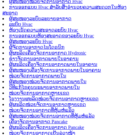
ຜູ້ສະໜອງໜ່ວຍຈັດການອາກາດ Hvac
ການອອກແບບ Hvac ສຳລັບສິ່ງອຳນວຍຄວາມສະດວກໃນຫ້ອງ
ສະອາດ
ຜູ້ສະໜອງລະບົບລະບາຍອາກາດ
ລະບົບ Hvac
ຫ້ອງເຮັດຄວາມສະອາດລະບົບ Hvac
ການອອກແບບຫ້ອງສະອາດຂອງລະບົບ Hvac
ຜູ້ສະໜອງລະບົບ Hvac
ຜູ້ຈັດການອາກາດໄຮໂດຣນິກ
ຜູ້ຜະລິດເຄື່ອງຈັດການອາກາດ Hydronic
ຊ່າງຈັດການອາກາດພາຍໃນອາຄານ
ຜູ້ຜະລິດເຄື່ອງຈັດການອາກາດພາຍໃນອາຄານ
ຜູ້ສະໜອງເຄື່ອງຈັດການອາກາດພາຍໃນອາຄານ
ໜ່ວຍຈັດການອາກາດພາຍໃນ
ຜູ້ສະໜອງໜ່ວຍຈັດການອາກາດພາຍໃນ
ວິທີແກ້ໄຂຄຸນນະພາບອາກາດພາຍໃນ
ໜ່ວຍຈັດການອາກາດຫຼາຍເຂດ
ໂຮງງານຜະລິດໜ່ວຍຈັດການອາກາດຫຼາຍເຂດ
ຜູ້ຜະລິດໜ່ວຍຈັດການອາກາດຫຼາຍເຂດ
ໜ່ວຍຈັດການອາກາດທີ່ຫຸ້ມຫໍ່ແລ້ວ
ຜູ້ສະໜອງໜ່ວຍຈັດການອາກາດທີ່ຫຸ້ມຫໍ່ແລ້ວ
ເຄື່ອງຈັດການອາກາດ Pancake
ຜູ້ຜະລິດເຄື່ອງຈັດການອາກາດ Pancake
ໜ່ວຍຈັດການອາກາດເຢັນລ່ວງໜ້າ