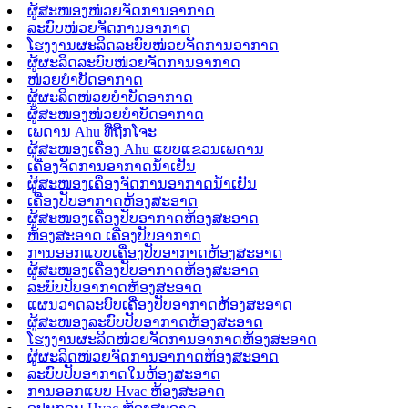
ຜູ້ສະໜອງໜ່ວຍຈັດການອາກາດ
ລະບົບໜ່ວຍຈັດການອາກາດ
ໂຮງງານຜະລິດລະບົບໜ່ວຍຈັດການອາກາດ
ຜູ້ຜະລິດລະບົບໜ່ວຍຈັດການອາກາດ
ໜ່ວຍບຳບັດອາກາດ
ຜູ້ຜະລິດໜ່ວຍບຳບັດອາກາດ
ຜູ້ສະໜອງໜ່ວຍບຳບັດອາກາດ
ເພດານ Ahu ທີ່ຖືກໂຈະ
ຜູ້ສະໜອງເຄື່ອງ Ahu ແບບແຂວນເພດານ
ເຄື່ອງຈັດການອາກາດນ້ຳເຢັນ
ຜູ້ສະໜອງເຄື່ອງຈັດການອາກາດນ້ຳເຢັນ
ເຄື່ອງປັບອາກາດຫ້ອງສະອາດ
ຜູ້ສະໜອງເຄື່ອງປັບອາກາດຫ້ອງສະອາດ
ຫ້ອງສະອາດ ເຄື່ອງປັບອາກາດ
ການອອກແບບເຄື່ອງປັບອາກາດຫ້ອງສະອາດ
ຜູ້ສະໜອງເຄື່ອງປັບອາກາດຫ້ອງສະອາດ
ລະບົບປັບອາກາດຫ້ອງສະອາດ
ແຜນວາດລະບົບເຄື່ອງປັບອາກາດຫ້ອງສະອາດ
ຜູ້ສະໜອງລະບົບປັບອາກາດຫ້ອງສະອາດ
ໂຮງງານຜະລິດໜ່ວຍຈັດການອາກາດຫ້ອງສະອາດ
ຜູ້ຜະລິດໜ່ວຍຈັດການອາກາດຫ້ອງສະອາດ
ລະບົບປັບອາກາດໃນຫ້ອງສະອາດ
ການອອກແບບ Hvac ຫ້ອງສະອາດ