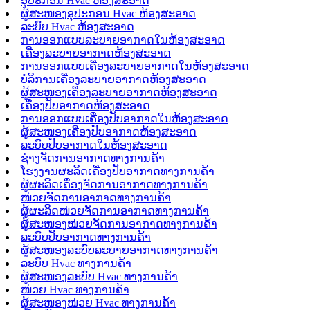
ອຸປະກອນ Hvac ຫ້ອງສະອາດ
ຜູ້ສະໜອງອຸປະກອນ Hvac ຫ້ອງສະອາດ
ລະບົບ Hvac ຫ້ອງສະອາດ
ການອອກແບບລະບາຍອາກາດໃນຫ້ອງສະອາດ
ເຄື່ອງລະບາຍອາກາດຫ້ອງສະອາດ
ການອອກແບບເຄື່ອງລະບາຍອາກາດໃນຫ້ອງສະອາດ
ບໍລິການເຄື່ອງລະບາຍອາກາດຫ້ອງສະອາດ
ຜູ້ສະໜອງເຄື່ອງລະບາຍອາກາດຫ້ອງສະອາດ
ເຄື່ອງປັບອາກາດຫ້ອງສະອາດ
ການອອກແບບເຄື່ອງປັບອາກາດໃນຫ້ອງສະອາດ
ຜູ້ສະໜອງເຄື່ອງປັບອາກາດຫ້ອງສະອາດ
ລະບົບປັບອາກາດໃນຫ້ອງສະອາດ
ຊ່າງຈັດການອາກາດທາງການຄ້າ
ໂຮງງານຜະລິດເຄື່ອງປັບອາກາດທາງການຄ້າ
ຜູ້ຜະລິດເຄື່ອງຈັດການອາກາດທາງການຄ້າ
ໜ່ວຍຈັດການອາກາດທາງການຄ້າ
ຜູ້ຜະລິດໜ່ວຍຈັດການອາກາດທາງການຄ້າ
ຜູ້ສະໜອງໜ່ວຍຈັດການອາກາດທາງການຄ້າ
ລະບົບປັບອາກາດທາງການຄ້າ
ຜູ້ສະໜອງລະບົບລະບາຍອາກາດທາງການຄ້າ
ລະບົບ Hvac ທາງການຄ້າ
ຜູ້ສະໜອງລະບົບ Hvac ທາງການຄ້າ
ໜ່ວຍ Hvac ທາງການຄ້າ
ຜູ້ສະໜອງໜ່ວຍ Hvac ທາງການຄ້າ