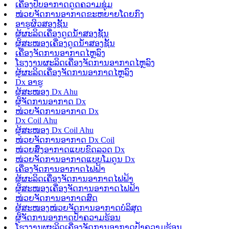
ເຄື່ອງປັບອາກາດດູດຄວາມຊຸ່ມ
ໜ່ວຍຈັດການອາກາດຂະຫຍາຍໂດຍກົງ
ອາຮູຜິວສອງຊັ້ນ
ຜູ້ຜະລິດເຄື່ອງດູດນ້ຳສອງຊັ້ນ
ຜູ້ສະໜອງເຄື່ອງດູດນ້ຳສອງຊັ້ນ
ເຄື່ອງຈັດການອາກາດໄຫຼລົງ
ໂຮງງານຜະລິດເຄື່ອງຈັດການອາກາດໄຫຼລົງ
ຜູ້ຜະລິດເຄື່ອງຈັດການອາກາດໄຫຼລົງ
Dx ອາຮູ
ຜູ້ສະໜອງ Dx Ahu
ຜູ້ຈັດການອາກາດ Dx
ໜ່ວຍຈັດການອາກາດ Dx
Dx Coil Ahu
ຜູ້ສະໜອງ Dx Coil Ahu
ໜ່ວຍຈັດການອາກາດ Dx Coil
ໜ່ວຍສົ່ງອາກາດແບບຂົດລວດ Dx
ໜ່ວຍຈັດການອາກາດແບບໂມດູນ Dx
ເຄື່ອງຈັດການອາກາດໄຟຟ້າ
ຜູ້ຜະລິດເຄື່ອງຈັດການອາກາດໄຟຟ້າ
ຜູ້ສະໜອງເຄື່ອງຈັດການອາກາດໄຟຟ້າ
ໜ່ວຍຈັດການອາກາດສົດ
ຜູ້ສະໜອງໜ່ວຍຈັດການອາກາດບໍລິສຸດ
ຜູ້ຈັດການອາກາດປ້ຳຄວາມຮ້ອນ
ໂຮງງານຜະລິດເຄື່ອງຈັດການອາກາດປ້ຳຄວາມຮ້ອນ