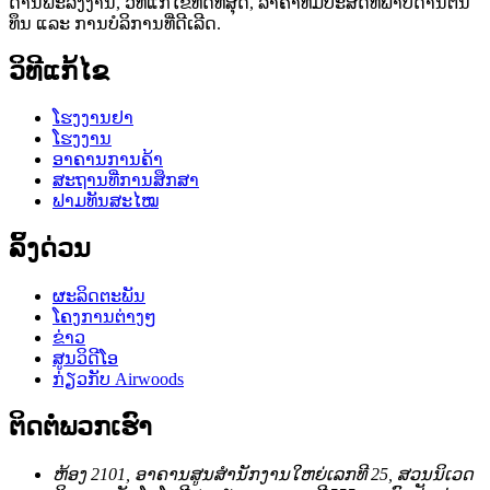
ດ້ານພະລັງງານ, ວິທີແກ້ໄຂທີ່ດີທີ່ສຸດ, ລາຄາທີ່ມີປະສິດທິພາບດ້ານຕົ້ນ
ທຶນ ແລະ ການບໍລິການທີ່ດີເລີດ.
ວິທີແກ້ໄຂ
ໂຮງງານຢາ
ໂຮງງານ
ອາຄານການຄ້າ
ສະຖານທີ່ການສຶກສາ
ຟາມທັນສະໄໝ
ລິ້ງດ່ວນ
ຜະລິດຕະພັນ
ໂຄງການຕ່າງໆ
ຂ່າວ
ສູນວິດີໂອ
ກ່ຽວກັບ Airwoods
ຕິດຕໍ່ພວກເຮົາ
ຫ້ອງ 2101, ອາຄານສູນສຳນັກງານໃຫຍ່ເລກທີ 25, ສວນນິເວດ