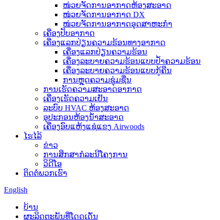
ໜ່ວຍຈັດການອາກາດຫ້ອງສະອາດ
ໜ່ວຍຈັດການອາກາດ DX
ໜ່ວຍຈັດການອາກາດອຸດສາຫະກຳ
ເຄື່ອງປັບອາກາດ
ເຄື່ອງແລກປ່ຽນຄວາມຮ້ອນທາງອາກາດ
ເຄື່ອງແລກປ່ຽນຄວາມຮ້ອນ
ເຄື່ອງລະບາຍຄວາມຮ້ອນແບບປໍ້າຄວາມຮ້ອນ
ເຄື່ອງລະບາຍຄວາມຮ້ອນແບບກູ້ຄືນ
ການຫຼຸດຄວາມຊຸ່ມຊື່ນ
ການເຮັດຄວາມສະອາດອາກາດ
ເຄື່ອງເຮັດຄວາມເຢັນ
ລະບົບ HVAC ຫ້ອງສະອາດ
ອຸປະກອນຫ້ອງນໍ້າສະອາດ
ເຄື່ອງອົບແຫ້ງແຊ່ແຂງ Airwoods
ໄຮໄລ້
ຂ່າວ
ການສຶກສາກໍລະນີໂຄງການ
ວິດີໂອ
ຕິດຕໍ່ພວກເຮົາ
English
ບ້ານ
ຜະລິດຕະພັນທີ່ໂດດເດັ່ນ