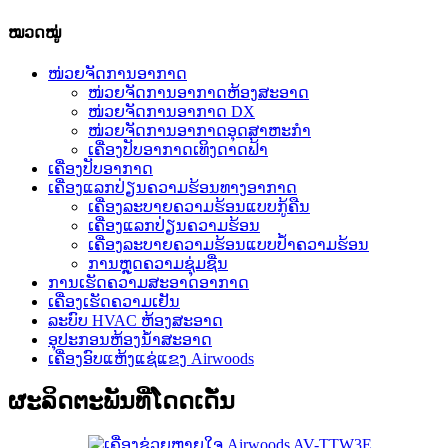
ໝວດໝູ່
ໜ່ວຍຈັດການອາກາດ
ໜ່ວຍຈັດການອາກາດຫ້ອງສະອາດ
ໜ່ວຍຈັດການອາກາດ DX
ໜ່ວຍຈັດການອາກາດອຸດສາຫະກຳ
ເຄື່ອງປັບອາກາດເທິງດາດຟ້າ
ເຄື່ອງປັບອາກາດ
ເຄື່ອງແລກປ່ຽນຄວາມຮ້ອນທາງອາກາດ
ເຄື່ອງລະບາຍຄວາມຮ້ອນແບບກູ້ຄືນ
ເຄື່ອງແລກປ່ຽນຄວາມຮ້ອນ
ເຄື່ອງລະບາຍຄວາມຮ້ອນແບບປໍ້າຄວາມຮ້ອນ
ການຫຼຸດຄວາມຊຸ່ມຊື່ນ
ການເຮັດຄວາມສະອາດອາກາດ
ເຄື່ອງເຮັດຄວາມເຢັນ
ລະບົບ HVAC ຫ້ອງສະອາດ
ອຸປະກອນຫ້ອງນໍ້າສະອາດ
ເຄື່ອງອົບແຫ້ງແຊ່ແຂງ Airwoods
ຜະລິດຕະພັນທີ່ໂດດເດັ່ນ