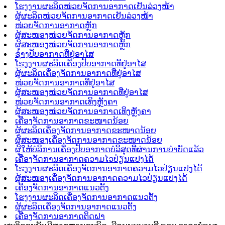
ໂຮງງານຜະລິດໜ່ວຍຈັດການອາກາດເຢັນລ່ວງໜ້າ
ຜູ້ຜະລິດໜ່ວຍຈັດການອາກາດເຢັນລ່ວງໜ້າ
ໜ່ວຍຈັດການອາກາດຫຼັກ
ຜູ້ສະໜອງໜ່ວຍຈັດການອາກາດຫຼັກ
ຜູ້ສະໜອງໜ່ວຍຈັດການອາກາດຫຼັກ
ຊ່າງປັບອາກາດທີ່ຢູ່ອາໄສ
ໂຮງງານຜະລິດເຄື່ອງປັບອາກາດທີ່ຢູ່ອາໄສ
ຜູ້ຜະລິດເຄື່ອງຈັດການອາກາດທີ່ຢູ່ອາໄສ
ໜ່ວຍຈັດການອາກາດທີ່ຢູ່ອາໄສ
ຜູ້ສະໜອງໜ່ວຍຈັດການອາກາດທີ່ຢູ່ອາໄສ
ໜ່ວຍຈັດການອາກາດເທິງຫຼັງຄາ
ຜູ້ສະໜອງໜ່ວຍຈັດການອາກາດເທິງຫຼັງຄາ
ເຄື່ອງຈັດການອາກາດຂະໜາດນ້ອຍ
ຜູ້ຜະລິດເຄື່ອງຈັດການອາກາດຂະໜາດນ້ອຍ
ຜູ້ສະໜອງເຄື່ອງຈັດການອາກາດຂະໜາດນ້ອຍ
ຜູ້ໃຫ້ບໍລິການເຄື່ອງປັບອາກາດບໍລິສຸດທີ່ຜ່ານການບຳບັດແລ້ວ
ເຄື່ອງຈັດການອາກາດຄວາມໄວປ່ຽນແປງໄດ້
ໂຮງງານຜະລິດເຄື່ອງຈັດການອາກາດຄວາມໄວປ່ຽນແປງໄດ້
ຜູ້ສະໜອງເຄື່ອງຈັດການອາກາດຄວາມໄວປ່ຽນແປງໄດ້
ເຄື່ອງຈັດການອາກາດແນວຕັ້ງ
ໂຮງງານຜະລິດເຄື່ອງຈັດການອາກາດແນວຕັ້ງ
ຜູ້ຜະລິດເຄື່ອງຈັດການອາກາດແນວຕັ້ງ
ເຄື່ອງຈັດການອາກາດຕິດຝາ