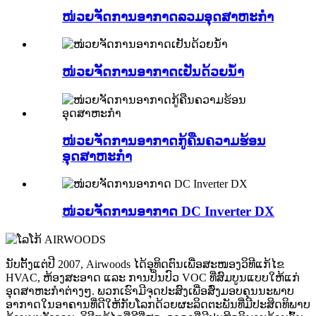
ໜ່ວຍຈັດການອາກາດລວມອຸດສາຫະກຳ
ໜ່ວຍຈັດການອາກາດເຢັນດ້ວຍນ້ຳ
ໜ່ວຍຈັດການອາກາດກູ້ຄືນຄວາມຮ້ອນ
ອຸດສາຫະກຳ
ໜ່ວຍຈັດການອາກາດ DC Inverter DX
ນັບຕັ້ງແຕ່ປີ 2007, Airwoods ໄດ້ອຸທິດຕົນເພື່ອສະໜອງວິທີແກ້ໄຂ
HVAC, ຫ້ອງສະອາດ ແລະ ການປິ່ນປົວ VOC ທີ່ສົມບູນແບບໃຫ້ແກ່
ອຸດສາຫະກຳຕ່າງໆ. ພວກເຮົາມີຈຸດປະສົງເພື່ອສົ່ງມອບຄຸນນະພາບ
ອາກາດໃນອາຄານທີ່ດີໃຫ້ກັບໂລກດ້ວຍຜະລິດຕະພັນທີ່ມີປະສິດທິພາບ