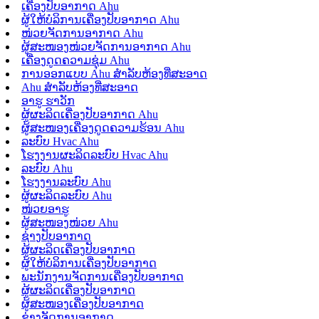
ເຄື່ອງປັບອາກາດ Ahu
ຜູ້ໃຫ້ບໍລິການເຄື່ອງປັບອາກາດ Ahu
ໜ່ວຍຈັດການອາກາດ Ahu
ຜູ້ສະໜອງໜ່ວຍຈັດການອາກາດ Ahu
ເຄື່ອງດູດຄວາມຊຸ່ມ Ahu
ການອອກແບບ Ahu ສຳລັບຫ້ອງທີ່ສະອາດ
Ahu ສຳລັບຫ້ອງທີ່ສະອາດ
ອາຮູ ຮາວັກ
ຜູ້ຜະລິດເຄື່ອງປັບອາກາດ Ahu
ຜູ້ສະໜອງເຄື່ອງດູດຄວາມຮ້ອນ Ahu
ລະບົບ Hvac Ahu
ໂຮງງານຜະລິດລະບົບ Hvac Ahu
ລະບົບ Ahu
ໂຮງງານລະບົບ Ahu
ຜູ້ຜະລິດລະບົບ Ahu
ໜ່ວຍອາຮູ
ຜູ້ສະໜອງໜ່ວຍ Ahu
ຊ່າງປັບອາກາດ
ຜູ້ຜະລິດເຄື່ອງປັບອາກາດ
ຜູ້ໃຫ້ບໍລິການເຄື່ອງປັບອາກາດ
ພະນັກງານຈັດການເຄື່ອງປັບອາກາດ
ຜູ້ຜະລິດເຄື່ອງປັບອາກາດ
ຜູ້ສະໜອງເຄື່ອງປັບອາກາດ
ຊ່າງຈັດການອາກາດ