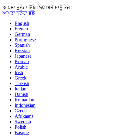
ਆਪਣਾ ਸੁਨੇਹਾ ਇੱਥੇ ਲਿਖੋ ਅਤੇ ਸਾਨੂੰ ਭੇਜੋ।
ਆਪਣਾ ਸੁਨੇਹਾ ਛੱਡੋ
English
French
German
Portuguese
Spanish
Russian
Japanese
Korean
Arabic
Irish
Greek
Turkish
Italian
Danish
Romanian
Indonesian
Czech
Afrikaans
Swedish
Polish
Basque