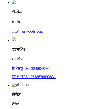
ਈ-ਮੇਲ
ਈ-ਮੇਲ
info@airwoods.com
ਵਟਸਐਪ
ਵਟਸਐਪ
ਏਐਚਯੂ: 8613246848935
ERV/HRV: 8618620893831
ਵੀਚੈਟ
ਵੀਚੈਟ