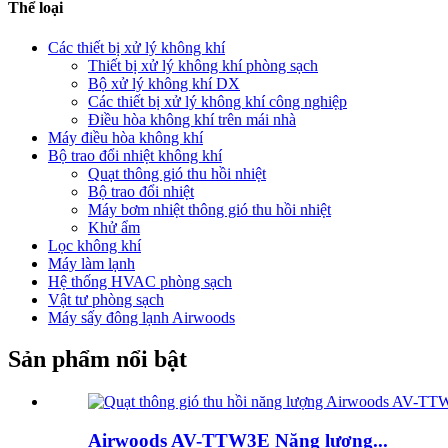
Thể loại
Các thiết bị xử lý không khí
Thiết bị xử lý không khí phòng sạch
Bộ xử lý không khí DX
Các thiết bị xử lý không khí công nghiệp
Điều hòa không khí trên mái nhà
Máy điều hòa không khí
Bộ trao đổi nhiệt không khí
Quạt thông gió thu hồi nhiệt
Bộ trao đổi nhiệt
Máy bơm nhiệt thông gió thu hồi nhiệt
Khử ẩm
Lọc không khí
Máy làm lạnh
Hệ thống HVAC phòng sạch
Vật tư phòng sạch
Máy sấy đông lạnh Airwoods
Sản phẩm nổi bật
Airwoods AV-TTW3E Năng lượng...