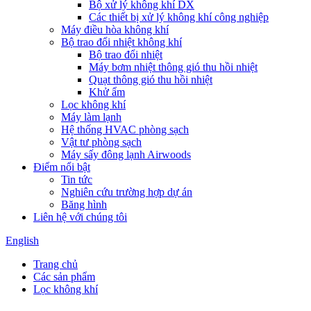
Bộ xử lý không khí DX
Các thiết bị xử lý không khí công nghiệp
Máy điều hòa không khí
Bộ trao đổi nhiệt không khí
Bộ trao đổi nhiệt
Máy bơm nhiệt thông gió thu hồi nhiệt
Quạt thông gió thu hồi nhiệt
Khử ẩm
Lọc không khí
Máy làm lạnh
Hệ thống HVAC phòng sạch
Vật tư phòng sạch
Máy sấy đông lạnh Airwoods
Điểm nổi bật
Tin tức
Nghiên cứu trường hợp dự án
Băng hình
Liên hệ với chúng tôi
English
Trang chủ
Các sản phẩm
Lọc không khí