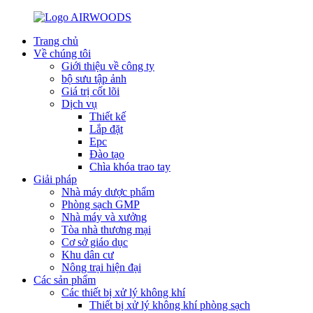
Trang chủ
Về chúng tôi
Giới thiệu về công ty
bộ sưu tập ảnh
Giá trị cốt lõi
Dịch vụ
Thiết kế
Lắp đặt
Epc
Đào tạo
Chìa khóa trao tay
Giải pháp
Nhà máy dược phẩm
Phòng sạch GMP
Nhà máy và xưởng
Tòa nhà thương mại
Cơ sở giáo dục
Khu dân cư
Nông trại hiện đại
Các sản phẩm
Các thiết bị xử lý không khí
Thiết bị xử lý không khí phòng sạch