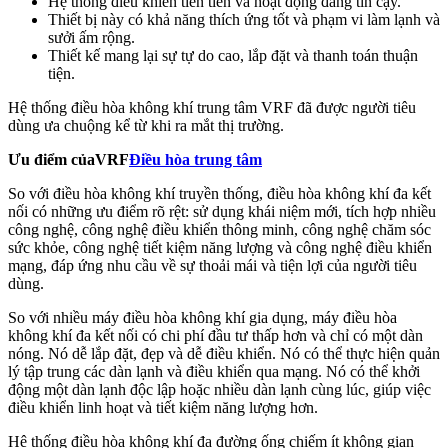
Hệ thống điều khiển tiên tiến và hoạt động đáng tin cậy.
Thiết bị này có khả năng thích ứng tốt và phạm vi làm lạnh và
sưởi ấm rộng.
Thiết kế mang lại sự tự do cao, lắp đặt và thanh toán thuận
tiện.
Hệ thống điều hòa không khí trung tâm VRF đã được người tiêu
dùng ưa chuộng kể từ khi ra mắt thị trường.
Ưu điểm của
VRF
Điều hòa trung tâm
So với điều hòa không khí truyền thống, điều hòa không khí đa kết
nối có những ưu điểm rõ rệt: sử dụng khái niệm mới, tích hợp nhiều
công nghệ, công nghệ điều khiển thông minh, công nghệ chăm sóc
sức khỏe, công nghệ tiết kiệm năng lượng và công nghệ điều khiển
mạng, đáp ứng nhu cầu về sự thoải mái và tiện lợi của người tiêu
dùng.
So với nhiều máy điều hòa không khí gia dụng, máy điều hòa
không khí đa kết nối có chi phí đầu tư thấp hơn và chỉ có một dàn
nóng. Nó dễ lắp đặt, đẹp và dễ điều khiển. Nó có thể thực hiện quản
lý tập trung các dàn lạnh và điều khiển qua mạng. Nó có thể khởi
động một dàn lạnh độc lập hoặc nhiều dàn lạnh cùng lúc, giúp việc
điều khiển linh hoạt và tiết kiệm năng lượng hơn.
Hệ thống điều hòa không khí đa đường ống chiếm ít không gian