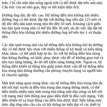
hơn. Chỉ cần một dàn nóng ngoài trời có thể được đặt trên mái nhà.
Cấu trúc của nó nhỏ gọn, đẹp và tiết kiệm diện tích.
Đường ống dài, độ dốc cao. Hệ thống điều hòa không khí nhiều
đường ống có thể được lắp đặt với đường ống siêu dài 125 mét và
độ dốc đến dàn lạnh trong nhà lên đến 50 mét. Khoảng cách giữa
hai dàn lạnh trong nhà có thể lên đến 30 mét, do đó việc lắp đặt hệ
thống điều hòa không khí nhiều đường ống trở nên tùy ý và thuận
tiện.
Các dàn lạnh trong nhà của hệ thống điều hòa không khí đa đường
dây có thể được lựa chọn với nhiều thông số kỹ thuật và kiểu dáng
khác nhau, có thể phối hợp tự do. So với hệ thống điều hòa trung
tâm thông thường, nó khắc phục được vấn đề về không gian mở và
tiêu hao năng lượng, do đó tiết kiệm năng lượng hơn. Ngoài ra, hệ
thống điều khiển tự động hóa giúp tránh được vấn đề hệ thống điều
hòa trung tâm thông thường cần phòng chuyên dụng và người bảo
trì chuyên nghiệp.
Một tính năng quan trọng khác của hệ thống điều hòa trung tâm đa
kết nối trực tuyến là điều hòa trung tâm mạng thông minh, có thể
điều khiển nhiều máy tính trong nhà bằng một dàn nóng và kết nối
với mạng máy tính thông qua giao diện thiết bị đầu cuối mạng. Việc
điều khiển từ xa hoạt động của điều hòa được thực hiện bằng máy
tính, đáp ứng nhu cầu của xã hội thông tin hiện đại về các thiết bị