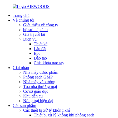
Trang chủ
Về chúng tôi
Giới thiệu về công ty
bộ sưu tập ảnh
Giá trị cốt lõi
Dịch vụ
Thiết kế
Lắp đặt
Epc
Đào tạo
Chìa khóa trao tay
Giải pháp
Nhà máy dược phẩm
Phòng sạch GMP
Nhà máy và xưởng
Tòa nhà thương mại
Cơ sở giáo dục
Khu dân cư
Nông trại hiện đại
Các sản phẩm
Các thiết bị xử lý không khí
Thiết bị xử lý không khí phòng sạch