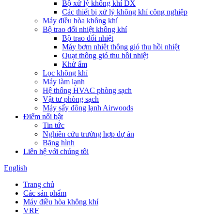
Bộ xử lý không khí DX
Các thiết bị xử lý không khí công nghiệp
Máy điều hòa không khí
Bộ trao đổi nhiệt không khí
Bộ trao đổi nhiệt
Máy bơm nhiệt thông gió thu hồi nhiệt
Quạt thông gió thu hồi nhiệt
Khử ẩm
Lọc không khí
Máy làm lạnh
Hệ thống HVAC phòng sạch
Vật tư phòng sạch
Máy sấy đông lạnh Airwoods
Điểm nổi bật
Tin tức
Nghiên cứu trường hợp dự án
Băng hình
Liên hệ với chúng tôi
English
Trang chủ
Các sản phẩm
Máy điều hòa không khí
VRF