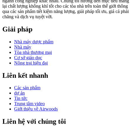
ngành công nghiệp khác nhau. Chúng tôi hướng đến mục tiêu mang
lại chất lượng không khí tốt cho các tòa nhà trên toàn thế giới thông
qua các sản phẩm tiết kiệm năng lượng, giải pháp tối ưu, giá cả phải
chăng và dịch vụ tuyệt vời.
Giải pháp
Nhà máy dược phẩm
Nhà máy
Tòa nhà thương mại
Cơ sở giáo dục
Nông trại hiện đại
Liên kết nhanh
Các sản phẩm
dự án
Tin tức
Trung tâm video
Giới thiệu về Airwoods
Liên hệ với chúng tôi