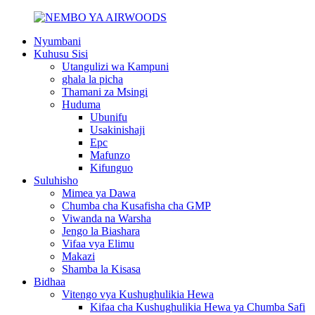
Nyumbani
Kuhusu Sisi
Utangulizi wa Kampuni
ghala la picha
Thamani za Msingi
Huduma
Ubunifu
Usakinishaji
Epc
Mafunzo
Kifunguo
Suluhisho
Mimea ya Dawa
Chumba cha Kusafisha cha GMP
Viwanda na Warsha
Jengo la Biashara
Vifaa vya Elimu
Makazi
Shamba la Kisasa
Bidhaa
Vitengo vya Kushughulikia Hewa
Kifaa cha Kushughulikia Hewa ya Chumba Safi