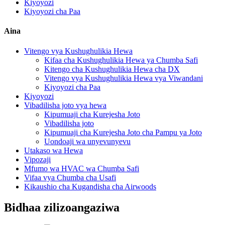
Kiyoyozi
Kiyoyozi cha Paa
Aina
Vitengo vya Kushughulikia Hewa
Kifaa cha Kushughulikia Hewa ya Chumba Safi
Kitengo cha Kushughulikia Hewa cha DX
Vitengo vya Kushughulikia Hewa vya Viwandani
Kiyoyozi cha Paa
Kiyoyozi
Vibadilisha joto vya hewa
Kipumuaji cha Kurejesha Joto
Vibadilisha joto
Kipumuaji cha Kurejesha Joto cha Pampu ya Joto
Uondoaji wa unyevunyevu
Utakaso wa Hewa
Vipozaji
Mfumo wa HVAC wa Chumba Safi
Vifaa vya Chumba cha Usafi
Kikaushio cha Kugandisha cha Airwoods
Bidhaa zilizoangaziwa