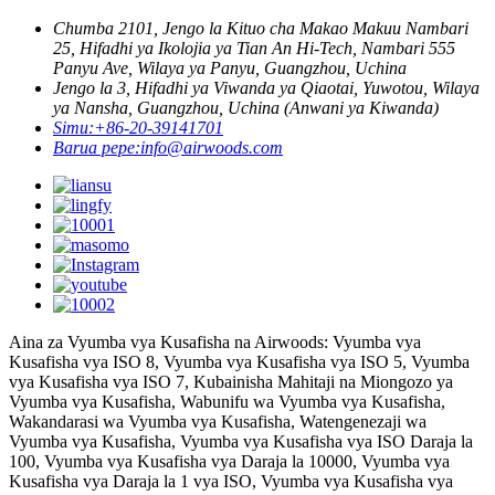
Chumba 2101, Jengo la Kituo cha Makao Makuu Nambari
25, Hifadhi ya Ikolojia ya Tian An Hi-Tech, Nambari 555
Panyu Ave, Wilaya ya Panyu, Guangzhou, Uchina
Jengo la 3, Hifadhi ya Viwanda ya Qiaotai, Yuwotou, Wilaya
ya Nansha, Guangzhou, Uchina (Anwani ya Kiwanda)
Simu:
+86-20-39141701
Barua pepe:
info@airwoods.com
Aina za Vyumba vya Kusafisha na Airwoods: Vyumba vya
Kusafisha vya ISO 8, Vyumba vya Kusafisha vya ISO 5, Vyumba
vya Kusafisha vya ISO 7, Kubainisha Mahitaji na Miongozo ya
Vyumba vya Kusafisha, Wabunifu wa Vyumba vya Kusafisha,
Wakandarasi wa Vyumba vya Kusafisha, Watengenezaji wa
Vyumba vya Kusafisha, Vyumba vya Kusafisha vya ISO Daraja la
100, Vyumba vya Kusafisha vya Daraja la 10000, Vyumba vya
Kusafisha vya Daraja la 1 vya ISO, Vyumba vya Kusafisha vya