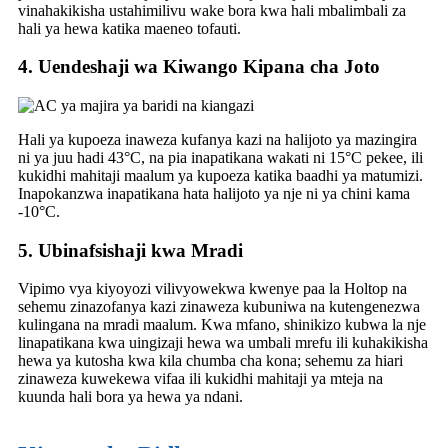
vinahakikisha ustahimilivu wake bora kwa hali mbalimbali za
hali ya hewa katika maeneo tofauti.
4. Uendeshaji wa Kiwango Kipana cha Joto
Hali ya kupoeza inaweza kufanya kazi na halijoto ya mazingira
ni ya juu hadi 43°C, na pia inapatikana wakati ni 15°C pekee, ili
kukidhi mahitaji maalum ya kupoeza katika baadhi ya matumizi.
Inapokanzwa inapatikana hata halijoto ya nje ni ya chini kama
-10°C.
5. Ubinafsishaji kwa Mradi
Vipimo vya kiyoyozi vilivyowekwa kwenye paa la Holtop na
sehemu zinazofanya kazi zinaweza kubuniwa na kutengenezwa
kulingana na mradi maalum. Kwa mfano, shinikizo kubwa la nje
linapatikana kwa uingizaji hewa wa umbali mrefu ili kuhakikisha
hewa ya kutosha kwa kila chumba cha kona; sehemu za hiari
zinaweza kuwekewa vifaa ili kukidhi mahitaji ya mteja na
kuunda hali bora ya hewa ya ndani.