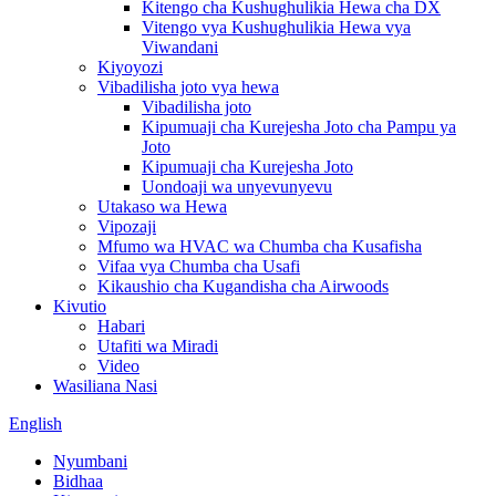
Kitengo cha Kushughulikia Hewa cha DX
Vitengo vya Kushughulikia Hewa vya
Viwandani
Kiyoyozi
Vibadilisha joto vya hewa
Vibadilisha joto
Kipumuaji cha Kurejesha Joto cha Pampu ya
Joto
Kipumuaji cha Kurejesha Joto
Uondoaji wa unyevunyevu
Utakaso wa Hewa
Vipozaji
Mfumo wa HVAC wa Chumba cha Kusafisha
Vifaa vya Chumba cha Usafi
Kikaushio cha Kugandisha cha Airwoods
Kivutio
Habari
Utafiti wa Miradi
Video
Wasiliana Nasi
English
Nyumbani
Bidhaa