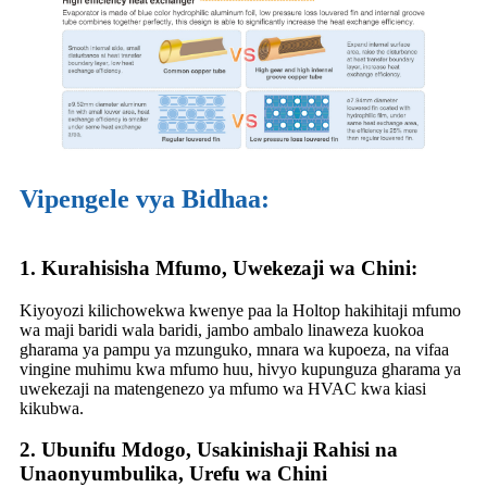
Vipengele vya Bidhaa:
1. Kurahisisha Mfumo, Uwekezaji wa Chini:
Kiyoyozi kilichowekwa kwenye paa la Holtop hakihitaji mfumo
wa maji baridi wala baridi, jambo ambalo linaweza kuokoa
gharama ya pampu ya mzunguko, mnara wa kupoeza, na vifaa
vingine muhimu kwa mfumo huu, hivyo kupunguza gharama ya
uwekezaji na matengenezo ya mfumo wa HVAC kwa kiasi
kikubwa.
2. Ubunifu Mdogo, Usakinishaji Rahisi na
Unaonyumbulika, Urefu wa Chini