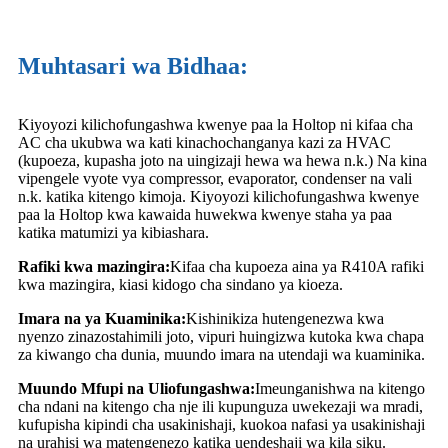
Muhtasari wa Bidhaa:
Kiyoyozi kilichofungashwa kwenye paa la Holtop ni kifaa cha
AC cha ukubwa wa kati kinachochanganya kazi za HVAC
(kupoeza, kupasha joto na uingizaji hewa wa hewa n.k.) Na kina
vipengele vyote vya compressor, evaporator, condenser na vali
n.k. katika kitengo kimoja. Kiyoyozi kilichofungashwa kwenye
paa la Holtop kwa kawaida huwekwa kwenye staha ya paa
katika matumizi ya kibiashara.
Rafiki kwa mazingira:
Kifaa cha kupoeza aina ya R410A rafiki
kwa mazingira, kiasi kidogo cha sindano ya kioeza.
Imara na ya Kuaminika:
Kishinikiza hutengenezwa kwa
nyenzo zinazostahimili joto, vipuri huingizwa kutoka kwa chapa
za kiwango cha dunia, muundo imara na utendaji wa kuaminika.
Muundo Mfupi na Uliofungashwa:
Imeunganishwa na kitengo
cha ndani na kitengo cha nje ili kupunguza uwekezaji wa mradi,
kufupisha kipindi cha usakinishaji, kuokoa nafasi ya usakinishaji
na urahisi wa matengenezo katika uendeshaji wa kila siku.