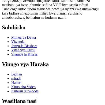
Tangu 2007, Airwoods imejitolea kutoa suluhisho kamili za
matibabu ya hvac, chumba safi na VOC kwa tasnia tofauti.
Tunalenga kutoa ubora mzuri wa hewa ya ujenzi kwa ulimwengu
kwa bidhaa zinazotumia nishati kwa ufanisi, suluhisho
zilizoboreshwa, bei nafuu na huduma nzuri.
Suluhisho
Mimea ya Dawa
Viwanda
Jengo la Biashara
Vifaa vya Elimu
Shamba la Kisasa
Viungo vya Haraka
Bidhaa
miradi
Habari
Kituo cha Video
Kuhusu Airwoods
Wasiliana nasi