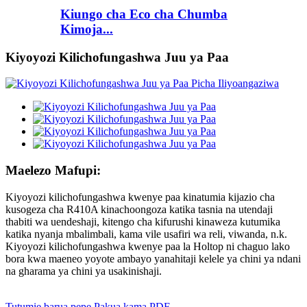
Kiungo cha Eco cha Chumba
Kimoja...
Kiyoyozi Kilichofungashwa Juu ya Paa
Maelezo Mafupi:
Kiyoyozi kilichofungashwa kwenye paa kinatumia kijazio cha
kusogeza cha R410A kinachoongoza katika tasnia na utendaji
thabiti wa uendeshaji, kitengo cha kifurushi kinaweza kutumika
katika nyanja mbalimbali, kama vile usafiri wa reli, viwanda, n.k.
Kiyoyozi kilichofungashwa kwenye paa la Holtop ni chaguo lako
bora kwa maeneo yoyote ambayo yanahitaji kelele ya chini ya ndani
na gharama ya chini ya usakinishaji.
Tutumie barua pepe
Pakua kama PDF