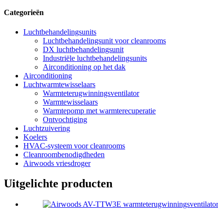
Categorieën
Luchtbehandelingsunits
Luchtbehandelingsunit voor cleanrooms
DX luchtbehandelingsunit
Industriële luchtbehandelingsunits
Airconditioning op het dak
Airconditioning
Luchtwarmtewisselaars
Warmteterugwinningsventilator
Warmtewisselaars
Warmtepomp met warmterecuperatie
Ontvochtiging
Luchtzuivering
Koelers
HVAC-systeem voor cleanrooms
Cleanroombenodigdheden
Airwoods vriesdroger
Uitgelichte producten