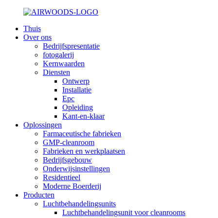
Thuis
Over ons
Bedrijfspresentatie
fotogalerij
Kernwaarden
Diensten
Ontwerp
Installatie
Epc
Opleiding
Kant-en-klaar
Oplossingen
Farmaceutische fabrieken
GMP-cleanroom
Fabrieken en werkplaatsen
Bedrijfsgebouw
Onderwijsinstellingen
Residentieel
Moderne Boerderij
Producten
Luchtbehandelingsunits
Luchtbehandelingsunit voor cleanrooms