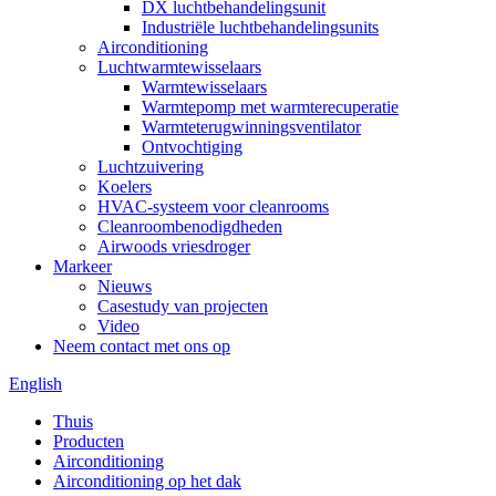
DX luchtbehandelingsunit
Industriële luchtbehandelingsunits
Airconditioning
Luchtwarmtewisselaars
Warmtewisselaars
Warmtepomp met warmterecuperatie
Warmteterugwinningsventilator
Ontvochtiging
Luchtzuivering
Koelers
HVAC-systeem voor cleanrooms
Cleanroombenodigdheden
Airwoods vriesdroger
Markeer
Nieuws
Casestudy van projecten
Video
Neem contact met ons op
English
Thuis
Producten
Airconditioning
Airconditioning op het dak