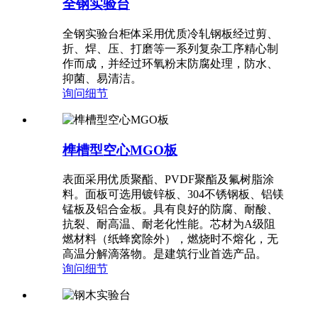
全钢实验台
全钢实验台柜体采用优质冷轧钢板经过剪、
折、焊、压、打磨等一系列复杂工序精心制
作而成，并经过环氧粉末防腐处理，防水、
抑菌、易清洁。
询问
细节
榫槽型空心MGO板
表面采用优质聚酯、PVDF聚酯及氟树脂涂
料。面板可选用镀锌板、304不锈钢板、铝镁
锰板及铝合金板。具有良好的防腐、耐酸、
抗裂、耐高温、耐老化性能。芯材为A级阻
燃材料（纸蜂窝除外），燃烧时不熔化，无
高温分解滴落物。是建筑行业首选产品。
询问
细节