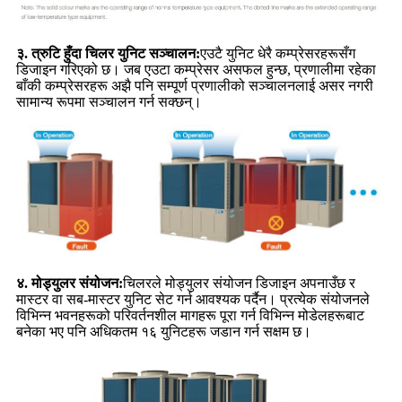
३. त्रुटि हुँदा चिलर युनिट सञ्चालन:
एउटै युनिट धेरै कम्प्रेसरहरूसँग
डिजाइन गरिएको छ। जब एउटा कम्प्रेसर असफल हुन्छ, प्रणालीमा रहेका
बाँकी कम्प्रेसरहरू अझै पनि सम्पूर्ण प्रणालीको सञ्चालनलाई असर नगरी
सामान्य रूपमा सञ्चालन गर्न सक्छन्।
४. मोड्युलर संयोजन:
चिलरले मोड्युलर संयोजन डिजाइन अपनाउँछ र
मास्टर वा सब-मास्टर युनिट सेट गर्न आवश्यक पर्दैन। प्रत्येक संयोजनले
विभिन्न भवनहरूको परिवर्तनशील मागहरू पूरा गर्न विभिन्न मोडेलहरूबाट
बनेका भए पनि अधिकतम १६ युनिटहरू जडान गर्न सक्षम छ।