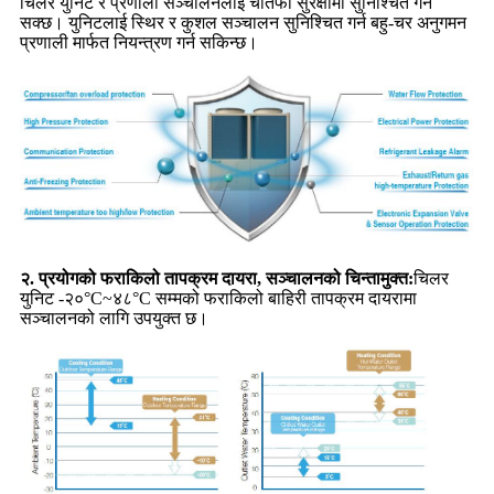
चिलर युनिट र प्रणाली सञ्चालनलाई चौतर्फी सुरक्षामा सुनिश्चित गर्न
सक्छ। युनिटलाई स्थिर र कुशल सञ्चालन सुनिश्चित गर्न बहु-चर अनुगमन
प्रणाली मार्फत नियन्त्रण गर्न सकिन्छ।
२. प्रयोगको फराकिलो तापक्रम दायरा, सञ्चालनको चिन्तामुक्त:
चिलर
युनिट -२०°C~४८°C सम्मको फराकिलो बाहिरी तापक्रम दायरामा
सञ्चालनको लागि उपयुक्त छ।