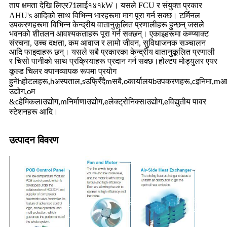
ताप क्षमता देखि लिएर
लाई
kW। यसले FCU र संयुक्त प्रकार
71
१४१
AHU's आदिको साथ विभिन्न भारहरूमा माग पूरा गर्न सक्छ। टर्मिनल
उपकरणहरूमा विभिन्न केन्द्रीय वातानुकूलित प्रणालीहरू हुन्छन् जसले
भवनको शीतलन आवश्यकताहरू पूरा गर्न सक्छन्। एकाइहरूमा कम्प्याक्ट
संरचना, उच्च दक्षता, कम आवाज र लामो जीवन, सुविधाजनक सञ्चालन
आदि फाइदाहरू छन्। यसले सबै प्रकारका केन्द्रीय वातानुकूलित प्रणाली
र चिसो पानीको साथ प्रक्रियाहरू प्रदान गर्न सक्छ।
होल्टप मोड्युलर एयर
व्यापक रूपमा प्रयोग
कूल्ड चिलर क्यान
हुने
होटलहरू,
अस्पताल,
उफ्रिँदै
सबै,
कार्यालय
उपकरणहरू,
इनिमा,
आ
h
h
s
m
o
b
c
m
उद्योग,
म
o
&
हेमिकल
उद्योग,
निर्माण
उद्योग,
लेक्ट्रोनिक्स
उद्योग,
विद्युतीय पावर
c
i
m
i
e
i
e
स्टेशनहरू आदि।
उत्पादन विवरण