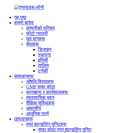
गृह पृष्ठ
हाम्रो बारेमा
कम्पनीको परिचय
फोटो ग्यालरी
मूल मानहरू
सेवाहरू
डिजाइन
स्थापना
इपिसी
तालिम
टर्नकी
समाधानहरू
औषधि बिरुवाहरू
GMP सफा कोठा
कारखाना र कार्यशालाहरू
व्यावसायिक भवन
शैक्षिक सुविधाहरू
आवासीय
आधुनिक फार्म
उत्पादनहरू
एयर ह्यान्डलिंग युनिटहरू
सफा कोठा एयर ह्यान्डलिंग युनिट