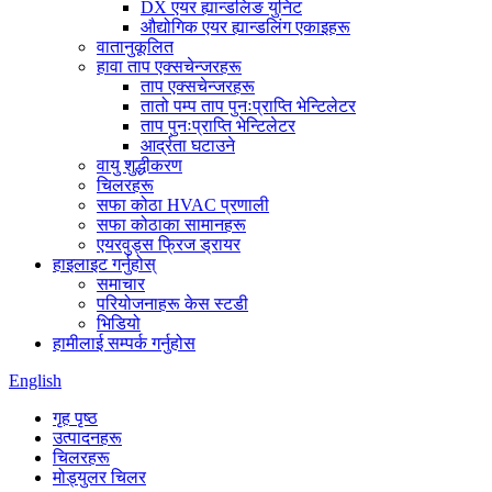
DX एयर ह्यान्डलिङ युनिट
औद्योगिक एयर ह्यान्डलिंग एकाइहरू
वातानुकूलित
हावा ताप एक्सचेन्जरहरू
ताप एक्सचेन्जरहरू
तातो पम्प ताप पुनःप्राप्ति भेन्टिलेटर
ताप पुनःप्राप्ति भेन्टिलेटर
आर्द्रता घटाउने
वायु शुद्धीकरण
चिलरहरू
सफा कोठा HVAC प्रणाली
सफा कोठाका सामानहरू
एयरवुड्स फ्रिज ड्रायर
हाइलाइट गर्नुहोस्
समाचार
परियोजनाहरू केस स्टडी
भिडियो
हामीलाई सम्पर्क गर्नुहोस
English
गृह पृष्ठ
उत्पादनहरू
चिलरहरू
मोड्युलर चिलर