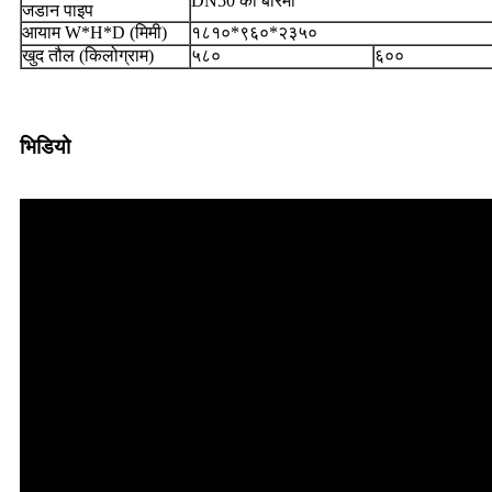
DN50 को बारेमा
जडान पाइप
आयाम W*H*D (मिमी)
१८१०*९६०*२३५०
खुद तौल (किलोग्राम)
५८०
६००
भिडियो