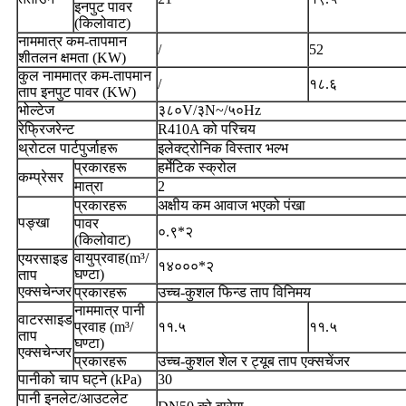
इनपुट पावर
(किलोवाट)
नाममात्र कम-तापमान
/
52
शीतलन क्षमता (KW)
कुल नाममात्र कम-तापमान
/
१८.६
ताप इनपुट पावर (KW)
भोल्टेज
३८०V/३N~/५०Hz
रेफ्रिजरेन्ट
R410A को परिचय
थ्रोटल पार्टपुर्जाहरू
इलेक्ट्रोनिक विस्तार भल्भ
प्रकारहरू
हर्मेटिक स्क्रोल
कम्प्रेसर
मात्रा
2
प्रकारहरू
अक्षीय कम आवाज भएको पंखा
पङ्खा
पावर
०.९*२
(किलोवाट)
वायुप्रवाह(m³/
एयरसाइड
१४०००*२
घण्टा)
ताप
एक्सचेन्जर
प्रकारहरू
उच्च-कुशल फिन्ड ताप विनिमय
नाममात्र पानी
वाटरसाइड
प्रवाह (m³/
११.५
११.५
ताप
घण्टा)
एक्सचेन्जर
प्रकारहरू
उच्च-कुशल शेल र ट्यूब ताप एक्सचेंजर
पानीको चाप घट्ने (kPa)
30
पानी इनलेट/आउटलेट