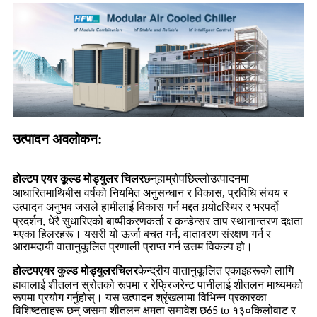
उत्पादन अवलोकन:
छन्
पछिल्लो
मा
होल्टप एयर कूल्ड मोड्युलर चिलर
हाम्रो
उत्पादन
आधारित
बीस वर्षको नियमित अनुसन्धान र विकास, प्रविधि संचय र
माथि
उत्पादन अनुभव जसले हामीलाई विकास गर्न मद्दत गर्‍यो
स्थिर र भरपर्दो
c
प्रदर्शन, धेरै सुधारिएको बाष्पीकरणकर्ता र कन्डेन्सर ताप स्थानान्तरण दक्षता
भएका हिलरहरू। यसरी यो ऊर्जा बचत गर्न, वातावरण संरक्षण गर्न र
आरामदायी वातानुकूलित प्रणाली प्राप्त गर्न उत्तम विकल्प हो।
केन्द्रीय वातानुकूलित एकाइहरूको लागि
होल्टप
एयर कुल्ड मोड्युलर
चिलर
हावालाई शीतलन स्रोतको रूपमा र रेफ्रिजरेन्ट पानीलाई शीतलन माध्यमको
रूपमा प्रयोग गर्नुहोस्। यस उत्पादन श्रृंखलामा विभिन्न प्रकारका
विशिष्टताहरू छन् जसमा शीतलन क्षमता समावेश छ
to
किलोवाट र
65
१३०