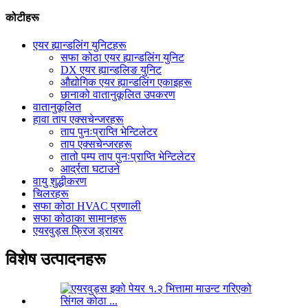
कोटीहरू
एयर ह्यान्डलिंग युनिटहरू
सफा कोठा एयर ह्यान्डलिंग युनिट
DX एयर ह्यान्डलिङ युनिट
औद्योगिक एयर ह्यान्डलिंग एकाइहरू
छानाको वातानुकूलित उपकरण
वातानुकूलित
हावा ताप एक्सचेन्जरहरू
ताप पुनःप्राप्ति भेन्टिलेटर
ताप एक्सचेन्जरहरू
तातो पम्प ताप पुनःप्राप्ति भेन्टिलेटर
आर्द्रता घटाउने
वायु शुद्धीकरण
चिलरहरू
सफा कोठा HVAC प्रणाली
सफा कोठाका सामानहरू
एयरवुड्स फ्रिज ड्रायर
विशेष उत्पादनहरू