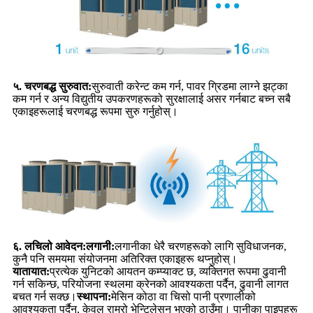
५. चरणबद्ध सुरुवात:
सुरुवाती करेन्ट कम गर्न, पावर ग्रिडमा लाग्ने झट्का
कम गर्न र अन्य विद्युतीय उपकरणहरूको सुरक्षालाई असर गर्नबाट बच्न सबै
एकाइहरूलाई चरणबद्ध रूपमा सुरु गर्नुहोस्।
६. लचिलो आवेदन:
लगानी:
लगानीका धेरै चरणहरूको लागि सुविधाजनक,
कुनै पनि समयमा संयोजनमा अतिरिक्त एकाइहरू थप्नुहोस्।
यातायात:
प्रत्येक युनिटको आयतन कम्प्याक्ट छ, व्यक्तिगत रूपमा ढुवानी
गर्न सकिन्छ, परियोजना स्थलमा क्रेनको आवश्यकता पर्दैन, ढुवानी लागत
बचत गर्न सक्छ।
स्थापना:
मेसिन कोठा वा चिसो पानी प्रणालीको
आवश्यकता पर्दैन, केवल राम्रो भेन्टिलेसन भएको ठाउँमा। पानीका पाइपहरू