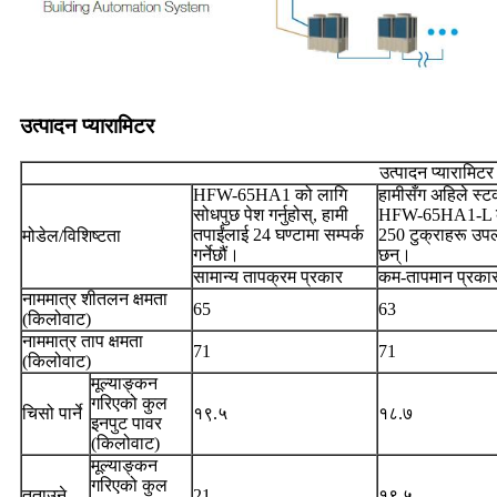
उत्पादन प्यारामिटर
उत्पादन प्यारामिटर
HFW-65HA1 को लागि
हामीसँग अहिले स्
सोधपुछ पेश गर्नुहोस्, हामी
HFW-65HA1-L 
तपाईंलाई 24 घण्टामा सम्पर्क
250 टुक्राहरू उपल
मोडेल/विशिष्टता
गर्नेछौं।
छन्।
सामान्य तापक्रम प्रकार
कम-तापमान प्रका
नाममात्र शीतलन क्षमता
65
63
(किलोवाट)
नाममात्र ताप क्षमता
71
71
(किलोवाट)
मूल्याङ्कन
गरिएको कुल
चिसो पार्ने
१९.५
१८.७
इनपुट पावर
(किलोवाट)
मूल्याङ्कन
गरिएको कुल
तताउने
21
१९.५