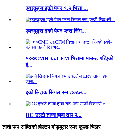
एयरवुड्स इको पेयर १.२ भित्ता ...
एयरवुड्स इको पेयर प्लस सिंग...
१००CMH ८८CFM भित्तामा माउन्ट गरिएको
ई...
इको लिङ्क सिंगल रुम डक्टल...
DC उल्टो ताजा हावा ताप पु...
तातो पम्प सहितको होल्टप मोड्युलर एयर कूल्ड चिलर