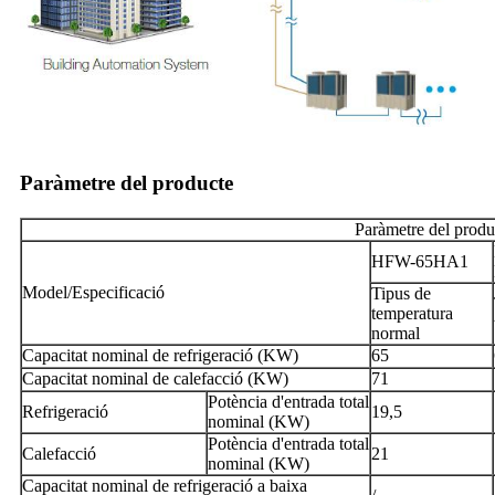
Paràmetre del producte
Paràmetre del produ
HFW-65HA1
Model/Especificació
Tipus de
temperatura
normal
Capacitat nominal de refrigeració (KW)
65
Capacitat nominal de calefacció (KW)
71
Potència d'entrada total
Refrigeració
19,5
nominal (KW)
Potència d'entrada total
Calefacció
21
nominal (KW)
Capacitat nominal de refrigeració a baixa