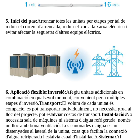
5. Inici del pas:
Arrencar totes les unitats per etapes per tal de
reduir el corrent d'arrencada, reduir el xoc a la xarxa elèctrica i
evitar afectar la seguretat d'altres equips elèctrics.
6. Aplicació flexible:
Inversió:
Afegiu unitats addicionals en
combinació en qualsevol moment, convenient per a múltiples
etapes d'inversió.
Transport:
El volum de cada unitat és
compacte, es pot transportar individualment, no necessita grua al
lloc del projecte, pot estalviar costos de transport.
Instal·lació:
No
necessita sala de màquines ni sistema d'aigua refrigerada, només
un lloc amb bona ventilació. Les canonades d'aigua estan
dissenyades al lateral de la unitat, cosa que facilita la connexió
d'aigua refrigerada i estalvia espai d'instal·lació.
Sistema:
Al