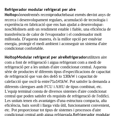
Refrigerador modular refrigerat per aire
són
més recent
basat en
vint anys de
Holtop
nostre
producte
més de
recerca i desenvolupament regulars, acumulació de tecnologia i
experiència en fabricació que ens han ajudat a desenvolupar-
nos
Molinets amb un rendiment estable i fiable, una eficiència de
c
transferència de calor de l'evaporador i el condensador molt
millorada. D'aquesta manera, és la millor opció per estalviar
energia, protegir el medi ambient i aconseguir un sistema d'aire
condicionat confortable.
utilitzen aire
Holtop
Modular refrigerat per aire
Refrigerador
com a font de refrigeració i aigua refrigerant com a medi de
refrigeració per a les unitats d'aire condicionat central. Aquesta
sèrie de productes té diferents tipus d'especificacions de capacitat
de refrigeració que van des de
to
kW i capacitat de
65
130
calefacció que oscil·la entre
a
kW. Pot satisfer la demanda a
71
141
diferents càrregues amb FCU i AHU de tipus combinat, etc.
L'equip terminal consta de diversos sistemes d'aire condicionat
central que poden satisfer els requisits de refrigeració de l'edifici.
Les unitats tenen els avantatges d'una estructura compacta, alta
eficiència, baix soroll i llarga vida útil, funcionament convenient,
etc. Pot proporcionar tot tipus de sistemes i processos d'aire
condicionat central amb aigua refrigerada.
Refrigerador modular