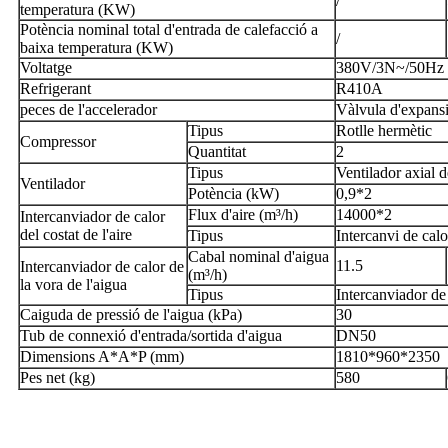
/
temperatura (KW)
Potència nominal total d'entrada de calefacció a
/
baixa temperatura (KW)
Voltatge
380V/3N~/50Hz
Refrigerant
R410A
peces de l'accelerador
Vàlvula d'expansi
Tipus
Rotlle hermètic
Compressor
Quantitat
2
Tipus
Ventilador axial d
Ventilador
Potència (kW)
0,9*2
Flux d'aire (m³/h)
14000*2
Intercanviador de calor
del costat de l'aire
Tipus
Intercanvi de calo
Cabal nominal d'aigua
11.5
Intercanviador de calor de
(m³/h)
la vora de l'aigua
Tipus
Intercanviador de 
Caiguda de pressió de l'aigua (kPa)
30
Tub de connexió d'entrada/sortida d'aigua
DN50
Dimensions A*A*P (mm)
1810*960*2350
Pes net (kg)
580