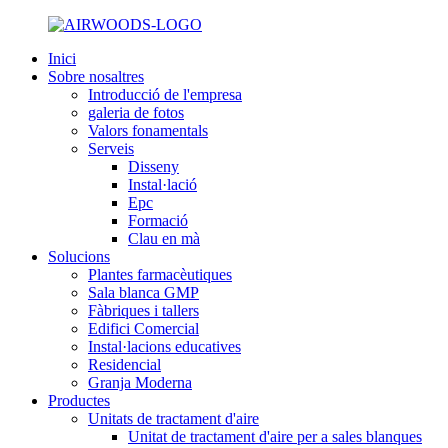
Inici
Sobre nosaltres
Introducció de l'empresa
galeria de fotos
Valors fonamentals
Serveis
Disseny
Instal·lació
Epc
Formació
Clau en mà
Solucions
Plantes farmacèutiques
Sala blanca GMP
Fàbriques i tallers
Edifici Comercial
Instal·lacions educatives
Residencial
Granja Moderna
Productes
Unitats de tractament d'aire
Unitat de tractament d'aire per a sales blanques