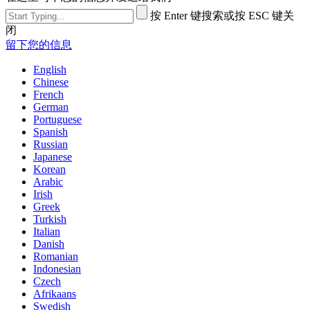
按 Enter 键搜索或按 ESC 键关
闭
留下您的信息
English
Chinese
French
German
Portuguese
Spanish
Russian
Japanese
Korean
Arabic
Irish
Greek
Turkish
Italian
Danish
Romanian
Indonesian
Czech
Afrikaans
Swedish