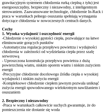
grawitacyjnym systemem chłodzenia rurką cieplną z tyłu) jest
energooszczędny, bezpieczny i niezawodny, z inteligentnym
sterowaniem. Zaawansowane technologie, chłodzenie In-Rack i
praca w warunkach pełnego osuszania spełniają wymagania
dotyczące chłodzenia w nowoczesnych centrach danych.
Cechy
1. Wysoka wydajność i oszczędność energii
-Chłodzenie o wysokiej gęstości ciepła, pozwalające na łatwe
eliminowanie gorących punktów
-Automatyczna regulacja przepływu powietrza i wydajności
chłodzenia w zależności od wydzielania ciepła przez szafę
serwerową
- Uproszczona konstrukcja przepływu powietrza z dużą
powierzchnią wiatru, niskim oporem wiatru i niskim zużyciem
energii
-Precyzyjne chłodzenie docelowego źródła ciepła o wysokiej
wydajności i niskim zużyciu energii
-Kompleksowe chłodzenie ciepłem jawnym pozwala uniknąć
zużycia energii spowodowanego wielokrotnym nawilżaniem i
osuszaniem
2. Bezpieczny i niezawodny
-Praca w warunkach całkowicie suchych gwarantuje, że do
pomieszczenia nie dostanie się woda