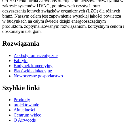
Od 2007 roku firma Airwoods oferuje kompleksowe rozwiązania w
zakresie systemów HVAC, pomieszczeń czystych oraz
oczyszczania lotnych związków organicznych (LZO) dla różnych
branż. Naszym celem jest zapewnienie wysokiej jakości powietrza
w budynkach na całym świecie dzięki energooszczędnym
produktom, zoptymalizowanym rozwiązaniom, korzystnym cenom i
doskonałym usługom.
Rozwiązania
Zakłady farmaceutyczne
Fabryki
Budynek komercyjny
Placówki edukacyjne
Nowoczesne gospodarstwo
Szybkie linki
Produkty
projektowanie
Aktualności
Centrum wideo
O Airwoods