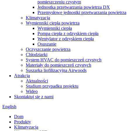
pomieszczeniu czystym
Jednostka przetwarzania powietrza DX
Przemysłowe jednostki przetwarzania powietrza
Klimatyzacja
Wymienniki ciepła powietrza
Wymienniki ciepła
Pompa ciepła z odzyskiem ciepła
Wentylator z odzyskiem ciepła
Osuszanie
Oczyszczanie powietrza
Chłodziarki
System HVAC do pomieszczeń czystych
Materiały do ​​pomieszczeń czystych
Suszarka liofilizacyjna Airwoods
Atrakcja
Aktualności
Studium przypadku projektu
Wideo
Skontaktuj się z nami
English
Dom
Produkty
Klimatyzacja