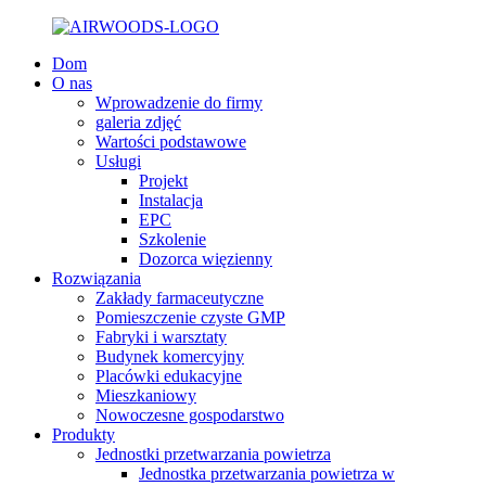
Dom
O nas
Wprowadzenie do firmy
galeria zdjęć
Wartości podstawowe
Usługi
Projekt
Instalacja
EPC
Szkolenie
Dozorca więzienny
Rozwiązania
Zakłady farmaceutyczne
Pomieszczenie czyste GMP
Fabryki i warsztaty
Budynek komercyjny
Placówki edukacyjne
Mieszkaniowy
Nowoczesne gospodarstwo
Produkty
Jednostki przetwarzania powietrza
Jednostka przetwarzania powietrza w