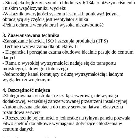
- Stosuj ekologiczny czynnik chłodniczy R134a o niższym ciśnieniu
i niskim współczynniku wycieku
-Wskaźnik awaryjności systemu jest niski, ponieważ jedyną
obracającą się częścią jest wentylator silnika
-Pełna ochrona wentylatora i wysoka niezawodność
3. Zaawansowana technika
-Zarządzanie jakością ISO i szczupła produkcja (TPS)
-Techniki wytwarzania dla obiektów IT
- Elegancka i porządna czarna obudowa idealnie pasuje do centrum
danych
- Rama o wysokiej wytrzymałości nadaje się do transportu
morskiego, lądowego i lotniczego
-Jednorodny kanał formujący z dużą wytrzymałością i ładnym
wyglądem zewnętrznym
4. Oszczędność miejsca
-Zintegrowana konstrukcja z szafą serwerową, nie wymaga
dodatkowej, wcześniej zarezerwowanej przestrzeni instalacyjnej
-Automatyczna adaptacja do mocy serwera, łatwa i elastyczna
rozbudowa serwera
- Rozszerzenie pojemności o jednostkę na tylnym panelu pozwala
łatwo spełnić dodatkowe wymagania dotyczące chłodzenia w
centrum danych