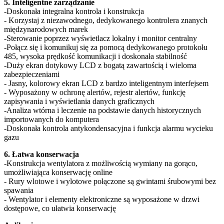
5. Inteligentne zarządzanie
-Doskonała integralna kontrola i konstrukcja
- Korzystaj z niezawodnego, dedykowanego kontrolera znanych
międzynarodowych marek
-Sterowanie poprzez wyświetlacz lokalny i monitor centralny
-Połącz się i komunikuj się za pomocą dedykowanego protokołu
485, wysoka prędkość komunikacji i doskonała stabilność
-Duży ekran dotykowy LCD z bogatą zawartością i wieloma
zabezpieczeniami
- Jasny, kolorowy ekran LCD z bardzo inteligentnym interfejsem
- Wyposażony w ochronę alertów, rejestr alertów, funkcję
zapisywania i wyświetlania danych graficznych
-Analiza wtórna i leczenie na podstawie danych historycznych
importowanych do komputera
-Doskonała kontrola antykondensacyjna i funkcja alarmu wycieku
gazu
6. Łatwa konserwacja
-Konstrukcja wentylatora z możliwością wymiany na gorąco,
umożliwiająca konserwację online
- Rury wlotowe i wylotowe połączone są gwintami śrubowymi bez
spawania
- Wentylator i elementy elektroniczne są wyposażone w drzwi
dostępowe, co ułatwia konserwację