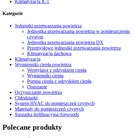
Klimatyzacja ICT
Kategorie
Jednostki przetwarzania powietrza
Jednostka przetwarzania powietrza w pomieszczeniu
czystym
Jednostka przetwarzania powietrza DX
Przemysłowe jednostki przetwarzania powietrza
Klimatyzacja dachowa
Klimatyzacja
Wymienniki ciepła powietrza
Wentylator z odzyskiem ciepła
Wymienniki ciepła
Pompa ciepła z odzyskiem ciepła
Osuszanie
Oczyszczanie powietrza
Chłodziarki
System HVAC do pomieszczeń czystych
Materiały do ​​pomieszczeń czystych
Suszarka liofilizacyjna Airwoods
Polecane produkty