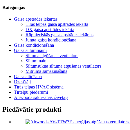
Kategorijas
Gaisa apstrādes iekārtas
Tīrās telpas gaisa apstrādes iekārta
DX gaisa apstrādes iekārta
Rūpnieciskās gaisa apstrādes iekārtas
Jumta gaisa kondicionēšana
Gaisa kondicionēšana
Gaisa siltummaiņi
Siltuma atgūšanas ventilators
Siltummaiņi
Siltumsūkņa siltuma atgūšanas ventilators
Mitruma samazināšana
Gaisa attīrīšana
Dzesētāji
Tīrās telpas HVAC sistēma
Tīrtelpu piederumi
Airwoods saldēšanas žāvētājs
Piedāvātie produkti