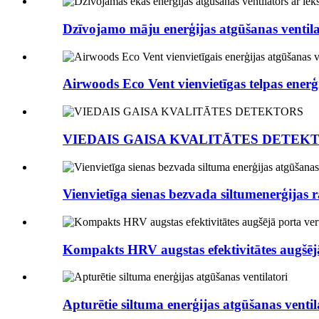
Dzīvojamo māju enerģijas atgūšanas ventilat
Airwoods Eco Vent vienvietīgas telpas enerģi
VIEDAIS GAISA KVALITĀTES DETEK
Vienvietīga sienas bezvada siltumenerģijas r
Kompakts HRV augstas efektivitātes augšējā 
Apturētie siltuma enerģijas atgūšanas ventil