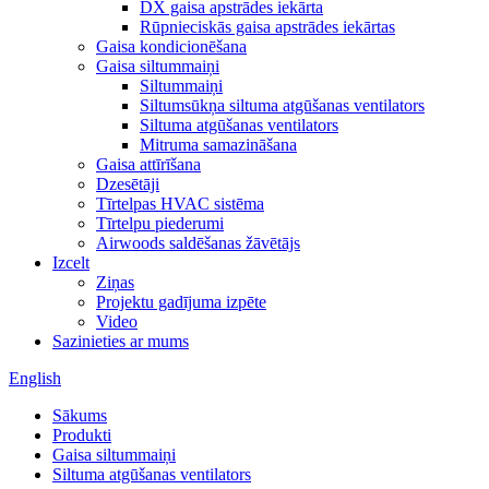
DX gaisa apstrādes iekārta
Rūpnieciskās gaisa apstrādes iekārtas
Gaisa kondicionēšana
Gaisa siltummaiņi
Siltummaiņi
Siltumsūkņa siltuma atgūšanas ventilators
Siltuma atgūšanas ventilators
Mitruma samazināšana
Gaisa attīrīšana
Dzesētāji
Tīrtelpas HVAC sistēma
Tīrtelpu piederumi
Airwoods saldēšanas žāvētājs
Izcelt
Ziņas
Projektu gadījuma izpēte
Video
Sazinieties ar mums
English
Sākums
Produkti
Gaisa siltummaiņi
Siltuma atgūšanas ventilators