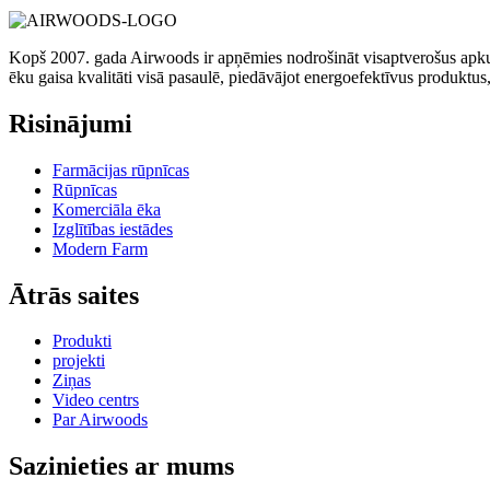
Kopš 2007. gada Airwoods ir apņēmies nodrošināt visaptverošus apkur
ēku gaisa kvalitāti visā pasaulē, piedāvājot energoefektīvus produktus
Risinājumi
Farmācijas rūpnīcas
Rūpnīcas
Komerciāla ēka
Izglītības iestādes
Modern Farm
Ātrās saites
Produkti
projekti
Ziņas
Video centrs
Par Airwoods
Sazinieties ar mums