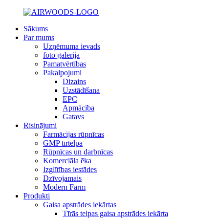
Sākums
Par mums
Uzņēmuma ievads
foto galerija
Pamatvērtības
Pakalpojumi
Dizains
Uzstādīšana
EPC
Apmācība
Gatavs
Risinājumi
Farmācijas rūpnīcas
GMP tīrtelpa
Rūpnīcas un darbnīcas
Komerciāla ēka
Izglītības iestādes
Dzīvojamais
Modern Farm
Produkti
Gaisa apstrādes iekārtas
Tīrās telpas gaisa apstrādes iekārta