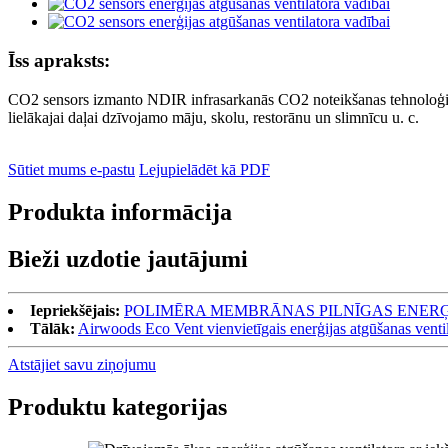
Īss apraksts:
CO2 sensors izmanto NDIR infrasarkanās CO2 noteikšanas tehnoloģiju, 
lielākajai daļai dzīvojamo māju, skolu, restorānu un slimnīcu u. c.
Sūtiet mums e-pastu
Lejupielādēt kā PDF
Produkta informācija
Bieži uzdotie jautājumi
Iepriekšējais:
POLIMĒRA MEMBRĀNAS PILNĪGAS ENERĢ
Tālāk:
Airwoods Eco Vent vienvietīgais enerģijas atgūšanas vent
Atstājiet savu ziņojumu
Produktu kategorijas