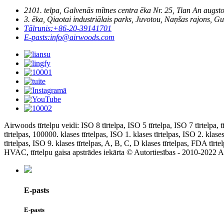
2101. telpa, Galvenās mītnes centra ēka Nr. 25, Tian An augst
3. ēka, Qiaotai industriālais parks, Juvotou, Naņšas rajons, G
Tālrunis:
+86-20-39141701
E-pasts:
info@airwoods.com
Airwoods tīrtelpu veidi: ISO 8 tīrtelpa, ISO 5 tīrtelpa, ISO 7 tīrtelpa, t
tīrtelpas, 100000. klases tīrtelpas, ISO 1. klases tīrtelpas, ISO 2. klases
tīrtelpas, ISO 9. klases tīrtelpas, A, B, C, D klases tīrtelpas, FDA tīrte
HVAC, tīrtelpu gaisa apstrādes iekārta © Autortiesības - 2010-2022 Ai
E-pasts
E-pasts