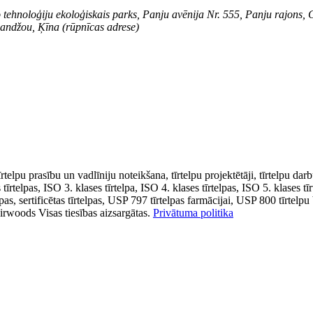
o tehnoloģiju ekoloģiskais parks, Panju avēnija Nr. 555, Panju rajons
uandžou, Ķīna (rūpnīcas adrese)
īrtelpu prasību un vadlīniju noteikšana, tīrtelpu projektētāji, tīrtelpu dar
 tīrtelpas, ISO 3. klases tīrtelpa, ISO 4. klases tīrtelpas, ISO 5. klases tī
lpas, sertificētas tīrtelpas, USP 797 tīrtelpas farmācijai, USP 800 tīrtelpu
rwoods Visas tiesības aizsargātas.
Privātuma politika