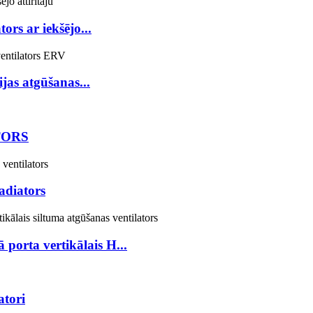
ors ar iekšējo...
jas atgūšanas...
TORS
adiators
porta vertikālais H...
atori