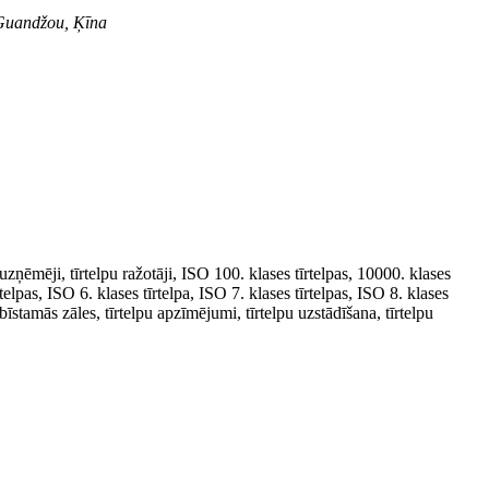
, Guandžou, Ķīna
buzņēmēji, tīrtelpu ražotāji, ISO 100. klases tīrtelpas, 10000. klases
rtelpas, ISO 6. klases tīrtelpa, ISO 7. klases tīrtelpas, ISO 8. klases
 bīstamās zāles, tīrtelpu apzīmējumi, tīrtelpu uzstādīšana, tīrtelpu