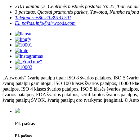
2101 kambarys, Centrinės būstinės pastatas Nr. 25, Tian An au
3 pastatas, Qiaotai pramonės parkas, Yuwotou, Nansha rajona
Telefonas:
+86-20-39141701
El. paštas:
info@airwoods.com
„Airwoods“ švarių patalpų tipai: ISO 8 švarios patalpos, ISO 5 švarios
švarių patalpų gamintojai, ISO 100 klasės švarios patalpos, 10000 klas
patalpos, ISO 4 klasės švarios patalpos, ISO 5 klasės švarios patalpos
švarios patalpos, FDA švarios patalpos, sertifikuotos švarios patalpo
švarių patalpų ŠVOK, švarių patalpų oro tvarkymo įrenginiai. © Auto
El. paštas
El. paštas