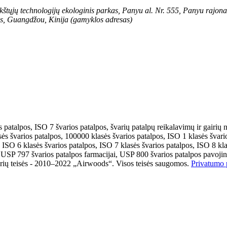
kštųjų technologijų ekologinis parkas, Panyu al. Nr. 555, Panyu rajon
s, Guangdžou, Kinija (gamyklos adresas)
 patalpos, ISO 7 švarios patalpos, švarių patalpų reikalavimų ir gairių 
ės švarios patalpos, 100000 klasės švarios patalpos, ISO 1 klasės švari
, ISO 6 klasės švarios patalpos, ISO 7 klasės švarios patalpos, ISO 8 kla
s, USP 797 švarios patalpos farmacijai, USP 800 švarios patalpos pavoji
rių teisės - 2010–2022 „Airwoods“. Visos teisės saugomos.
Privatumo p