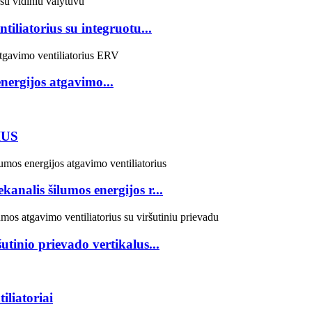
iliatorius su integruotu...
nergijos atgavimo...
IUS
nalis šilumos energijos r...
inio prievado vertikalus...
iliatoriai