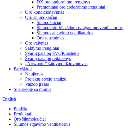
DX oro apdorojimo įrenginys
Pramoniniai oro apdorojimo įrenginiai
Oro kondicionavimas
Oro šilumokaičiai
Šilumokaičiai
Šilumos siurblio šilumos atgavimo ventiliatorius
Šilumos atgavimo ventiliatorius
Oro sausinimas
Oro valymas
Šaldymo įrenginiai
Švarių patalpų ŠVOK sistema
Švarių patalpų reikmenys
„Airwoods“ šaldymo džiovintuvas
Paryškinti
Naujienos
Projektų atvejo analizė
Vaizdo įrašas
Susisiekite su mumis
English
Pradžia
Produktai
Oro šilumokaičiai
Šilumos atgavimo ventiliatorius