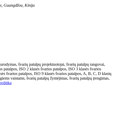
as, Guangdžou, Kinija
nurodymas, švarių patalpų projektuotojai, švarių patalpų rangovai,
os patalpos, ISO 2 klasės švarios patalpos, ISO 3 klasės švarios
sės švarios patalpos, ISO 9 klasės švarios patalpos, A, B, C, D klasių
ngiems vaistams, švarių patalpų žymėjimas, švarių patalpų įrengimas,
olitika