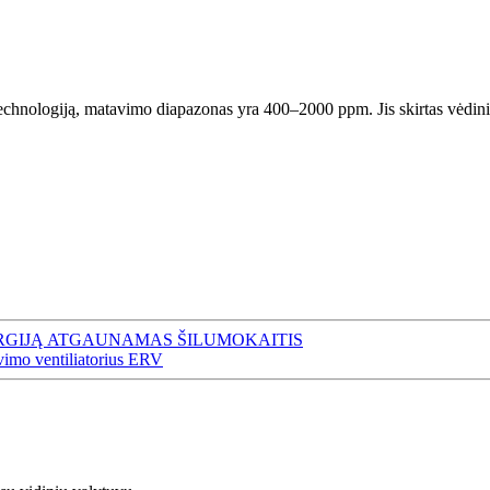
chnologiją, matavimo diapazonas yra 400–2000 ppm. Jis skirtas vėdin
ERGIJĄ ATGAUNAMAS ŠILUMOKAITIS
vimo ventiliatorius ERV