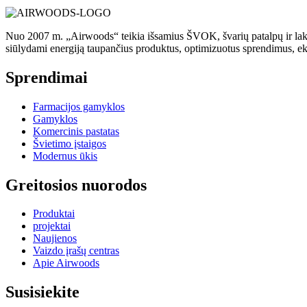
Nuo 2007 m. „Airwoods“ teikia išsamius ŠVOK, švarių patalpų ir laki
siūlydami energiją taupančius produktus, optimizuotus sprendimus, e
Sprendimai
Farmacijos gamyklos
Gamyklos
Komercinis pastatas
Švietimo įstaigos
Modernus ūkis
Greitosios nuorodos
Produktai
projektai
Naujienos
Vaizdo įrašų centras
Apie Airwoods
Susisiekite