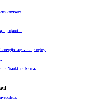
.
ymui