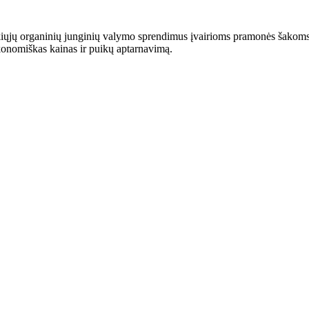
ųjų organinių junginių valymo sprendimus įvairioms pramonės šakoms. 
konomiškas kainas ir puikų aptarnavimą.