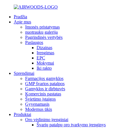
Pradžia
Apie mus
Įmonės pristatymas
nuotraukų galerija
Pagrindinės vertybės
Paslaugos
Dizainas
Įrengimas
EPC
Mokymai
Iki rakto
Sprendimai
Farmacijos gamyklos
GMP švarios patalpos
Gamyklos ir dirbtuvės
Komercinis pastatas
Švietimo įstaigos
Gyvenamasis
Modernus ūkis
Produktai
Oro vėdinimo įrenginiai
Švarių patalpų oro tvarkymo įrenginys