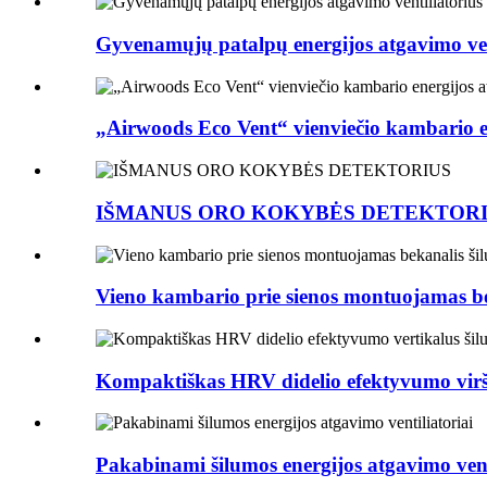
Gyvenamųjų patalpų energijos atgavimo vent
„Airwoods Eco Vent“ vienviečio kambario e
IŠMANUS ORO KOKYBĖS DETEKTOR
Vieno kambario prie sienos montuojamas beka
Kompaktiškas HRV didelio efektyvumo viršut
Pakabinami šilumos energijos atgavimo vent