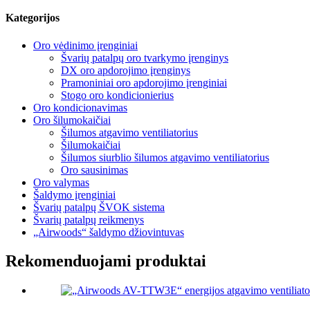
Kategorijos
Oro vėdinimo įrenginiai
Švarių patalpų oro tvarkymo įrenginys
DX oro apdorojimo įrenginys
Pramoniniai oro apdorojimo įrenginiai
Stogo oro kondicionierius
Oro kondicionavimas
Oro šilumokaičiai
Šilumos atgavimo ventiliatorius
Šilumokaičiai
Šilumos siurblio šilumos atgavimo ventiliatorius
Oro sausinimas
Oro valymas
Šaldymo įrenginiai
Švarių patalpų ŠVOK sistema
Švarių patalpų reikmenys
„Airwoods“ šaldymo džiovintuvas
Rekomenduojami produktai