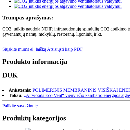
Trumpas aprašymas:
CO2 jutiklis naudoja NDIR infraraudonųjų spindulių CO2 aptikimo te
gyvenamųjų namų, mokyklų, restoranų, ligoninių ir kt.
Siųskite mums el. laišką
Atsisiųsti kaip PDF
Produkto informacija
DUK
Ankstesnis:
POLIMERINIS MEMBRANINIS VISIŠKAI EN
Toliau:
„Airwoods Eco Vent“ vienviečio kambario energijos atga
Palikite savo žinutę
Produktų kategorijos