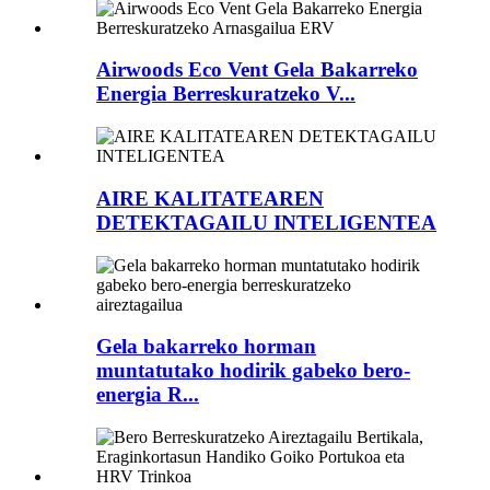
Airwoods Eco Vent Gela Bakarreko
Energia Berreskuratzeko V...
AIRE KALITATEAREN
DETEKTAGAILU INTELIGENTEA
Gela bakarreko horman
muntatutako hodirik gabeko bero-
energia R...