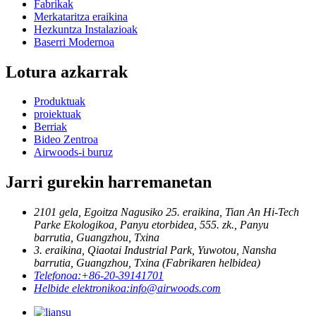
Fabrikak
Merkataritza eraikina
Hezkuntza Instalazioak
Baserri Modernoa
Lotura azkarrak
Produktuak
proiektuak
Berriak
Bideo Zentroa
Airwoods-i buruz
Jarri gurekin harremanetan
2101 gela, Egoitza Nagusiko 25. eraikina, Tian An Hi-Tech
Parke Ekologikoa, Panyu etorbidea, 555. zk., Panyu
barrutia, Guangzhou, Txina
3. eraikina, Qiaotai Industrial Park, Yuwotou, Nansha
barrutia, Guangzhou, Txina (Fabrikaren helbidea)
Telefonoa:
+86-20-39141701
Helbide elektronikoa:
info@airwoods.com