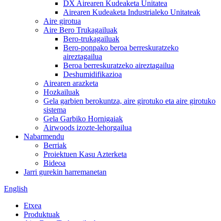
DX Airearen Kudeaketa Unitatea
Airearen Kudeaketa Industrialeko Unitateak
Aire girotua
Aire Bero Trukagailuak
Bero-trukagailuak
Bero-ponpako beroa berreskuratzeko
aireztagailua
Beroa berreskuratzeko aireztagailua
Deshumidifikazioa
Airearen arazketa
Hozkailuak
Gela garbien berokuntza, aire girotuko eta aire girotuko
sistema
Gela Garbiko Hornigaiak
Airwoods izozte-lehorgailua
Nabarmendu
Berriak
Proiektuen Kasu Azterketa
Bideoa
Jarri gurekin harremanetan
English
Etxea
Produktuak