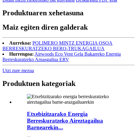
Produktuaren xehetasuna
Maiz egiten diren galderak
Aurrekoa:
POLIMERO MINTZ ENERGIA OSOA
BERRESKURATZEKO BERO-TRUKAGAILUA
Hurrengoa:
Airwoods Eco Vent Gela Bakarreko Energia
Berreskuratzeko Arnasgailua ERV
Utzi zure mezua
Produktuen kategoriak
Etxebizitzarako Energia
Berreskuratzeko Aireztagailua
Barnearekin...