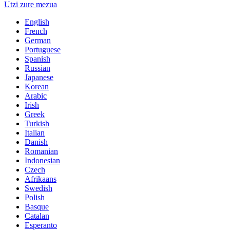
Utzi zure mezua
English
French
German
Portuguese
Spanish
Russian
Japanese
Korean
Arabic
Irish
Greek
Turkish
Italian
Danish
Romanian
Indonesian
Czech
Afrikaans
Swedish
Polish
Basque
Catalan
Esperanto