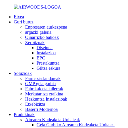
Etxea
Guri buruz
Enpresaren aurkezpena
argazki galeria
Oinarrizko balioak
Zerbitzuak
Diseinua
Instalazioa
EPC
Prestakuntza
Giltza eskura
Soluzioak
Farmazia-landareak
GMP gela garbia
Fabrikak eta tailerrak
Merkataritza eraikina
Hezkuntza Instalazioak
Etxebizitza
Baserri Modernoa
Produktuak
Airearen Kudeaketa Unitateak
Gela Garbiko Airearen Kudeaketa Unitatea