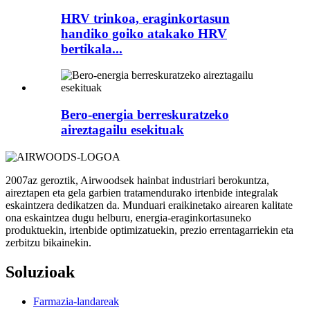
HRV trinkoa, eraginkortasun
handiko goiko atakako HRV
bertikala...
Bero-energia berreskuratzeko
aireztagailu esekituak
2007az geroztik, Airwoodsek hainbat industriari berokuntza,
aireztapen eta gela garbien tratamendurako irtenbide integralak
eskaintzera dedikatzen da. Munduari eraikinetako airearen kalitate
ona eskaintzea dugu helburu, energia-eraginkortasuneko
produktuekin, irtenbide optimizatuekin, prezio errentagarriekin eta
zerbitzu bikainekin.
Soluzioak
Farmazia-landareak