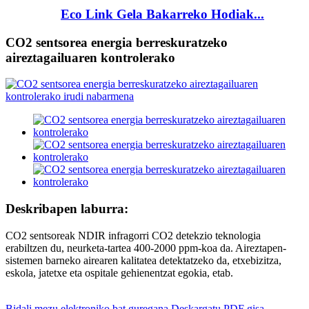
Eco Link Gela Bakarreko Hodiak...
CO2 sentsorea energia berreskuratzeko
aireztagailuaren kontrolerako
Deskribapen laburra:
CO2 sentsoreak NDIR infragorri CO2 detekzio teknologia
erabiltzen du, neurketa-tartea 400-2000 ppm-koa da. Aireztapen-
sistemen barneko airearen kalitatea detektatzeko da, etxebizitza,
eskola, jatetxe eta ospitale gehienentzat egokia, etab.
Bidali mezu elektroniko bat guregana
Deskargatu PDF gisa