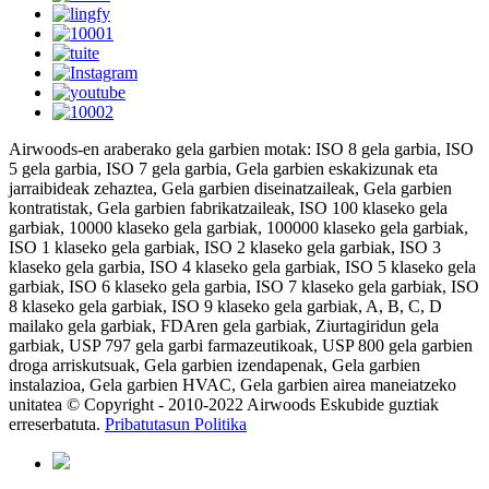
Airwoods-en araberako gela garbien motak: ISO 8 gela garbia, ISO
5 gela garbia, ISO 7 gela garbia, Gela garbien eskakizunak eta
jarraibideak zehaztea, Gela garbien diseinatzaileak, Gela garbien
kontratistak, Gela garbien fabrikatzaileak, ISO 100 klaseko gela
garbiak, 10000 klaseko gela garbiak, 100000 klaseko gela garbiak,
ISO 1 klaseko gela garbiak, ISO 2 klaseko gela garbiak, ISO 3
klaseko gela garbia, ISO 4 klaseko gela garbiak, ISO 5 klaseko gela
garbiak, ISO 6 klaseko gela garbia, ISO 7 klaseko gela garbiak, ISO
8 klaseko gela garbiak, ISO 9 klaseko gela garbiak, A, B, C, D
mailako gela garbiak, FDAren gela garbiak, Ziurtagiridun gela
garbiak, USP 797 gela garbi farmazeutikoak, USP 800 gela garbien
droga arriskutsuak, Gela garbien izendapenak, Gela garbien
instalazioa, Gela garbien HVAC, Gela garbien airea maneiatzeko
unitatea © Copyright - 2010-2022 Airwoods Eskubide guztiak
erreserbatuta.
Pribatutasun Politika