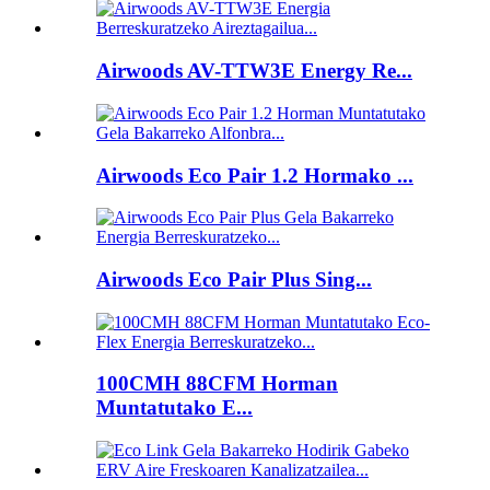
Airwoods AV-TTW3E Energy Re...
Airwoods Eco Pair 1.2 Hormako ...
Airwoods Eco Pair Plus Sing...
100CMH 88CFM Horman
Muntatutako E...