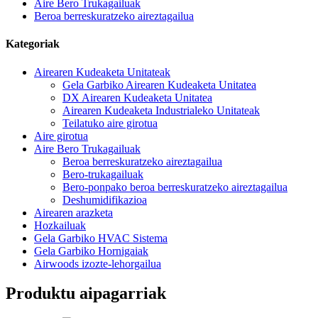
Aire Bero Trukagailuak
Beroa berreskuratzeko aireztagailua
Kategoriak
Airearen Kudeaketa Unitateak
Gela Garbiko Airearen Kudeaketa Unitatea
DX Airearen Kudeaketa Unitatea
Airearen Kudeaketa Industrialeko Unitateak
Teilatuko aire girotua
Aire girotua
Aire Bero Trukagailuak
Beroa berreskuratzeko aireztagailua
Bero-trukagailuak
Bero-ponpako beroa berreskuratzeko aireztagailua
Deshumidifikazioa
Airearen arazketa
Hozkailuak
Gela Garbiko HVAC Sistema
Gela Garbiko Hornigaiak
Airwoods izozte-lehorgailua
Produktu aipagarriak