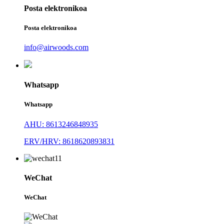
Posta elektronikoa
Posta elektronikoa
info@airwoods.com
Whatsapp
Whatsapp
AHU: 8613246848935
ERV/HRV: 8618620893831
WeChat
WeChat