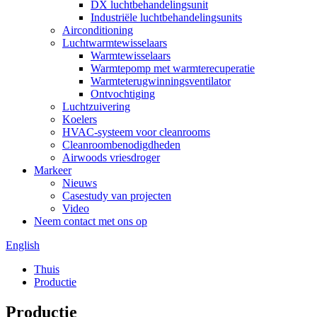
DX luchtbehandelingsunit
Industriële luchtbehandelingsunits
Airconditioning
Luchtwarmtewisselaars
Warmtewisselaars
Warmtepomp met warmterecuperatie
Warmteterugwinningsventilator
Ontvochtiging
Luchtzuivering
Koelers
HVAC-systeem voor cleanrooms
Cleanroombenodigdheden
Airwoods vriesdroger
Markeer
Nieuws
Casestudy van projecten
Video
Neem contact met ons op
English
Thuis
Productie
Productie