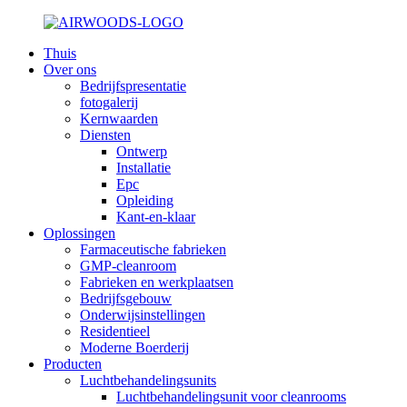
Thuis
Over ons
Bedrijfspresentatie
fotogalerij
Kernwaarden
Diensten
Ontwerp
Installatie
Epc
Opleiding
Kant-en-klaar
Oplossingen
Farmaceutische fabrieken
GMP-cleanroom
Fabrieken en werkplaatsen
Bedrijfsgebouw
Onderwijsinstellingen
Residentieel
Moderne Boerderij
Producten
Luchtbehandelingsunits
Luchtbehandelingsunit voor cleanrooms