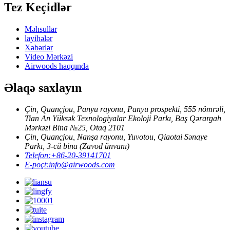
Tez Keçidlər
Məhsullar
layihələr
Xəbərlər
Video Mərkəzi
Airwoods haqqında
Əlaqə saxlayın
Çin, Quançjou, Panyu rayonu, Panyu prospekti, 555 nömrəli,
Tian An Yüksək Texnologiyalar Ekoloji Parkı, Baş Qərargah
Mərkəzi Bina №25, Otaq 2101
Çin, Quançjou, Nanşa rayonu, Yuvotou, Qiaotai Sənaye
Parkı, 3-cü bina (Zavod ünvanı)
Telefon:
+86-20-39141701
E-poçt:
info@airwoods.com