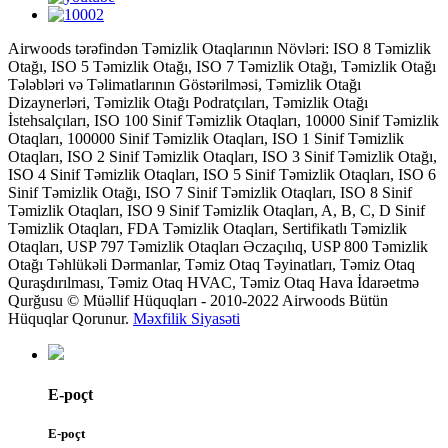
Airwoods tərəfindən Təmizlik Otaqlarının Növləri: ISO 8 Təmizlik
Otağı, ISO 5 Təmizlik Otağı, ISO 7 Təmizlik Otağı, Təmizlik Otağı
Tələbləri və Təlimatlarının Göstərilməsi, Təmizlik Otağı
Dizaynerləri, Təmizlik Otağı Podratçıları, Təmizlik Otağı
İstehsalçıları, ISO 100 Sinif Təmizlik Otaqları, 10000 Sinif Təmizlik
Otaqları, 100000 Sinif Təmizlik Otaqları, ISO 1 Sinif Təmizlik
Otaqları, ISO 2 Sinif Təmizlik Otaqları, ISO 3 Sinif Təmizlik Otağı,
ISO 4 Sinif Təmizlik Otaqları, ISO 5 Sinif Təmizlik Otaqları, ISO 6
Sinif Təmizlik Otağı, ISO 7 Sinif Təmizlik Otaqları, ISO 8 Sinif
Təmizlik Otaqları, ISO 9 Sinif Təmizlik Otaqları, A, B, C, D Sinif
Təmizlik Otaqları, FDA Təmizlik Otaqları, Sertifikatlı Təmizlik
Otaqları, USP 797 Təmizlik Otaqları Əczaçılıq, USP 800 Təmizlik
Otağı Təhlükəli Dərmanlar, Təmiz Otaq Təyinatları, Təmiz Otaq
Quraşdırılması, Təmiz Otaq HVAC, Təmiz Otaq Hava İdarəetmə
Qurğusu © Müəllif Hüquqları - 2010-2022 Airwoods Bütün
Hüquqlar Qorunur.
Məxfilik Siyasəti
E-poçt
E-poçt