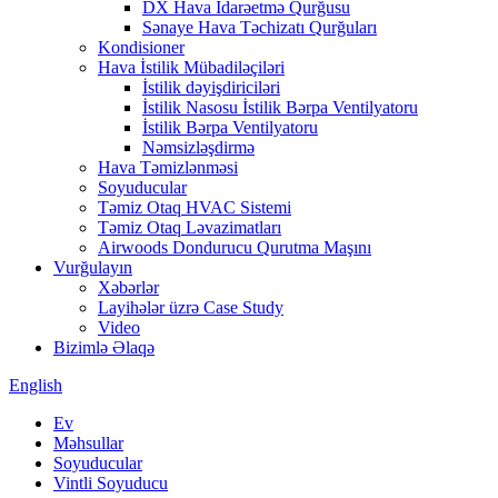
DX Hava İdarəetmə Qurğusu
Sənaye Hava Təchizatı Qurğuları
Kondisioner
Hava İstilik Mübadiləçiləri
İstilik dəyişdiriciləri
İstilik Nasosu İstilik Bərpa Ventilyatoru
İstilik Bərpa Ventilyatoru
Nəmsizləşdirmə
Hava Təmizlənməsi
Soyuducular
Təmiz Otaq HVAC Sistemi
Təmiz Otaq Ləvazimatları
Airwoods Dondurucu Qurutma Maşını
Vurğulayın
Xəbərlər
Layihələr üzrə Case Study
Video
Bizimlə Əlaqə
English
Ev
Məhsullar
Soyuducular
Vintli Soyuducu