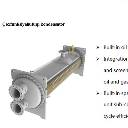
Çoxfunksiyalı
üfüqi kondensator