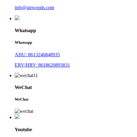
info@airwoods.com
Whatsapp
Whatsapp
AHU: 8613246848935
ERV/HRV: 8618620893831
WeChat
WeChat
Youtube