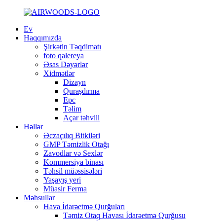
Ev
Haqqımızda
Şirkətin Təqdimatı
foto qalereya
Əsas Dəyərlər
Xidmətlər
Dizayn
Quraşdırma
Epc
Təlim
Açar təhvili
Həllər
Əczaçılıq Bitkiləri
GMP Təmizlik Otağı
Zavodlar və Sexlər
Kommersiya binası
Təhsil müəssisələri
Yaşayış yeri
Müasir Ferma
Məhsullar
Hava İdarəetmə Qurğuları
Təmiz Otaq Havası İdarəetmə Qurğusu