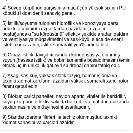
4) Soyuq körpünün qarşısını almaq üçün yüksək sıxlıqlı PU
köpüklü ikiqat dərili sendviç panel.
5) İstilik/soyutma rulonları hidrofilik və korroziyaya qarşı
örtüklü alüminium üzgəclərdən hazırlanır, üzgəcin
boşluğundakı "su körpüsünü" effektiv şəkildə aradan qaldırır
və ventilyasiya müqavimətini və səs-küyü, eləcə də enerji
istehlakını azaldır, istilik səmərəliliyi 5% artırıla bilər.
6) Cihaz, istilik dəyişdiricisindən kondensasiya olunmuş
suyun (həssas istilik) və bobin tamamilə boşaldılmasını təmin
etmək üçün unikal ikiqat əyri su drenaj qabını tətbiq edir.
7) Aşağı səs-küy, yüksək statik təzyiq, hamar işləmə və
texniki xidmət xərclərini azaldan yüksək səmərəli xarici rotor
fanını qəbul edin.
8) Blokun xarici panelləri neylon aparıcı vintlər ilə bərkidilir,
soyuq körpünü effektiv şəkildə həll edir və məhdud məkanda
saxlanmasını və müayinəsini asanlaşdırır.
9) Standart dartma filtrləri ilə təchiz olunmuşdur, texniki
xidmət sahəsini və xərcləri azaldır.