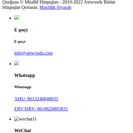
Qurğusu © Müəllif Hüquqları - 2010-2022 Airwoods Bütün
Hüquqlar Qorunur.
Məxfilik Siyasəti
E-poçt
E-poçt
info@airwoods.com
Whatsapp
Whatsapp
AHU: 8613246848935
ERV/HRV: 8618620893831
WeChat