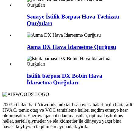
Sənaye İstilik Bərpası Hava Təchizatı
Qurğuları
Asma DX Hava İdarəetmə Qurğusu
İstilik bərpası DX Bobin Hava
İdarəetmə Qurğuları
2007-ci ildən bəri Airwoods müxtəlif sənaye sahələri üçün hərtərəfli
HVAC, təmiz otaq və VOC təmizləmə həlləri təqdim etməyə həsr
olunmuşdur. Enerjiyə qənaət edən məhsullar, optimallaşdırılmış
həllər, sərfəli qiymətlər və əla xidmətlər ilə dünyaya yaxşı bina
havası keyfiyyəti təqdim etməyi hədəfləyirik.