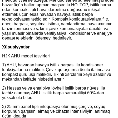
məhdudiyyəti ilə üzləşdi. Məhdud sahəli sürətlə inkişaf edən
bazar üçün həllər tapmaq məqsədilə HOLTOP, istilik bərpa
edən kompakt tipli hava idarəetmə qurğusunu inkişaf
etdirmək üçün əsas havadan havaya istilik bərpa
texnologiyasını tətbiq edir. Kompakt konfiqurasiyalara filtr,
enerji bərpası, soyutma, isitmə, nəmləndirmə, hava axınının
tənzimlənməsi və s. kimi çevik kombinasiyalar daxildir və
yaşıl müasir binalarda ventilyasiya, kondisioner və enerjiyə
qənaət tələblərini ödəməyi hədəfləyir.
Xüsusiyyətlər
HJK AHU model təsvirləri
1) AHU, havadan havaya istilik bərpası ilə kondisioner
funksiyalarına malikdir. Çevik quraşdırma üsulu ilə incə və
kompakt quruluşa malikdir. Tikinti xərclərini xeyli azaldır və
məkandan istifadə nisbətini artırır.
2) Həssas və ya entalpiya lövhəli istilik bərpa nüvəsi ilə
təchiz olunmuş AHU. İstilik bərpa səmərəliliyi 60%-dən
yüksək ola bilər.
3) 25 mm panel tipli inteqrasiya olunmuş çərçivə, soyuq
körpünün qarşısını almaq və cihazın intensivliyini artırmaq
üçün idealdır