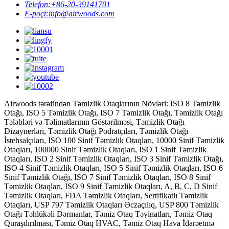
Telefon:
+86-20-39141701
E-poçt:
info@airwoods.com
Airwoods tərəfindən Təmizlik Otaqlarının Növləri: ISO 8 Təmizlik
Otağı, ISO 5 Təmizlik Otağı, ISO 7 Təmizlik Otağı, Təmizlik Otağı
Tələbləri və Təlimatlarının Göstərilməsi, Təmizlik Otağı
Dizaynerləri, Təmizlik Otağı Podratçıları, Təmizlik Otağı
İstehsalçıları, ISO 100 Sinif Təmizlik Otaqları, 10000 Sinif Təmizlik
Otaqları, 100000 Sinif Təmizlik Otaqları, ISO 1 Sinif Təmizlik
Otaqları, ISO 2 Sinif Təmizlik Otaqları, ISO 3 Sinif Təmizlik Otağı,
ISO 4 Sinif Təmizlik Otaqları, ISO 5 Sinif Təmizlik Otaqları, ISO 6
Sinif Təmizlik Otağı, ISO 7 Sinif Təmizlik Otaqları, ISO 8 Sinif
Təmizlik Otaqları, ISO 9 Sinif Təmizlik Otaqları, A, B, C, D Sinif
Təmizlik Otaqları, FDA Təmizlik Otaqları, Sertifikatlı Təmizlik
Otaqları, USP 797 Təmizlik Otaqları Əczaçılıq, USP 800 Təmizlik
Otağı Təhlükəli Dərmanlar, Təmiz Otaq Təyinatları, Təmiz Otaq
Quraşdırılması, Təmiz Otaq HVAC, Təmiz Otaq Hava İdarəetmə