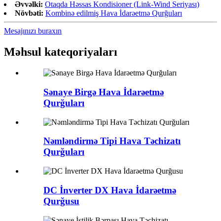
Əvvəlki:
Otaqda Həssas Kondisioner (Link-Wind Seriyası)
Növbəti:
Kombinə edilmiş Hava İdarəetmə Qurğuları
Mesajınızı buraxın
Məhsul kateqoriyaları
Sənaye Birgə Hava İdarəetmə
Qurğuları
Nəmləndirmə Tipi Hava Təchizatı
Qurğuları
DC İnverter DX Hava İdarəetmə
Qurğusu