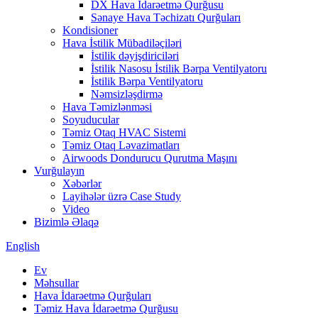
DX Hava İdarəetmə Qurğusu
Sənaye Hava Təchizatı Qurğuları
Kondisioner
Hava İstilik Mübadiləçiləri
İstilik dəyişdiriciləri
İstilik Nasosu İstilik Bərpa Ventilyatoru
İstilik Bərpa Ventilyatoru
Nəmsizləşdirmə
Hava Təmizlənməsi
Soyuducular
Təmiz Otaq HVAC Sistemi
Təmiz Otaq Ləvazimatları
Airwoods Dondurucu Qurutma Maşını
Vurğulayın
Xəbərlər
Layihələr üzrə Case Study
Video
Bizimlə Əlaqə
English
Ev
Məhsullar
Hava İdarəetmə Qurğuları
Təmiz Hava İdarəetmə Qurğusu