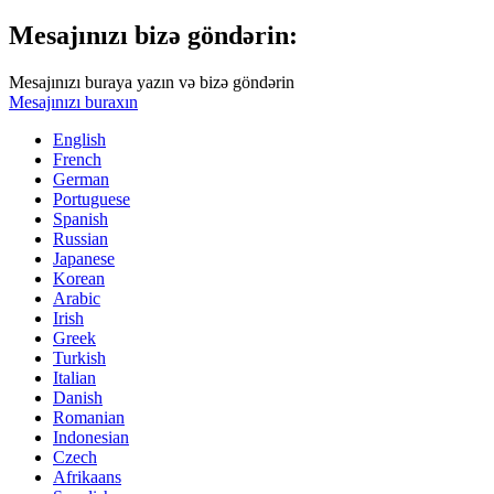
Mesajınızı bizə göndərin:
Mesajınızı buraya yazın və bizə göndərin
Mesajınızı buraxın
English
French
German
Portuguese
Spanish
Russian
Japanese
Korean
Arabic
Irish
Greek
Turkish
Italian
Danish
Romanian
Indonesian
Czech
Afrikaans