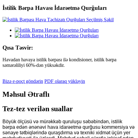
İstilik Bərpa Havası İdarəetmə Qurğuları
Qısa Təsvir:
Havadan havaya istilik bərpası ilə kondisioner, istilik bərpa
səmərəliliyi 60%-dən yüksəkdir.
Bizə e-poçt göndərin
PDF olaraq yükləyin
Məhsul Ətraflı
Tez-tez verilən suallar
Böyük ölçüsü və mürəkkəb quruluşu səbəbindən, istilik
bərpa edən ənənəvi hava idarəetmə qurğusu kommersiya və
sənaye tətbiqlərində quraşdırma və texniki xidmət üçün yer