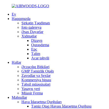
Ev
Haqqımızda
Şirkətin Təqdimatı
foto qalereya
Əsas Dəyərlər
Xidmətlər
Dizayn
Quraşdırma
Epc
Təlim
Açar təhvili
Həllər
Əczaçılıq Bitkiləri
GMP Təmizlik Otağı
Zavodlar və Sexlər
Kommersiya binası
Təhsil müəssisələri
Yaşayış yeri
Müasir Ferma
Məhsullar
Hava İdarəetmə Qurğuları
Təmiz Otaq Havası İdarəetmə Qurğusu