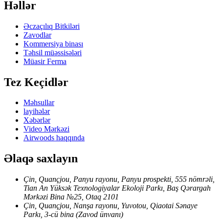
Həllər
Əczaçılıq Bitkiləri
Zavodlar
Kommersiya binası
Təhsil müəssisələri
Müasir Ferma
Tez Keçidlər
Məhsullar
layihələr
Xəbərlər
Video Mərkəzi
Airwoods haqqında
Əlaqə saxlayın
Çin, Quançjou, Panyu rayonu, Panyu prospekti, 555 nömrəli,
Tian An Yüksək Texnologiyalar Ekoloji Parkı, Baş Qərargah
Mərkəzi Bina №25, Otaq 2101
Çin, Quançjou, Nanşa rayonu, Yuvotou, Qiaotai Sənaye
Parkı, 3-cü bina (Zavod ünvanı)