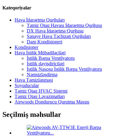
Kateqoriyalar
Hava İdarəetmə Qurğuları
Təmiz Otaq Havası İdarəetmə Qurğusu
DX Hava İdarəetmə Qurğusu
Sənaye Hava Təchizatı Qurğuları
Dam Kondisioneri
Kondisioner
Hava İstilik Mübadiləçiləri
İstilik Bərpa Ventilyatoru
İstilik dəyişdiriciləri
İstilik Nasosu İstilik Bərpa Ventilyatoru
Nəmsizləşdirmə
Hava Təmizlənməsi
Soyuducular
Təmiz Otaq HVAC Sistemi
Təmiz Otaq Ləvazimatları
Airwoods Dondurucu Qurutma Maşını
Seçilmiş məhsullar