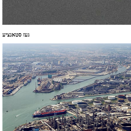
געז סטאנציע