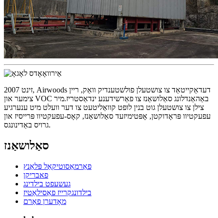
זינט 2007, Airwoods דעדאַקייטאַד צו צושטעלן פולשטענדיק וואַק, ריין
צימער און VOC באַהאַנדלונג סאַלושאַנז צו פאַרשידענע ינדאַסטריז.מיר
צילן צו צושטעלן גוט בנין לופט קוואַליטעט צו דער וועלט מיט ענערגיע
עפעקטיוו פּראָדוקטן, אָפּטימיזעד סאַלושאַנז, קאָס-עפעקטיוו פּרייסיז און
גרויס באַדינונגס.
סאַלושאַנז
פאַרמאַסוטיקאַל פּלאַנץ
פאבריקן
געשעפט בילדינג
בילדונגקרייז פאַסילאַטיז
מאָדערן פאַרם