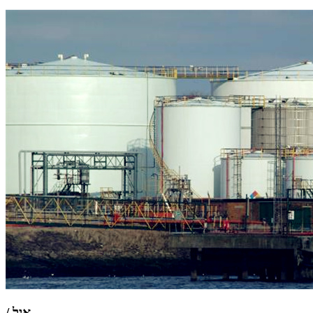
אָיל /